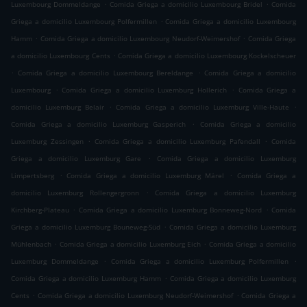
.
.
Luxembourg Dommeldange
Comida Griega a domicilio Luxembourg Bridel
Comida
.
Griega a domicilio Luxembourg Polfermillen
Comida Griega a domicilio Luxembourg
.
.
Hamm
Comida Griega a domicilio Luxembourg Neudorf-Weimershof
Comida Griega
.
a domicilio Luxembourg Cents
Comida Griega a domicilio Luxembourg Kockelscheuer
.
.
Comida Griega a domicilio Luxembourg Bereldange
Comida Griega a domicilio
.
.
Luxembourg
Comida Griega a domicilio Luxemburg Hollerich
Comida Griega a
.
.
domicilio Luxemburg Belair
Comida Griega a domicilio Luxemburg Ville-Haute
.
Comida Griega a domicilio Luxemburg Gasperich
Comida Griega a domicilio
.
.
Luxemburg Zessingen
Comida Griega a domicilio Luxemburg Pafendall
Comida
.
Griega a domicilio Luxemburg Gare
Comida Griega a domicilio Luxemburg
.
.
Limpertsberg
Comida Griega a domicilio Luxemburg Märel
Comida Griega a
.
domicilio Luxemburg Rollengergronn
Comida Griega a domicilio Luxemburg
.
.
Kirchberg-Plateau
Comida Griega a domicilio Luxemburg Bonneweg-Nord
Comida
.
Griega a domicilio Luxemburg Bouneweg-Süd
Comida Griega a domicilio Luxemburg
.
.
Mühlenbach
Comida Griega a domicilio Luxemburg Eich
Comida Griega a domicilio
.
.
Luxemburg Dommeldange
Comida Griega a domicilio Luxemburg Polfermillen
.
Comida Griega a domicilio Luxemburg Hamm
Comida Griega a domicilio Luxemburg
.
.
Cents
Comida Griega a domicilio Luxemburg Neudorf-Weimershof
Comida Griega a