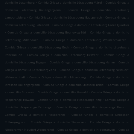
.
.
domicilio Luxemburg
Comida Griega a domicilio Lëtzebuerg Märel
Comida Griega a
.
domicilio Lëtzebuerg Rollengergronn
Comida Griega a domicilio Lëtzebuerg
.
.
Lampertsbierg
Comida Griega a domicilio Lëtzebuerg Gaasperech
Comida Griega a
.
domicilio Lëtzebuerg Pafendall
Comida Griega a domicilio Lëtzebuerg Garer Quartier
.
.
Comida Griega a domicilio Lëtzebuerg Bouneweg-Süd
Comida Griega a domicilio
.
.
Lëtzebuerg Millebaach
Comida Griega a domicilio Lëtzebuerg Weimeschkierch
.
Comida Griega a domicilio Lëtzebuerg Eech
Comida Griega a domicilio Lëtzebuerg
.
.
Polfermillen
Comida Griega a domicilio Lëtzebuerg Helftent
Comida Griega a
.
.
domicilio Lëtzebuerg Beggen
Comida Griega a domicilio Lëtzebuerg Hamm
Comida
.
Griega a domicilio Lëtzebuerg Zens
Comida Griega a domicilio Lëtzebuerg Neiduerf-
.
.
Weimeschhaff
Comida Griega a domicilio Lëtzebuerg
Comida Griega a domicilio
.
.
Strassen Rollengergronn
Comida Griega a domicilio Strassen Bridel
Comida Griega
.
.
a domicilio Strassen
Comida Griega a domicilio Howald
Comida Griega a domicilio
.
.
Hesperange Howald
Comida Griega a domicilio Hesperange Itzig
Comida Griega a
.
.
domicilio Hesperange Fentange
Comida Griega a domicilio Hesperange Hamm
.
Comida Griega a domicilio Hesperange
Comida Griega a domicilio Stroossen
.
.
Rollengergronn
Comida Griega a domicilio Stroossen
Comida Griega a domicilio
.
.
Niederanven Neudorf-Weimershof
Comida Griega a domicilio Niederanven
Comida