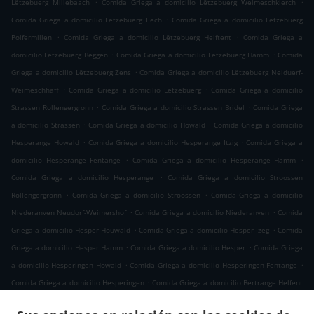
.
.
Lëtzebuerg Millebaach
Comida Griega a domicilio Lëtzebuerg Weimeschkierch
.
Comida Griega a domicilio Lëtzebuerg Eech
Comida Griega a domicilio Lëtzebuerg
.
.
Polfermillen
Comida Griega a domicilio Lëtzebuerg Helftent
Comida Griega a
.
.
domicilio Lëtzebuerg Beggen
Comida Griega a domicilio Lëtzebuerg Hamm
Comida
.
Griega a domicilio Lëtzebuerg Zens
Comida Griega a domicilio Lëtzebuerg Neiduerf-
.
.
Weimeschhaff
Comida Griega a domicilio Lëtzebuerg
Comida Griega a domicilio
.
.
Strassen Rollengergronn
Comida Griega a domicilio Strassen Bridel
Comida Griega
.
.
a domicilio Strassen
Comida Griega a domicilio Howald
Comida Griega a domicilio
.
.
Hesperange Howald
Comida Griega a domicilio Hesperange Itzig
Comida Griega a
.
.
domicilio Hesperange Fentange
Comida Griega a domicilio Hesperange Hamm
.
Comida Griega a domicilio Hesperange
Comida Griega a domicilio Stroossen
.
.
Rollengergronn
Comida Griega a domicilio Stroossen
Comida Griega a domicilio
.
.
Niederanven Neudorf-Weimershof
Comida Griega a domicilio Niederanven
Comida
.
.
Griega a domicilio Hesper Houwald
Comida Griega a domicilio Hesper Izeg
Comida
.
.
Griega a domicilio Hesper Hamm
Comida Griega a domicilio Hesper
Comida Griega
.
.
a domicilio Hesperingen Howald
Comida Griega a domicilio Hesperingen Fentange
.
Comida Griega a domicilio Hesperingen
Comida Griega a domicilio Bertrange Helfent
.
.
Comida Griega a domicilio Bertrange
Comida Griega a domicilio Leudelange