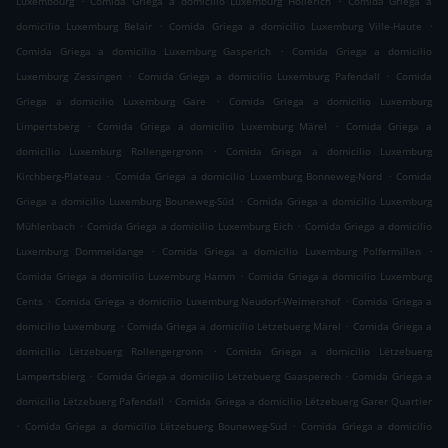
Luxembourg
Comida Griega a domicilio Luxemburg Hollerich
Comida Griega a
.
.
domicilio Luxemburg Belair
Comida Griega a domicilio Luxemburg Ville-Haute
.
Comida Griega a domicilio Luxemburg Gasperich
Comida Griega a domicilio
.
.
Luxemburg Zessingen
Comida Griega a domicilio Luxemburg Pafendall
Comida
.
Griega a domicilio Luxemburg Gare
Comida Griega a domicilio Luxemburg
.
.
Limpertsberg
Comida Griega a domicilio Luxemburg Märel
Comida Griega a
.
domicilio Luxemburg Rollengergronn
Comida Griega a domicilio Luxemburg
.
.
Kirchberg-Plateau
Comida Griega a domicilio Luxemburg Bonneweg-Nord
Comida
.
Griega a domicilio Luxemburg Bouneweg-Süd
Comida Griega a domicilio Luxemburg
.
.
Mühlenbach
Comida Griega a domicilio Luxemburg Eich
Comida Griega a domicilio
.
.
Luxemburg Dommeldange
Comida Griega a domicilio Luxemburg Polfermillen
.
Comida Griega a domicilio Luxemburg Hamm
Comida Griega a domicilio Luxemburg
.
.
Cents
Comida Griega a domicilio Luxemburg Neudorf-Weimershof
Comida Griega a
.
.
domicilio Luxemburg
Comida Griega a domicilio Lëtzebuerg Märel
Comida Griega a
.
domicilio Lëtzebuerg Rollengergronn
Comida Griega a domicilio Lëtzebuerg
.
.
Lampertsbierg
Comida Griega a domicilio Lëtzebuerg Gaasperech
Comida Griega a
.
domicilio Lëtzebuerg Pafendall
Comida Griega a domicilio Lëtzebuerg Garer Quartier
.
.
Comida Griega a domicilio Lëtzebuerg Bouneweg-Süd
Comida Griega a domicilio