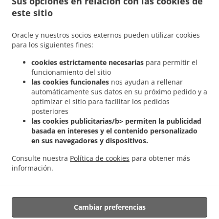
Sus opciones en relación con las cookies de
.
.
Cessange
Comida Griega a domicilio Leudelange Schlewenhof
Comida Griega a
este sitio
.
.
domicilio Leudelange
Comida Griega a domicilio Bartringen Helfent
Comida Griega
.
.
a domicilio Bartringen
Comida Griega a domicilio Bridel
Comida Griega a domicilio
Oracle y nuestros socios externos pueden utilizar cookies
.
.
Itzig
Comida Griega a domicilio Bartreng Helfent
Comida Griega a domicilio
para los siguientes fines:
.
.
Bartreng
Comida Griega a domicilio Leideleng
Comida Griega a domicilio
cookies estrictamente necesarias
para permitir el
.
.
Leudelingen
Comida Griega a domicilio Fentange
Comida Griega a domicilio
funcionamiento del sitio
.
.
Kockelscheuer
Comida Griega a domicilio Kopstal Rollengergronn
Comida Griega a
las cookies funcionales
nos ayudan a rellenar
.
.
domicilio Kopstal Bridel
Comida Griega a domicilio Kopstal
Comida Griega a
automáticamente sus datos en su próximo pedido y a
.
.
optimizar el sitio para facilitar los pedidos
domicilio Koplescht Briddel
Comida Griega a domicilio Koplescht
Comida Griega a
posteriores
.
.
domicilio Bereldange
Comida Griega a domicilio Walfer
Comida Griega a domicilio
las cookies publicitarias/b> permiten la publicidad
.
.
Walferdange Bereldange
Comida Griega a domicilio Walferdange Beggen
Comida
basada en intereses y el contenido personalizado
.
Griega a domicilio Walferdange Dommeldange
Comida Griega a domicilio
en sus navegadores y dispositivos.
.
.
Walferdange
Comida Griega a domicilio Steinsel
Comida Griega a domicilio L
Consulte nuestra
Política de cookies
para obtener más
.
.
Bereldange
Comida Griega a domicilio L
Comida Griega a domicilio Nidderaanwen
información.
.
.
Neiduerf-Weimeschhaff
Comida Griega a domicilio Nidderaanwen
Kebab a
.
domicilio
Ordena comida para llevar
Cambiar preferencias