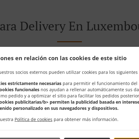
ara Delivery En Luxembo
ones en relación con las cookies de este sitio
 cerca de Luxembourg Märel y estamos encantados de recibi
uestros socios externos pueden utilizar cookies para los siguientes 
stra carta interactiva en línea y realice el pedido cuando e
confirmar su pedido y hacer una estimación del tiempo.
ies estrictamente necesarias
para permitir el funcionamiento del s
cookies funcionales
nos ayudan a rellenar automáticamente sus da
imo pedido y a optimizar el sitio para facilitar los pedidos posterio
cookies publicitarias/b> permiten la publicidad basada en interese
enido personalizado en sus navegadores y dispositivos.
Ofertas Especiales
nuestra
Política de cookies
para obtener más información.