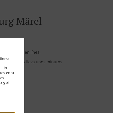
urg Märel
r su pedido en línea.
fines:
sté listo. Nos lleva unos minutos
itio
tos en su
res
s y el