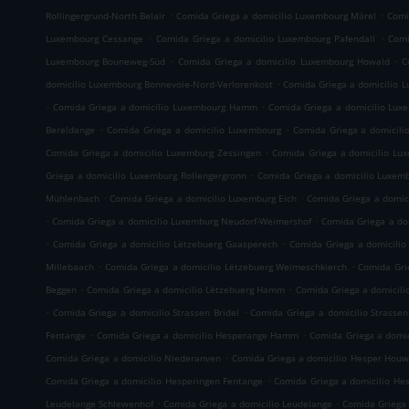
.
.
Rollingergrund-North Belair
Comida Griega a domicilio Luxembourg Märel
Comi
.
.
Luxembourg Cessange
Comida Griega a domicilio Luxembourg Pafendall
Comi
.
.
Luxembourg Bouneweg-Süd
Comida Griega a domicilio Luxembourg Howald
C
.
domicilio Luxembourg Bonnevoie-Nord-Verlorenkost
Comida Griega a domicilio 
.
.
Comida Griega a domicilio Luxembourg Hamm
Comida Griega a domicilio Lux
.
.
Bereldange
Comida Griega a domicilio Luxembourg
Comida Griega a domicili
.
Comida Griega a domicilio Luxemburg Zessingen
Comida Griega a domicilio Lu
.
Griega a domicilio Luxemburg Rollengergronn
Comida Griega a domicilio Luxemb
.
.
Mühlenbach
Comida Griega a domicilio Luxemburg Eich
Comida Griega a domi
.
.
Comida Griega a domicilio Luxemburg Neudorf-Weimershof
Comida Griega a do
.
.
Comida Griega a domicilio Lëtzebuerg Gaasperech
Comida Griega a domicilio
.
.
Millebaach
Comida Griega a domicilio Lëtzebuerg Weimeschkierch
Comida Gri
.
.
Beggen
Comida Griega a domicilio Lëtzebuerg Hamm
Comida Griega a domicili
.
.
Comida Griega a domicilio Strassen Bridel
Comida Griega a domicilio Strassen
.
.
Fentange
Comida Griega a domicilio Hesperange Hamm
Comida Griega a domi
.
Comida Griega a domicilio Niederanven
Comida Griega a domicilio Hesper Houw
.
Comida Griega a domicilio Hesperingen Fentange
Comida Griega a domicilio He
.
.
Leudelange Schlewenhof
Comida Griega a domicilio Leudelange
Comida Griega 