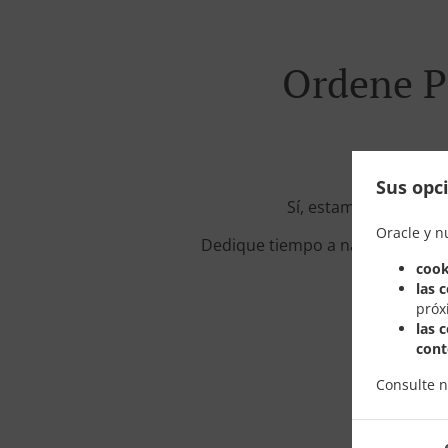
Ordene P
Sus opci
Sí, estamos ubicados
Oracle y n
Dedique tiempo a navegar por nue
cook
las 
próx
las 
cont
Consulte 