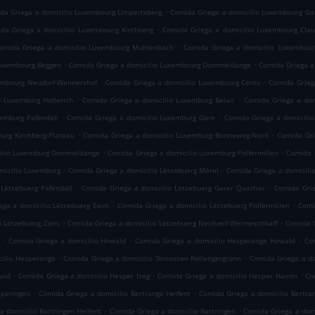
.
da Griega a domicilio Luxembourg Limpertsberg
Comida Griega a domicilio Luxembourg Ga
.
da Griega a domicilio Luxembourg Kirchberg
Comida Griega a domicilio Luxembourg Cla
.
omida Griega a domicilio Luxembourg Muhlenbach
Comida Griega a domicilio Luxembour
.
.
Luxembourg Beggen
Comida Griega a domicilio Luxembourg Dommeldange
Comida Griega a
.
.
embourg Neudorf-Weimershof
Comida Griega a domicilio Luxembourg Cents
Comida Grieg
.
.
o Luxemburg Hollerich
Comida Griega a domicilio Luxemburg Belair
Comida Griega a dom
.
.
xemburg Pafendall
Comida Griega a domicilio Luxemburg Gare
Comida Griega a domicili
.
.
urg Kirchberg-Plateau
Comida Griega a domicilio Luxemburg Bonneweg-Nord
Comida Gri
.
.
cilio Luxemburg Dommeldange
Comida Griega a domicilio Luxemburg Polfermillen
Comida 
.
.
micilio Luxemburg
Comida Griega a domicilio Lëtzebuerg Märel
Comida Griega a domicili
.
.
 Lëtzebuerg Pafendall
Comida Griega a domicilio Lëtzebuerg Garer Quartier
Comida Grie
.
.
ega a domicilio Lëtzebuerg Eech
Comida Griega a domicilio Lëtzebuerg Polfermillen
Comi
.
.
o Lëtzebuerg Zens
Comida Griega a domicilio Lëtzebuerg Neiduerf-Weimeschhaff
Comida G
.
.
.
Comida Griega a domicilio Howald
Comida Griega a domicilio Hesperange Howald
Com
.
.
cilio Hesperange
Comida Griega a domicilio Stroossen Rollengergronn
Comida Griega a do
.
.
.
ald
Comida Griega a domicilio Hesper Izeg
Comida Griega a domicilio Hesper Hamm
Co
.
.
speringen
Comida Griega a domicilio Bertrange Helfent
Comida Griega a domicilio Bertra
.
.
a domicilio Bartringen Helfent
Comida Griega a domicilio Bartringen
Comida Griega a domi