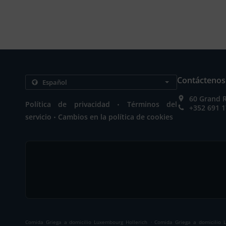
Contáctenos
60 Grand 
.
Política de privacidad
Términos del
+352 691 1
.
servicio
Cambios en la política de cookies
.
Comida Griega a domicilio Luxembourg Hollerich
Comida Griega a domicilio 