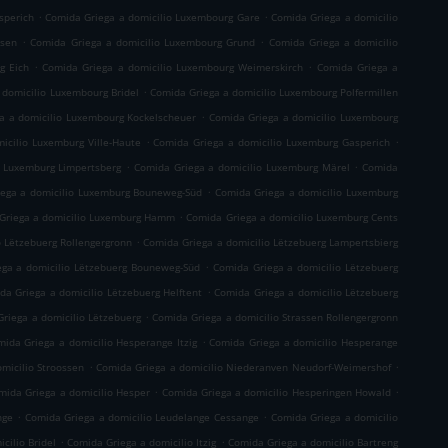
.
.
sperich
Comida Griega a domicilio Luxembourg Gare
Comida Griega a domicilio
.
.
usen
Comida Griega a domicilio Luxembourg Grund
Comida Griega a domicilio
.
.
g Eich
Comida Griega a domicilio Luxembourg Weimerskirch
Comida Griega a
.
 domicilio Luxembourg Bridel
Comida Griega a domicilio Luxembourg Polfermillen
.
a a domicilio Luxembourg Kockelscheuer
Comida Griega a domicilio Luxembourg
.
.
icilio Luxemburg Ville-Haute
Comida Griega a domicilio Luxemburg Gasperich
.
.
o Luxemburg Limpertsberg
Comida Griega a domicilio Luxemburg Märel
Comida
.
ega a domicilio Luxemburg Bouneweg-Süd
Comida Griega a domicilio Luxemburg
.
Griega a domicilio Luxemburg Hamm
Comida Griega a domicilio Luxemburg Cents
.
o Lëtzebuerg Rollengergronn
Comida Griega a domicilio Lëtzebuerg Lampertsbierg
.
ga a domicilio Lëtzebuerg Bouneweg-Süd
Comida Griega a domicilio Lëtzebuerg
.
da Griega a domicilio Lëtzebuerg Helftent
Comida Griega a domicilio Lëtzebuerg
.
riega a domicilio Lëtzebuerg
Comida Griega a domicilio Strassen Rollengergronn
.
ida Griega a domicilio Hesperange Itzig
Comida Griega a domicilio Hesperange
.
.
micilio Stroossen
Comida Griega a domicilio Niederanven Neudorf-Weimershof
.
.
mida Griega a domicilio Hesper
Comida Griega a domicilio Hesperingen Howald
.
.
nge
Comida Griega a domicilio Leudelange Cessange
Comida Griega a domicilio
.
.
cilio Bridel
Comida Griega a domicilio Itzig
Comida Griega a domicilio Bartreng