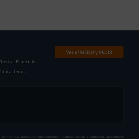
Ver el MENÚ y PEDIR
Ofertas Especiales
Contáctenos
.
 domicilio Luxembourg Rollengergronn
Comida Griega a domicilio Luxembourg