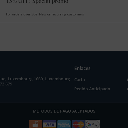
15% OFF: Special promo
For orders over 30€. New or recurring customers
Enlaces
Rue, Luxembourg 1660, Luxembourg
Carta
72 679
Pedido Anticipado
MÉTODOS DE PAGO ACEPTADOS