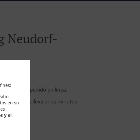
g Neudorf-
fines:
recibir su pedido en línea.
itio
sté listo. Nos lleva unos minutos
tos en su
res
s y el