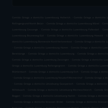
.
Comida Griega a domicilio Luxembourg Hollerich
Comida Griega a domicilio 
.
.
Rollingergrund-North Belair
Comida Griega a domicilio Luxembourg Märel
Comi
.
.
Luxembourg Cessange
Comida Griega a domicilio Luxembourg Pafendall
Comi
.
.
Luxembourg Bouneweg-Süd
Comida Griega a domicilio Luxembourg Howald
C
.
domicilio Luxembourg Bonnevoie-Nord-Verlorenkost
Comida Griega a domicilio 
.
.
Comida Griega a domicilio Luxembourg Hamm
Comida Griega a domicilio Lux
.
.
Bereldange
Comida Griega a domicilio Luxembourg
Comida Griega a domicili
.
Comida Griega a domicilio Luxemburg Zessingen
Comida Griega a domicilio Lu
.
Griega a domicilio Luxemburg Rollengergronn
Comida Griega a domicilio Luxemb
.
.
Mühlenbach
Comida Griega a domicilio Luxemburg Eich
Comida Griega a domi
.
.
Comida Griega a domicilio Luxemburg Neudorf-Weimershof
Comida Griega a do
.
.
Comida Griega a domicilio Lëtzebuerg Gaasperech
Comida Griega a domicilio
.
.
Millebaach
Comida Griega a domicilio Lëtzebuerg Weimeschkierch
Comida Gri
.
.
Beggen
Comida Griega a domicilio Lëtzebuerg Hamm
Comida Griega a domicili
.
.
Comida Griega a domicilio Strassen Bridel
Comida Griega a domicilio Strassen
.
.
Fentange
Comida Griega a domicilio Hesperange Hamm
Comida Griega a domi