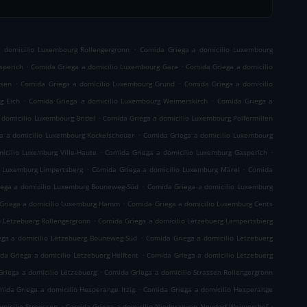
.
 domicilio Luxembourg Rollengergronn
Comida Griega a domicilio Luxembourg
.
.
sperich
Comida Griega a domicilio Luxembourg Gare
Comida Griega a domicilio
.
.
usen
Comida Griega a domicilio Luxembourg Grund
Comida Griega a domicilio
.
.
g Eich
Comida Griega a domicilio Luxembourg Weimerskirch
Comida Griega a
.
 domicilio Luxembourg Bridel
Comida Griega a domicilio Luxembourg Polfermillen
.
a a domicilio Luxembourg Kockelscheuer
Comida Griega a domicilio Luxembourg
.
.
icilio Luxemburg Ville-Haute
Comida Griega a domicilio Luxemburg Gasperich
.
.
o Luxemburg Limpertsberg
Comida Griega a domicilio Luxemburg Märel
Comida
.
ega a domicilio Luxemburg Bouneweg-Süd
Comida Griega a domicilio Luxemburg
.
Griega a domicilio Luxemburg Hamm
Comida Griega a domicilio Luxemburg Cents
.
o Lëtzebuerg Rollengergronn
Comida Griega a domicilio Lëtzebuerg Lampertsbierg
.
ga a domicilio Lëtzebuerg Bouneweg-Süd
Comida Griega a domicilio Lëtzebuerg
.
da Griega a domicilio Lëtzebuerg Helftent
Comida Griega a domicilio Lëtzebuerg
.
riega a domicilio Lëtzebuerg
Comida Griega a domicilio Strassen Rollengergronn
.
ida Griega a domicilio Hesperange Itzig
Comida Griega a domicilio Hesperange
.
.
micilio Stroossen
Comida Griega a domicilio Niederanven Neudorf-Weimershof