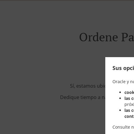
Ordene Pa
Sus opci
Oracle y n
Sí, estamos ubicados cerca
cook
Dedique tiempo a navegar por nue
las 
próx
las 
cont
Consulte 