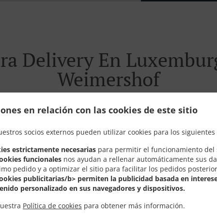
ra Delivery En Luxembur
Weimershof
ones en relación con las cookies de este sitio
uestros socios externos pueden utilizar cookies para los siguientes 
 de Luxemburg Neudorf-Weimershof y estamos encantados de 
ies estrictamente necesarias
para permitir el funcionamiento del s
stra carta interactiva en línea y realice el pedido cuando e
cookies funcionales
nos ayudan a rellenar automáticamente sus da
confirmar su pedido y hacer una estimación del tiempo.
imo pedido y a optimizar el sitio para facilitar los pedidos posterio
cookies publicitarias/b> permiten la publicidad basada en interese
enido personalizado en sus navegadores y dispositivos.
nuestra
Política de cookies
para obtener más información.