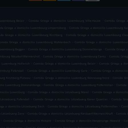
.
.
Luxembourg Belair
Comida Griega a domicilio Luxembourg Ville-Haute
Comida Griega a
.
da Griega a domicilio Luxembourg Limpertsberg
Comida Griega a domicilio Luxembourg Ga
.
da Griega a domicilio Luxembourg Kirchberg
Comida Griega a domicilio Luxembourg Cla
.
omida Griega a domicilio Luxembourg Muhlenbach
Comida Griega a domicilio Luxembour
.
.
Luxembourg Beggen
Comida Griega a domicilio Luxembourg Dommeldange
Comida Griega a
.
.
embourg Neudorf-Weimershof
Comida Griega a domicilio Luxembourg Cents
Comida Grieg
.
.
o Luxemburg Hollerich
Comida Griega a domicilio Luxemburg Belair
Comida Griega a dom
.
.
xemburg Pafendall
Comida Griega a domicilio Luxemburg Gare
Comida Griega a domicili
.
.
urg Kirchberg-Plateau
Comida Griega a domicilio Luxemburg Bonneweg-Nord
Comida Gri
.
.
cilio Luxemburg Dommeldange
Comida Griega a domicilio Luxemburg Polfermillen
Comida 
.
.
micilio Luxemburg
Comida Griega a domicilio Lëtzebuerg Märel
Comida Griega a domicili
.
.
 Lëtzebuerg Pafendall
Comida Griega a domicilio Lëtzebuerg Garer Quartier
Comida Grie
.
.
ega a domicilio Lëtzebuerg Eech
Comida Griega a domicilio Lëtzebuerg Polfermillen
Comi
.
.
o Lëtzebuerg Zens
Comida Griega a domicilio Lëtzebuerg Neiduerf-Weimeschhaff
Comida G
.
.
.
Comida Griega a domicilio Howald
Comida Griega a domicilio Hesperange Howald
Com
.
.
cilio Hesperange
Comida Griega a domicilio Stroossen Rollengergronn
Comida Griega a do