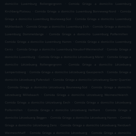
.
domicilio Luxemburg Rollengergronn
Comida Griega a domicilio Luxemburg
.
.
Kirchberg-Plateau
Comida Griega a domicilio Luxemburg Bonneweg-Nord
Comida
.
Griega a domicilio Luxemburg Bouneweg-Süd
Comida Griega a domicilio Luxemburg
.
.
Mühlenbach
Comida Griega a domicilio Luxemburg Eich
Comida Griega a domicilio
.
.
Luxemburg Dommeldange
Comida Griega a domicilio Luxemburg Polfermillen
.
Comida Griega a domicilio Luxemburg Hamm
Comida Griega a domicilio Luxemburg
.
.
Cents
Comida Griega a domicilio Luxemburg Neudorf-Weimershof
Comida Griega a
.
.
domicilio Luxemburg
Comida Griega a domicilio Lëtzebuerg Märel
Comida Griega a
.
domicilio Lëtzebuerg Rollengergronn
Comida Griega a domicilio Lëtzebuerg
.
.
Lampertsbierg
Comida Griega a domicilio Lëtzebuerg Gaasperech
Comida Griega a
.
domicilio Lëtzebuerg Pafendall
Comida Griega a domicilio Lëtzebuerg Garer Quartier
.
.
Comida Griega a domicilio Lëtzebuerg Bouneweg-Süd
Comida Griega a domicilio
.
.
Lëtzebuerg Millebaach
Comida Griega a domicilio Lëtzebuerg Weimeschkierch
.
Comida Griega a domicilio Lëtzebuerg Eech
Comida Griega a domicilio Lëtzebuerg
.
.
Polfermillen
Comida Griega a domicilio Lëtzebuerg Helftent
Comida Griega a
.
.
domicilio Lëtzebuerg Beggen
Comida Griega a domicilio Lëtzebuerg Hamm
Comida
.
Griega a domicilio Lëtzebuerg Zens
Comida Griega a domicilio Lëtzebuerg Neiduerf-
.
.
Weimeschhaff
Comida Griega a domicilio Lëtzebuerg
Comida Griega a domicilio