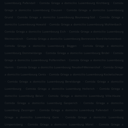
.
.
Luxembourg Pafendall
Comida Griega a domicilio Luxembourg Kirchberg
Comida
.
Griega a domicilio Luxembourg Clausen
Comida Griega a domicilio Luxembourg
.
.
Grund
Comida Griega a domicilio Luxembourg Bouneweg-Süd
Comida Griega a
.
.
domicilio Luxembourg Howald
Comida Griega a domicilio Luxembourg Muhlenbach
.
Comida Griega a domicilio Luxembourg Eich
Comida Griega a domicilio Luxembourg
.
.
Weimerskirch
Comida Griega a domicilio Luxembourg Bonnevoie-Nord-Verlorenkost
.
Comida Griega a domicilio Luxembourg Beggen
Comida Griega a domicilio
.
.
Luxembourg Dommeldange
Comida Griega a domicilio Luxembourg Bridel
Comida
.
Griega a domicilio Luxembourg Polfermillen
Comida Griega a domicilio Luxembourg
.
.
Hamm
Comida Griega a domicilio Luxembourg Neudorf-Weimershof
Comida Griega
.
a domicilio Luxembourg Cents
Comida Griega a domicilio Luxembourg Kockelscheuer
.
.
Comida Griega a domicilio Luxembourg Bereldange
Comida Griega a domicilio
.
.
Luxembourg
Comida Griega a domicilio Luxemburg Hollerich
Comida Griega a
.
.
domicilio Luxemburg Belair
Comida Griega a domicilio Luxemburg Ville-Haute
.
Comida Griega a domicilio Luxemburg Gasperich
Comida Griega a domicilio
.
.
Luxemburg Zessingen
Comida Griega a domicilio Luxemburg Pafendall
Comida
.
Griega a domicilio Luxemburg Gare
Comida Griega a domicilio Luxemburg
.
.
Limpertsberg
Comida Griega a domicilio Luxemburg Märel
Comida Griega a