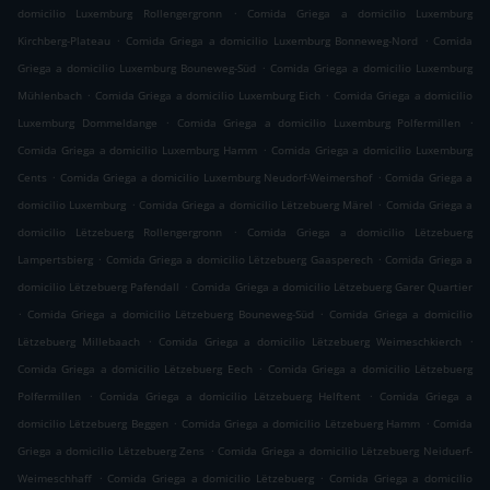
.
domicilio Luxemburg Rollengergronn
Comida Griega a domicilio Luxemburg
.
.
Kirchberg-Plateau
Comida Griega a domicilio Luxemburg Bonneweg-Nord
Comida
.
Griega a domicilio Luxemburg Bouneweg-Süd
Comida Griega a domicilio Luxemburg
.
.
Mühlenbach
Comida Griega a domicilio Luxemburg Eich
Comida Griega a domicilio
.
.
Luxemburg Dommeldange
Comida Griega a domicilio Luxemburg Polfermillen
.
Comida Griega a domicilio Luxemburg Hamm
Comida Griega a domicilio Luxemburg
.
.
Cents
Comida Griega a domicilio Luxemburg Neudorf-Weimershof
Comida Griega a
.
.
domicilio Luxemburg
Comida Griega a domicilio Lëtzebuerg Märel
Comida Griega a
.
domicilio Lëtzebuerg Rollengergronn
Comida Griega a domicilio Lëtzebuerg
.
.
Lampertsbierg
Comida Griega a domicilio Lëtzebuerg Gaasperech
Comida Griega a
.
domicilio Lëtzebuerg Pafendall
Comida Griega a domicilio Lëtzebuerg Garer Quartier
.
.
Comida Griega a domicilio Lëtzebuerg Bouneweg-Süd
Comida Griega a domicilio
.
.
Lëtzebuerg Millebaach
Comida Griega a domicilio Lëtzebuerg Weimeschkierch
.
Comida Griega a domicilio Lëtzebuerg Eech
Comida Griega a domicilio Lëtzebuerg
.
.
Polfermillen
Comida Griega a domicilio Lëtzebuerg Helftent
Comida Griega a
.
.
domicilio Lëtzebuerg Beggen
Comida Griega a domicilio Lëtzebuerg Hamm
Comida
.
Griega a domicilio Lëtzebuerg Zens
Comida Griega a domicilio Lëtzebuerg Neiduerf-
.
.
Weimeschhaff
Comida Griega a domicilio Lëtzebuerg
Comida Griega a domicilio