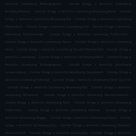
.
domicilio Luxemburg Rollengergronn
Comida Griega a domicilio Luxemburg
.
.
Kirchberg-Plateau
Comida Griega a domicilio Luxemburg Bonneweg-Nord
Comida
.
Griega a domicilio Luxemburg Bouneweg-Süd
Comida Griega a domicilio Luxemburg
.
.
Mühlenbach
Comida Griega a domicilio Luxemburg Eich
Comida Griega a domicilio
.
.
Luxemburg Dommeldange
Comida Griega a domicilio Luxemburg Polfermillen
.
Comida Griega a domicilio Luxemburg Hamm
Comida Griega a domicilio Luxemburg
.
.
Cents
Comida Griega a domicilio Luxemburg Neudorf-Weimershof
Comida Griega a
.
.
domicilio Luxemburg
Comida Griega a domicilio Lëtzebuerg Märel
Comida Griega a
.
domicilio Lëtzebuerg Rollengergronn
Comida Griega a domicilio Lëtzebuerg
.
.
Lampertsbierg
Comida Griega a domicilio Lëtzebuerg Gaasperech
Comida Griega a
.
domicilio Lëtzebuerg Pafendall
Comida Griega a domicilio Lëtzebuerg Garer Quartier
.
.
Comida Griega a domicilio Lëtzebuerg Bouneweg-Süd
Comida Griega a domicilio
.
.
Lëtzebuerg Millebaach
Comida Griega a domicilio Lëtzebuerg Weimeschkierch
.
Comida Griega a domicilio Lëtzebuerg Eech
Comida Griega a domicilio Lëtzebuerg
.
.
Polfermillen
Comida Griega a domicilio Lëtzebuerg Helftent
Comida Griega a
.
.
domicilio Lëtzebuerg Beggen
Comida Griega a domicilio Lëtzebuerg Hamm
Comida
.
Griega a domicilio Lëtzebuerg Zens
Comida Griega a domicilio Lëtzebuerg Neiduerf-
.
.
Weimeschhaff
Comida Griega a domicilio Lëtzebuerg
Comida Griega a domicilio