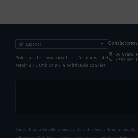
Contáctenos
60 Grand 
.
Política de privacidad
Términos del
+352 691 1
.
servicio
Cambios en la política de cookies
.
Comida Griega a domicilio Luxembourg Hollerich
Comida Griega a domicilio 
.
.
Rollingergrund-North Belair
Comida Griega a domicilio Luxembourg Märel
Comi