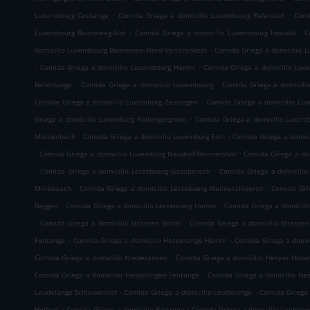
.
.
Luxembourg Cessange
Comida Griega a domicilio Luxembourg Pafendall
Comi
.
.
Luxembourg Bouneweg-Süd
Comida Griega a domicilio Luxembourg Howald
C
.
domicilio Luxembourg Bonnevoie-Nord-Verlorenkost
Comida Griega a domicilio 
.
.
Comida Griega a domicilio Luxembourg Hamm
Comida Griega a domicilio Lux
.
.
Bereldange
Comida Griega a domicilio Luxembourg
Comida Griega a domicili
.
Comida Griega a domicilio Luxemburg Zessingen
Comida Griega a domicilio Lu
.
Griega a domicilio Luxemburg Rollengergronn
Comida Griega a domicilio Luxemb
.
.
Mühlenbach
Comida Griega a domicilio Luxemburg Eich
Comida Griega a domi
.
.
Comida Griega a domicilio Luxemburg Neudorf-Weimershof
Comida Griega a do
.
.
Comida Griega a domicilio Lëtzebuerg Gaasperech
Comida Griega a domicilio
.
.
Millebaach
Comida Griega a domicilio Lëtzebuerg Weimeschkierch
Comida Gri
.
.
Beggen
Comida Griega a domicilio Lëtzebuerg Hamm
Comida Griega a domicili
.
.
Comida Griega a domicilio Strassen Bridel
Comida Griega a domicilio Strassen
.
.
Fentange
Comida Griega a domicilio Hesperange Hamm
Comida Griega a domi
.
Comida Griega a domicilio Niederanven
Comida Griega a domicilio Hesper Houw
.
Comida Griega a domicilio Hesperingen Fentange
Comida Griega a domicilio He
.
.
Leudelange Schlewenhof
Comida Griega a domicilio Leudelange
Comida Griega 
.
.
Helfent
Comida Griega a domicilio Bartreng
Comida Griega a domicilio Leidelen