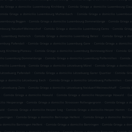
.
da Griega a domicilio Luxembourg Kirchberg
Comida Griega a domicilio Luxembourg Cla
.
omida Griega a domicilio Luxembourg Muhlenbach
Comida Griega a domicilio Luxembour
.
.
Luxembourg Beggen
Comida Griega a domicilio Luxembourg Dommeldange
Comida Griega a
.
.
embourg Neudorf-Weimershof
Comida Griega a domicilio Luxembourg Cents
Comida Grieg
.
.
o Luxemburg Hollerich
Comida Griega a domicilio Luxemburg Belair
Comida Griega a dom
.
.
xemburg Pafendall
Comida Griega a domicilio Luxemburg Gare
Comida Griega a domicili
.
.
urg Kirchberg-Plateau
Comida Griega a domicilio Luxemburg Bonneweg-Nord
Comida Gri
.
.
cilio Luxemburg Dommeldange
Comida Griega a domicilio Luxemburg Polfermillen
Comida 
.
.
micilio Luxemburg
Comida Griega a domicilio Lëtzebuerg Märel
Comida Griega a domicili
.
.
 Lëtzebuerg Pafendall
Comida Griega a domicilio Lëtzebuerg Garer Quartier
Comida Grie
.
.
ega a domicilio Lëtzebuerg Eech
Comida Griega a domicilio Lëtzebuerg Polfermillen
Comi
.
.
o Lëtzebuerg Zens
Comida Griega a domicilio Lëtzebuerg Neiduerf-Weimeschhaff
Comida G
.
.
.
Comida Griega a domicilio Howald
Comida Griega a domicilio Hesperange Howald
Com
.
.
cilio Hesperange
Comida Griega a domicilio Stroossen Rollengergronn
Comida Griega a do
.
.
.
ald
Comida Griega a domicilio Hesper Izeg
Comida Griega a domicilio Hesper Hamm
Co
.
.
speringen
Comida Griega a domicilio Bertrange Helfent
Comida Griega a domicilio Bertra
.
.
a domicilio Bartringen Helfent
Comida Griega a domicilio Bartringen
Comida Griega a domi
.
.
.
g
Comida Griega a domicilio Leudelingen
Comida Griega a domicilio Fentange
Comida Gri