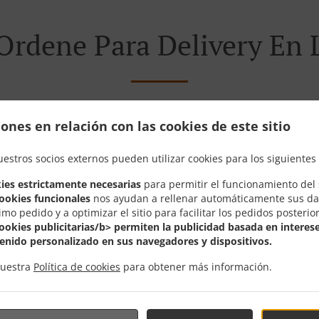
Ordene Para Delivery En 
ones en relación con las cookies de este sitio
ubicados cerca de L y estamos encantados de recibir su ped
uestros socios externos pueden utilizar cookies para los siguientes 
stra carta interactiva en línea y realice el pedido cuando e
confirmar su pedido y hacer una estimación del tiempo.
ies estrictamente necesarias
para permitir el funcionamiento del s
cookies funcionales
nos ayudan a rellenar automáticamente sus da
imo pedido y a optimizar el sitio para facilitar los pedidos posterio
cookies publicitarias/b> permiten la publicidad basada en interese
enido personalizado en sus navegadores y dispositivos.
Ofertas Especiales
nuestra
Política de cookies
para obtener más información.