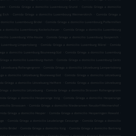
.
.
usen
Comida Griega a domicilio Luxembourg Grund
Comida Griega a domicilio
.
.
g Eich
Comida Griega a domicilio Luxembourg Weimerskirch
Comida Griega a
.
 domicilio Luxembourg Bridel
Comida Griega a domicilio Luxembourg Polfermillen
.
a a domicilio Luxembourg Kockelscheuer
Comida Griega a domicilio Luxembourg
.
.
icilio Luxemburg Ville-Haute
Comida Griega a domicilio Luxemburg Gasperich
.
.
o Luxemburg Limpertsberg
Comida Griega a domicilio Luxemburg Märel
Comida
.
ega a domicilio Luxemburg Bouneweg-Süd
Comida Griega a domicilio Luxemburg
.
Griega a domicilio Luxemburg Hamm
Comida Griega a domicilio Luxemburg Cents
.
o Lëtzebuerg Rollengergronn
Comida Griega a domicilio Lëtzebuerg Lampertsbierg
.
ga a domicilio Lëtzebuerg Bouneweg-Süd
Comida Griega a domicilio Lëtzebuerg
.
da Griega a domicilio Lëtzebuerg Helftent
Comida Griega a domicilio Lëtzebuerg
.
riega a domicilio Lëtzebuerg
Comida Griega a domicilio Strassen Rollengergronn
.
ida Griega a domicilio Hesperange Itzig
Comida Griega a domicilio Hesperange
.
.
micilio Stroossen
Comida Griega a domicilio Niederanven Neudorf-Weimershof
.
.
mida Griega a domicilio Hesper
Comida Griega a domicilio Hesperingen Howald
.
.
nge
Comida Griega a domicilio Leudelange Cessange
Comida Griega a domicilio
.
.
cilio Bridel
Comida Griega a domicilio Itzig
Comida Griega a domicilio Bartreng
.
ega a domicilio Kockelscheuer
Comida Griega a domicilio Kopstal Rollengergronn