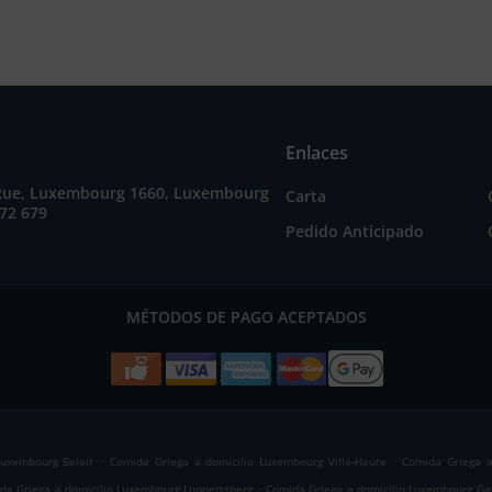
Enlaces
Rue, Luxembourg 1660, Luxembourg
Carta
72 679
Pedido Anticipado
MÉTODOS DE PAGO ACEPTADOS
.
.
Luxembourg Belair
Comida Griega a domicilio Luxembourg Ville-Haute
Comida Griega a
.
da Griega a domicilio Luxembourg Limpertsberg
Comida Griega a domicilio Luxembourg Ga