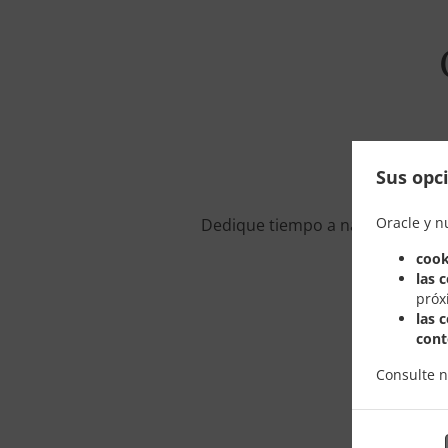
Sus opci
Sí, estamos 
Oracle y n
Dedique tiempo a navegar por nue
cook
las 
próx
las 
cont
Consulte 