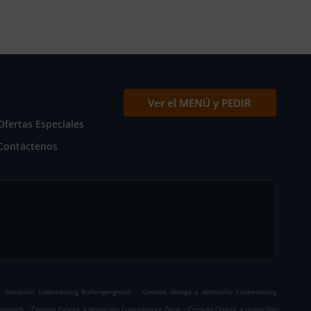
Ver el MENÚ y PEDIR
Ofertas Especiales
Contáctenos
.
 domicilio Luxembourg Rollengergronn
Comida Griega a domicilio Luxembourg
.
.
sperich
Comida Griega a domicilio Luxembourg Gare
Comida Griega a domicilio