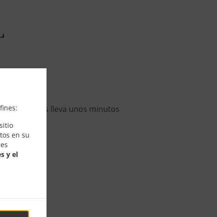
L
ido en línea.
fines:
sté listo. Nos lleva unos minutos
itio
tos en su
res
s y el