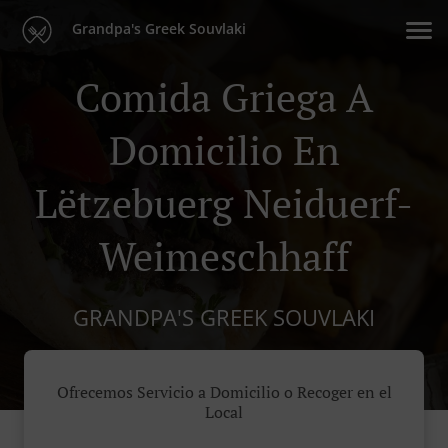
Grandpa's Greek Souvlaki
Comida Griega A
Domicilio En
Lëtzebuerg Neiduerf-
Weimeschhaff
GRANDPA'S GREEK SOUVLAKI
Ofrecemos Servicio a Domicilio o Recoger en el
Local