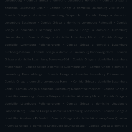
Luxembourg
Comida Griega a domicilio Luxemburg Hollerich
Comida Griega a
.
.
domicilio Luxemburg Belair
Comida Griega a domicilio Luxemburg Ville-Haute
.
Comida Griega a domicilio Luxemburg Gasperich
Comida Griega a domicilio
.
.
Luxemburg Zessingen
Comida Griega a domicilio Luxemburg Pafendall
Comida
.
Griega a domicilio Luxemburg Gare
Comida Griega a domicilio Luxemburg
.
.
Limpertsberg
Comida Griega a domicilio Luxemburg Märel
Comida Griega a
.
domicilio Luxemburg Rollengergronn
Comida Griega a domicilio Luxemburg
.
.
Kirchberg-Plateau
Comida Griega a domicilio Luxemburg Bonneweg-Nord
Comida
.
Griega a domicilio Luxemburg Bouneweg-Süd
Comida Griega a domicilio Luxemburg
.
.
Mühlenbach
Comida Griega a domicilio Luxemburg Eich
Comida Griega a domicilio
.
.
Luxemburg Dommeldange
Comida Griega a domicilio Luxemburg Polfermillen
.
Comida Griega a domicilio Luxemburg Hamm
Comida Griega a domicilio Luxemburg
.
.
Cents
Comida Griega a domicilio Luxemburg Neudorf-Weimershof
Comida Griega a
.
.
domicilio Luxemburg
Comida Griega a domicilio Lëtzebuerg Märel
Comida Griega a
.
domicilio Lëtzebuerg Rollengergronn
Comida Griega a domicilio Lëtzebuerg
.
.
Lampertsbierg
Comida Griega a domicilio Lëtzebuerg Gaasperech
Comida Griega a
.
domicilio Lëtzebuerg Pafendall
Comida Griega a domicilio Lëtzebuerg Garer Quartier
.
.
Comida Griega a domicilio Lëtzebuerg Bouneweg-Süd
Comida Griega a domicilio