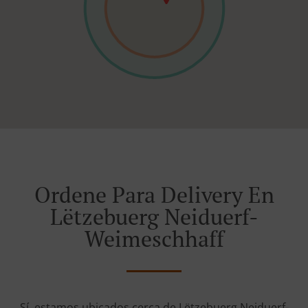
Ordene Para Delivery En
Lëtzebuerg Neiduerf-
Weimeschhaff
Sí, estamos ubicados cerca de Lëtzebuerg Neiduerf-