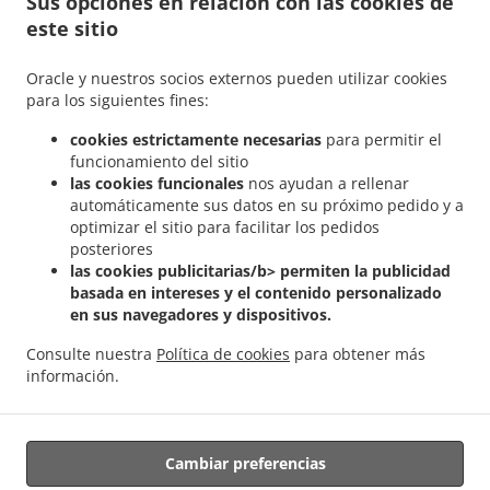
Sus opciones en relación con las cookies de
.
.
Cessange
Comida Griega a domicilio Leudelange Schlewenhof
Comida Griega a
este sitio
.
.
domicilio Leudelange
Comida Griega a domicilio Bartringen Helfent
Comida Griega
.
.
a domicilio Bartringen
Comida Griega a domicilio Bridel
Comida Griega a domicilio
Oracle y nuestros socios externos pueden utilizar cookies
.
.
Itzig
Comida Griega a domicilio Bartreng Helfent
Comida Griega a domicilio
para los siguientes fines:
.
.
Bartreng
Comida Griega a domicilio Leideleng
Comida Griega a domicilio
cookies estrictamente necesarias
para permitir el
.
.
Leudelingen
Comida Griega a domicilio Fentange
Comida Griega a domicilio
funcionamiento del sitio
.
.
Kockelscheuer
Comida Griega a domicilio Kopstal Rollengergronn
Comida Griega a
las cookies funcionales
nos ayudan a rellenar
.
.
domicilio Kopstal Bridel
Comida Griega a domicilio Kopstal
Comida Griega a
automáticamente sus datos en su próximo pedido y a
.
.
optimizar el sitio para facilitar los pedidos
domicilio Koplescht Briddel
Comida Griega a domicilio Koplescht
Comida Griega a
posteriores
.
.
domicilio Bereldange
Comida Griega a domicilio Walfer
Comida Griega a domicilio
las cookies publicitarias/b> permiten la publicidad
.
.
Walferdange Bereldange
Comida Griega a domicilio Walferdange Beggen
Comida
basada en intereses y el contenido personalizado
.
Griega a domicilio Walferdange Dommeldange
Comida Griega a domicilio
en sus navegadores y dispositivos.
.
.
Walferdange
Comida Griega a domicilio Steinsel
Comida Griega a domicilio L
Consulte nuestra
Política de cookies
para obtener más
.
.
Bereldange
Comida Griega a domicilio L
Comida Griega a domicilio Nidderaanwen
información.
.
.
Neiduerf-Weimeschhaff
Comida Griega a domicilio Nidderaanwen
Kebab a
.
domicilio
Ordena comida para llevar
Cambiar preferencias