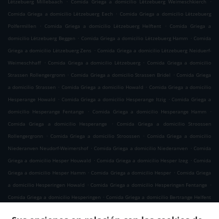
.
.
Lëtzebuerg Millebaach
Comida Griega a domicilio Lëtzebuerg Weimeschkierch
.
Comida Griega a domicilio Lëtzebuerg Eech
Comida Griega a domicilio Lëtzebuerg
.
.
Polfermillen
Comida Griega a domicilio Lëtzebuerg Helftent
Comida Griega a
.
.
domicilio Lëtzebuerg Beggen
Comida Griega a domicilio Lëtzebuerg Hamm
Comida
.
Griega a domicilio Lëtzebuerg Zens
Comida Griega a domicilio Lëtzebuerg Neiduerf-
.
.
Weimeschhaff
Comida Griega a domicilio Lëtzebuerg
Comida Griega a domicilio
.
.
Strassen Rollengergronn
Comida Griega a domicilio Strassen Bridel
Comida Griega
.
.
a domicilio Strassen
Comida Griega a domicilio Howald
Comida Griega a domicilio
.
.
Hesperange Howald
Comida Griega a domicilio Hesperange Itzig
Comida Griega a
.
.
domicilio Hesperange Fentange
Comida Griega a domicilio Hesperange Hamm
.
Comida Griega a domicilio Hesperange
Comida Griega a domicilio Stroossen
.
.
Rollengergronn
Comida Griega a domicilio Stroossen
Comida Griega a domicilio
.
.
Niederanven Neudorf-Weimershof
Comida Griega a domicilio Niederanven
Comida
.
.
Griega a domicilio Hesper Houwald
Comida Griega a domicilio Hesper Izeg
Comida
.
.
Griega a domicilio Hesper Hamm
Comida Griega a domicilio Hesper
Comida Griega
.
.
a domicilio Hesperingen Howald
Comida Griega a domicilio Hesperingen Fentange
.
Comida Griega a domicilio Hesperingen
Comida Griega a domicilio Bertrange Helfent
.
.
Comida Griega a domicilio Bertrange
Comida Griega a domicilio Leudelange