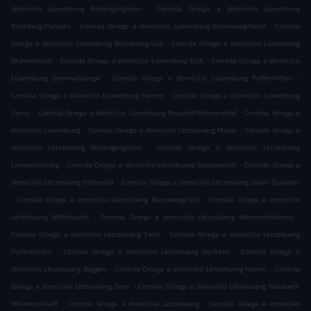
.
domicilio Luxemburg Rollengergronn
Comida Griega a domicilio Luxemburg
.
.
Kirchberg-Plateau
Comida Griega a domicilio Luxemburg Bonneweg-Nord
Comida
.
Griega a domicilio Luxemburg Bouneweg-Süd
Comida Griega a domicilio Luxemburg
.
.
Mühlenbach
Comida Griega a domicilio Luxemburg Eich
Comida Griega a domicilio
.
.
Luxemburg Dommeldange
Comida Griega a domicilio Luxemburg Polfermillen
.
Comida Griega a domicilio Luxemburg Hamm
Comida Griega a domicilio Luxemburg
.
.
Cents
Comida Griega a domicilio Luxemburg Neudorf-Weimershof
Comida Griega a
.
.
domicilio Luxemburg
Comida Griega a domicilio Lëtzebuerg Märel
Comida Griega a
.
domicilio Lëtzebuerg Rollengergronn
Comida Griega a domicilio Lëtzebuerg
.
.
Lampertsbierg
Comida Griega a domicilio Lëtzebuerg Gaasperech
Comida Griega a
.
domicilio Lëtzebuerg Pafendall
Comida Griega a domicilio Lëtzebuerg Garer Quartier
.
.
Comida Griega a domicilio Lëtzebuerg Bouneweg-Süd
Comida Griega a domicilio
.
.
Lëtzebuerg Millebaach
Comida Griega a domicilio Lëtzebuerg Weimeschkierch
.
Comida Griega a domicilio Lëtzebuerg Eech
Comida Griega a domicilio Lëtzebuerg
.
.
Polfermillen
Comida Griega a domicilio Lëtzebuerg Helftent
Comida Griega a
.
.
domicilio Lëtzebuerg Beggen
Comida Griega a domicilio Lëtzebuerg Hamm
Comida
.
Griega a domicilio Lëtzebuerg Zens
Comida Griega a domicilio Lëtzebuerg Neiduerf-
.
.
Weimeschhaff
Comida Griega a domicilio Lëtzebuerg
Comida Griega a domicilio