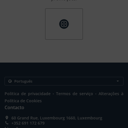
.
.
Politica de privacidade
Termos de serviço
Alterações à
Política de Cookies
Contacto
60 Grand Rue, Luxembourg 1660, Luxembourg
+352 691 172 679