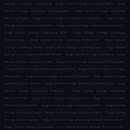
.
.
Entrega Luxemburg Limpertsberg
Grega Comida Entrega Luxemburg Märel
Grega
.
Comida Entrega Luxemburg Rollengergronn
Grega Comida Entrega Luxemburg
.
.
Kirchberg-Plateau
Grega Comida Entrega Luxemburg Bonneweg-Nord
Grega Comida
.
.
Entrega Luxemburg Bouneweg-Süd
Grega Comida Entrega Luxemburg Mühlenbach
.
Grega Comida Entrega Luxemburg Eich
Grega Comida Entrega Luxemburg
.
.
Dommeldange
Grega Comida Entrega Luxemburg Polfermillen
Grega Comida
.
.
Entrega Luxemburg Hamm
Grega Comida Entrega Luxemburg Cents
Grega Comida
.
.
Entrega Luxemburg Neudorf-Weimershof
Grega Comida Entrega Luxemburg
Grega
.
Comida Entrega Lëtzebuerg Märel
Grega Comida Entrega Lëtzebuerg Rollengergronn
.
.
Grega Comida Entrega Lëtzebuerg Lampertsbierg
Grega Comida Entrega Lëtzebuerg
.
.
Gaasperech
Grega Comida Entrega Lëtzebuerg Pafendall
Grega Comida Entrega
.
.
Lëtzebuerg Garer Quartier
Grega Comida Entrega Lëtzebuerg Bouneweg-Süd
Grega
.
Comida Entrega Lëtzebuerg Millebaach
Grega Comida Entrega Lëtzebuerg
.
.
Weimeschkierch
Grega Comida Entrega Lëtzebuerg Eech
Grega Comida Entrega
.
.
Lëtzebuerg Polfermillen
Grega Comida Entrega Lëtzebuerg Helftent
Grega Comida
.
.
Entrega Lëtzebuerg Beggen
Grega Comida Entrega Lëtzebuerg Hamm
Grega Comida
.
.
Entrega Lëtzebuerg Zens
Grega Comida Entrega Lëtzebuerg Neiduerf-Weimeschhaff
.
.
Grega Comida Entrega Lëtzebuerg
Grega Comida Entrega Strassen Rollengergronn