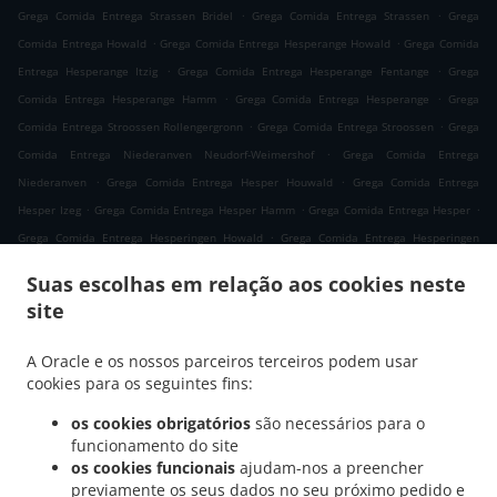
.
.
Grega Comida Entrega Strassen Bridel
Grega Comida Entrega Strassen
Grega
.
.
Comida Entrega Howald
Grega Comida Entrega Hesperange Howald
Grega Comida
.
.
Entrega Hesperange Itzig
Grega Comida Entrega Hesperange Fentange
Grega
.
.
Comida Entrega Hesperange Hamm
Grega Comida Entrega Hesperange
Grega
.
.
Comida Entrega Stroossen Rollengergronn
Grega Comida Entrega Stroossen
Grega
.
Comida Entrega Niederanven Neudorf-Weimershof
Grega Comida Entrega
.
.
Niederanven
Grega Comida Entrega Hesper Houwald
Grega Comida Entrega
.
.
.
Hesper Izeg
Grega Comida Entrega Hesper Hamm
Grega Comida Entrega Hesper
.
Grega Comida Entrega Hesperingen Howald
Grega Comida Entrega Hesperingen
.
.
Fentange
Grega Comida Entrega Hesperingen
Grega Comida Entrega Bertrange
Suas escolhas em relação aos cookies neste
.
.
Helfent
Grega Comida Entrega Bertrange
Grega Comida Entrega Leudelange
site
.
.
Cessange
Grega Comida Entrega Leudelange Schlewenhof
Grega Comida Entrega
.
.
Leudelange
Grega Comida Entrega Bartringen Helfent
Grega Comida Entrega
A Oracle e os nossos parceiros terceiros podem usar
.
.
.
Bartringen
Grega Comida Entrega Bridel
Grega Comida Entrega Itzig
Grega
cookies para os seguintes fins:
.
.
Comida Entrega Bartreng Helfent
Grega Comida Entrega Bartreng
Grega Comida
os cookies obrigatórios
são necessários para o
.
.
Entrega Leideleng
Grega Comida Entrega Leudelingen
Grega Comida Entrega
funcionamento do site
.
.
Fentange
Grega Comida Entrega Kockelscheuer
Grega Comida Entrega Kopstal
os cookies funcionais
ajudam-nos a preencher
.
.
Rollengergronn
previamente os seus dados no seu próximo pedido e
Grega Comida Entrega Kopstal Bridel
Grega Comida Entrega