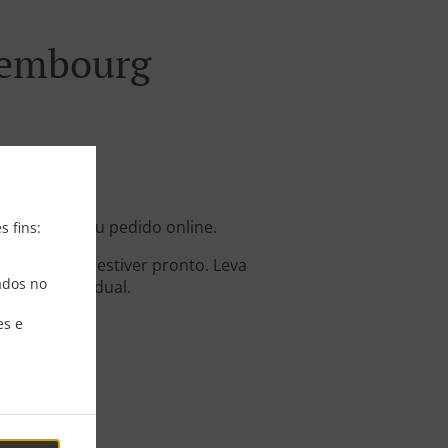
xembourg
os em ter seu pedido online.
s fins:
dido quando estiver pronto. Leva
ados no
eparo individual.
es e