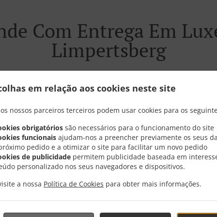
de Com Entrega Em Lu
Limpertsberg
colhas em relação aos cookies neste site
rto de Luxembourg Limpertsberg e estamos muitos satisfeit
 os nossos parceiros terceiros podem usar cookies para os seguinte
ookies obrigatórios
são necessários para o funcionamento do site
 nosso menu interativo e totalmente online, realize seu pe
ookies funcionais
ajudam-nos a preencher previamente os seus d
nutos para confirmar seu pedido e informar o tempo de pr
próximo pedido e a otimizar o site para facilitar um novo pedido
ookies de publicidade
permitem publicidade baseada em interess
eúdo personalizado nos seus navegadores e dispositivos.
visite a nossa
Política de Cookies
para obter mais informações.
Promoções