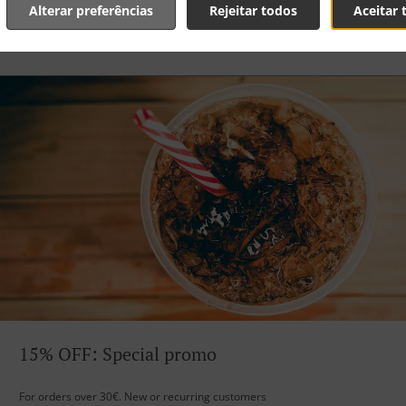
Alterar preferências
Rejeitar todos
Aceitar 
15% OFF: Special promo
For orders over 30€. New or recurring customers