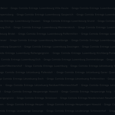
.
.
Belair
Grega Comida Entrega Luxembourg Ville-Haute
Grega Comida Entrega Luxembourg
.
.
mpertsberg
Grega Comida Entrega Luxembourg Gasperich
Grega Comida Entrega Luxemb
.
.
ida Entrega Luxembourg Clausen
Grega Comida Entrega Luxembourg Grund
Grega Comida
.
.
urg Eich
Grega Comida Entrega Luxembourg Weimerskirch
Grega Comida Entrega Luxemb
.
.
bourg Bridel
Grega Comida Entrega Luxembourg Polfermillen
Grega Comida Entrega Lu
.
.
heuer
Grega Comida Entrega Luxembourg Bereldange
Grega Comida Entrega Luxembourg
.
.
emburg Gasperich
Grega Comida Entrega Luxemburg Zessingen
Grega Comida Entrega Lux
.
ida Entrega Luxemburg Rollengergronn
Grega Comida Entrega Luxemburg Kirchberg-Plat
.
.
 Comida Entrega Luxemburg Eich
Grega Comida Entrega Luxemburg Dommeldange
Grega 
.
.
udorf-Weimershof
Grega Comida Entrega Luxemburg
Grega Comida Entrega Lëtzebuerg 
.
ega Comida Entrega Lëtzebuerg Pafendall
Grega Comida Entrega Lëtzebuerg Garer Quar
.
.
ga Comida Entrega Lëtzebuerg Eech
Grega Comida Entrega Lëtzebuerg Polfermillen
Grega
.
.
ns
Grega Comida Entrega Lëtzebuerg Neiduerf-Weimeschhaff
Grega Comida Entrega Lët
.
.
.
d
Grega Comida Entrega Hesperange Howald
Grega Comida Entrega Hesperange Itzig
.
.
lengergronn
Grega Comida Entrega Stroossen
Grega Comida Entrega Niederanven Neudor
.
.
.
amm
Grega Comida Entrega Hesper
Grega Comida Entrega Hesperingen Howald
Grega Co
.
.
mida Entrega Leudelange Cessange
Grega Comida Entrega Leudelange Schlewenhof
Greg