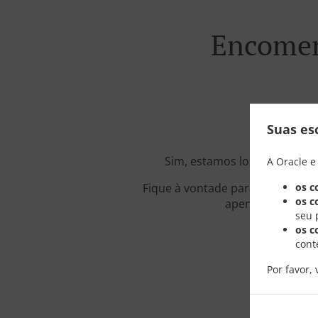
Encomen
Suas es
Sim, estamos localizados pe
A Oracle e
os c
Fique à vontade para navegar em
os c
apenas poucos mi
seu 
os c
cont
Por favor, 