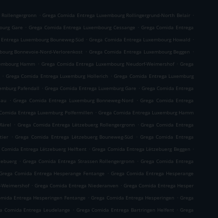
.
.
 Rollengergronn
Grega Comida Entrega Luxembourg Rollingergrund-North Belair
.
.
ourg Gare
Grega Comida Entrega Luxembourg Cessange
Grega Comida Entrega
.
.
 Entrega Luxembourg Bouneweg-Süd
Grega Comida Entrega Luxembourg Howald
.
.
ourg Bonnevoie-Nord-Verlorenkost
Grega Comida Entrega Luxembourg Beggen
.
.
xembourg Hamm
Grega Comida Entrega Luxembourg Neudorf-Weimershof
Grega
.
.
Grega Comida Entrega Luxemburg Hollerich
Grega Comida Entrega Luxemburg
.
.
emburg Pafendall
Grega Comida Entrega Luxemburg Gare
Grega Comida Entrega
.
.
eau
Grega Comida Entrega Luxemburg Bonneweg-Nord
Grega Comida Entrega
.
Comida Entrega Luxemburg Polfermillen
Grega Comida Entrega Luxemburg Hamm
.
.
Märel
Grega Comida Entrega Lëtzebuerg Rollengergronn
Grega Comida Entrega
.
.
tier
Grega Comida Entrega Lëtzebuerg Bouneweg-Süd
Grega Comida Entrega
.
.
 Comida Entrega Lëtzebuerg Helftent
Grega Comida Entrega Lëtzebuerg Beggen
.
.
zebuerg
Grega Comida Entrega Strassen Rollengergronn
Grega Comida Entrega
.
Grega Comida Entrega Hesperange Fentange
Grega Comida Entrega Hesperange
.
.
f-Weimershof
Grega Comida Entrega Niederanven
Grega Comida Entrega Hesper
.
.
mida Entrega Hesperingen Fentange
Grega Comida Entrega Hesperingen
Grega
.
.
a Comida Entrega Leudelange
Grega Comida Entrega Bartringen Helfent
Grega