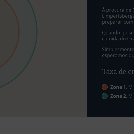
À procura de
Limpertsberg
preparar com
Quando quiser
comida do Gra
Simplesmente 
esperamos que
Taxa de e
Zone 1
, M
Zone 2
, M