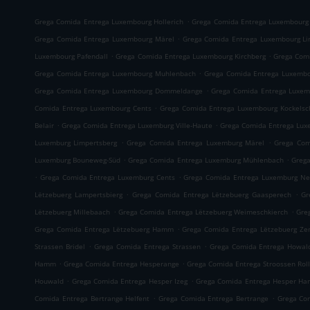
.
Grega Comida Entrega Luxembourg Hollerich
Grega Comida Entrega Luxembourg 
.
Grega Comida Entrega Luxembourg Märel
Grega Comida Entrega Luxembourg Li
.
.
Luxembourg Pafendall
Grega Comida Entrega Luxembourg Kirchberg
Grega Com
.
Grega Comida Entrega Luxembourg Muhlenbach
Grega Comida Entrega Luxembo
.
Grega Comida Entrega Luxembourg Dommeldange
Grega Comida Entrega Luxem
.
Comida Entrega Luxembourg Cents
Grega Comida Entrega Luxembourg Kockelsc
.
.
Belair
Grega Comida Entrega Luxemburg Ville-Haute
Grega Comida Entrega Lux
.
.
Luxemburg Limpertsberg
Grega Comida Entrega Luxemburg Märel
Grega Com
.
.
Luxemburg Bouneweg-Süd
Grega Comida Entrega Luxemburg Mühlenbach
Grega
.
.
Grega Comida Entrega Luxemburg Cents
Grega Comida Entrega Luxemburg Ne
.
.
Lëtzebuerg Lampertsbierg
Grega Comida Entrega Lëtzebuerg Gaasperech
Gr
.
.
Lëtzebuerg Millebaach
Grega Comida Entrega Lëtzebuerg Weimeschkierch
Gre
.
Grega Comida Entrega Lëtzebuerg Hamm
Grega Comida Entrega Lëtzebuerg Ze
.
.
Strassen Bridel
Grega Comida Entrega Strassen
Grega Comida Entrega Howal
.
.
Hamm
Grega Comida Entrega Hesperange
Grega Comida Entrega Stroossen Rol
.
.
Houwald
Grega Comida Entrega Hesper Izeg
Grega Comida Entrega Hesper H
.
.
Comida Entrega Bertrange Helfent
Grega Comida Entrega Bertrange
Grega Co