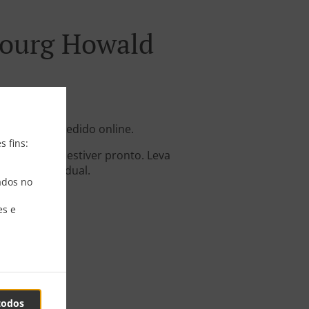
ourg Howald
em ter seu pedido online.
s fins:
dido quando estiver pronto. Leva
eparo individual.
ados no
es e
todos