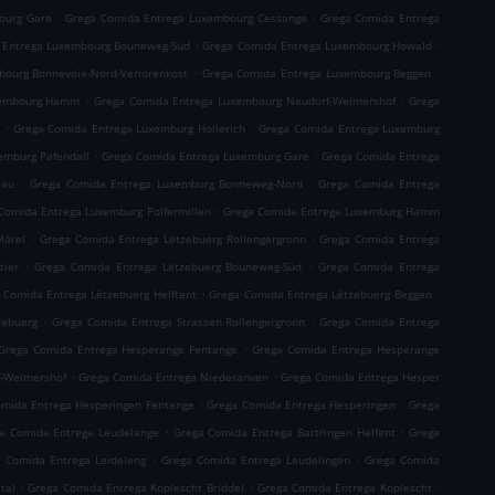
.
.
ourg Gare
Grega Comida Entrega Luxembourg Cessange
Grega Comida Entrega
.
.
 Entrega Luxembourg Bouneweg-Süd
Grega Comida Entrega Luxembourg Howald
.
.
ourg Bonnevoie-Nord-Verlorenkost
Grega Comida Entrega Luxembourg Beggen
.
.
xembourg Hamm
Grega Comida Entrega Luxembourg Neudorf-Weimershof
Grega
.
.
Grega Comida Entrega Luxemburg Hollerich
Grega Comida Entrega Luxemburg
.
.
emburg Pafendall
Grega Comida Entrega Luxemburg Gare
Grega Comida Entrega
.
.
eau
Grega Comida Entrega Luxemburg Bonneweg-Nord
Grega Comida Entrega
.
Comida Entrega Luxemburg Polfermillen
Grega Comida Entrega Luxemburg Hamm
.
.
Märel
Grega Comida Entrega Lëtzebuerg Rollengergronn
Grega Comida Entrega
.
.
tier
Grega Comida Entrega Lëtzebuerg Bouneweg-Süd
Grega Comida Entrega
.
.
 Comida Entrega Lëtzebuerg Helftent
Grega Comida Entrega Lëtzebuerg Beggen
.
.
zebuerg
Grega Comida Entrega Strassen Rollengergronn
Grega Comida Entrega
.
Grega Comida Entrega Hesperange Fentange
Grega Comida Entrega Hesperange
.
.
f-Weimershof
Grega Comida Entrega Niederanven
Grega Comida Entrega Hesper
.
.
mida Entrega Hesperingen Fentange
Grega Comida Entrega Hesperingen
Grega
.
.
a Comida Entrega Leudelange
Grega Comida Entrega Bartringen Helfent
Grega
.
.
 Comida Entrega Leideleng
Grega Comida Entrega Leudelingen
Grega Comida
.
.
.
tal
Grega Comida Entrega Koplescht Briddel
Grega Comida Entrega Koplescht