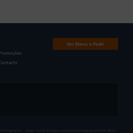
Ver Menu e Pedir
Promoções
Contacto
.
.
 Rollengergronn
Grega Comida Entrega Luxembourg Rollingergrund-North Belair