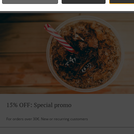
15% OFF: Special promo
For orders over 30€. New or recurring customers