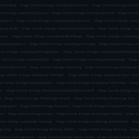
.
.
mpertsberg
Grega Comida Entrega Luxembourg Gasperich
Grega Comida Entrega Luxemb
.
.
ida Entrega Luxembourg Clausen
Grega Comida Entrega Luxembourg Grund
Grega Comida
.
.
urg Eich
Grega Comida Entrega Luxembourg Weimerskirch
Grega Comida Entrega Luxemb
.
.
bourg Bridel
Grega Comida Entrega Luxembourg Polfermillen
Grega Comida Entrega Lu
.
.
heuer
Grega Comida Entrega Luxembourg Bereldange
Grega Comida Entrega Luxembourg
.
.
emburg Gasperich
Grega Comida Entrega Luxemburg Zessingen
Grega Comida Entrega Lux
.
ida Entrega Luxemburg Rollengergronn
Grega Comida Entrega Luxemburg Kirchberg-Plat
.
.
 Comida Entrega Luxemburg Eich
Grega Comida Entrega Luxemburg Dommeldange
Grega 
.
.
udorf-Weimershof
Grega Comida Entrega Luxemburg
Grega Comida Entrega Lëtzebuerg 
.
ega Comida Entrega Lëtzebuerg Pafendall
Grega Comida Entrega Lëtzebuerg Garer Quar
.
.
ga Comida Entrega Lëtzebuerg Eech
Grega Comida Entrega Lëtzebuerg Polfermillen
Grega
.
.
ns
Grega Comida Entrega Lëtzebuerg Neiduerf-Weimeschhaff
Grega Comida Entrega Lët
.
.
.
d
Grega Comida Entrega Hesperange Howald
Grega Comida Entrega Hesperange Itzig
.
.
lengergronn
Grega Comida Entrega Stroossen
Grega Comida Entrega Niederanven Neudor
.
.
.
amm
Grega Comida Entrega Hesper
Grega Comida Entrega Hesperingen Howald
Grega Co
.
.
mida Entrega Leudelange Cessange
Grega Comida Entrega Leudelange Schlewenhof
Greg
.
.
.
a Itzig
Grega Comida Entrega Bartreng Helfent
Grega Comida Entrega Bartreng
Grega
.
.
Kopstal Rollengergronn
Grega Comida Entrega Kopstal Bridel
Grega Comida Entrega Kops