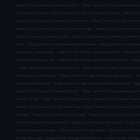
.
Grega Comida Entrega Luxembourg Märel
Grega Comida Entrega Luxembourg Li
.
.
Luxembourg Pafendall
Grega Comida Entrega Luxembourg Kirchberg
Grega Com
.
Grega Comida Entrega Luxembourg Muhlenbach
Grega Comida Entrega Luxembo
.
Grega Comida Entrega Luxembourg Dommeldange
Grega Comida Entrega Luxem
.
Comida Entrega Luxembourg Cents
Grega Comida Entrega Luxembourg Kockelsc
.
.
Belair
Grega Comida Entrega Luxemburg Ville-Haute
Grega Comida Entrega Lux
.
.
Luxemburg Limpertsberg
Grega Comida Entrega Luxemburg Märel
Grega Com
.
.
Luxemburg Bouneweg-Süd
Grega Comida Entrega Luxemburg Mühlenbach
Grega
.
.
Grega Comida Entrega Luxemburg Cents
Grega Comida Entrega Luxemburg Ne
.
.
Lëtzebuerg Lampertsbierg
Grega Comida Entrega Lëtzebuerg Gaasperech
Gr
.
.
Lëtzebuerg Millebaach
Grega Comida Entrega Lëtzebuerg Weimeschkierch
Gre
.
Grega Comida Entrega Lëtzebuerg Hamm
Grega Comida Entrega Lëtzebuerg Ze
.
.
Strassen Bridel
Grega Comida Entrega Strassen
Grega Comida Entrega Howal
.
.
Hamm
Grega Comida Entrega Hesperange
Grega Comida Entrega Stroossen Rol
.
.
Houwald
Grega Comida Entrega Hesper Izeg
Grega Comida Entrega Hesper H
.
.
Comida Entrega Bertrange Helfent
Grega Comida Entrega Bertrange
Grega Co
.
.
Comida Entrega Bartringen
Grega Comida Entrega Bridel
Grega Comida Entreg
.
.
Entrega Fentange
Grega Comida Entrega Kockelscheuer
Grega Comida Entrega 