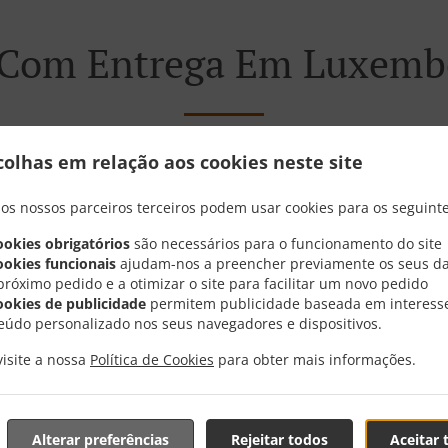
Com Entrega Em Luxemb
colhas em relação aos cookies neste site
 perto de Luxembourg Howald e estamos muitos satisfeitos 
 os nossos parceiros terceiros podem usar cookies para os seguinte
 nosso menu interativo e totalmente online, realize seu pe
ookies obrigatórios
são necessários para o funcionamento do site
nutos para confirmar seu pedido e informar o tempo de pr
ookies funcionais
ajudam-nos a preencher previamente os seus d
próximo pedido e a otimizar o site para facilitar um novo pedido
ookies de publicidade
permitem publicidade baseada em interess
eúdo personalizado nos seus navegadores e dispositivos.
visite a nossa
Política de Cookies
para obter mais informações.
Promoções
Alterar preferências
Rejeitar todos
Aceitar 