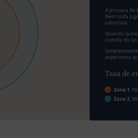
À procura de
Nem toda a g
saborosa.
Quando quiser
comida do Gra
Simplesmente 
esperamos que
Taxa de e
Zone 1
, M
Zone 2
, M