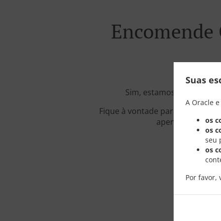
Encomende 
Suas es
Sim, estamos localizados
A Oracle e
Fique à vontade para navegar em
os c
apenas poucos mi
os c
seu 
os c
cont
Por favor, 