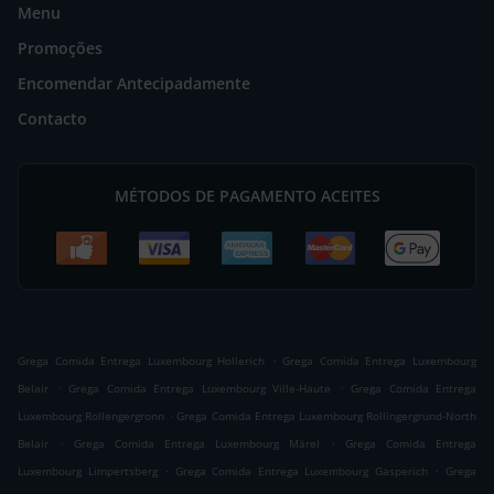
Menu
Promoções
Encomendar Antecipadamente
Contacto
MÉTODOS DE PAGAMENTO ACEITES
.
Grega Comida Entrega Luxembourg Hollerich
Grega Comida Entrega Luxembourg
.
.
Belair
Grega Comida Entrega Luxembourg Ville-Haute
Grega Comida Entrega
.
Luxembourg Rollengergronn
Grega Comida Entrega Luxembourg Rollingergrund-North
.
.
Belair
Grega Comida Entrega Luxembourg Märel
Grega Comida Entrega
.
.
Luxembourg Limpertsberg
Grega Comida Entrega Luxembourg Gasperich
Grega