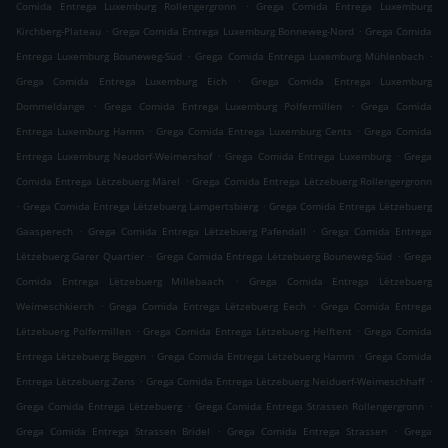
.
Comida Entrega Luxemburg Rollengergronn
Grega Comida Entrega Luxemburg
.
.
Kirchberg-Plateau
Grega Comida Entrega Luxemburg Bonneweg-Nord
Grega Comida
.
.
Entrega Luxemburg Bouneweg-Süd
Grega Comida Entrega Luxemburg Mühlenbach
.
Grega Comida Entrega Luxemburg Eich
Grega Comida Entrega Luxemburg
.
.
Dommeldange
Grega Comida Entrega Luxemburg Polfermillen
Grega Comida
.
.
Entrega Luxemburg Hamm
Grega Comida Entrega Luxemburg Cents
Grega Comida
.
.
Entrega Luxemburg Neudorf-Weimershof
Grega Comida Entrega Luxemburg
Grega
.
Comida Entrega Lëtzebuerg Märel
Grega Comida Entrega Lëtzebuerg Rollengergronn
.
.
Grega Comida Entrega Lëtzebuerg Lampertsbierg
Grega Comida Entrega Lëtzebuerg
.
.
Gaasperech
Grega Comida Entrega Lëtzebuerg Pafendall
Grega Comida Entrega
.
.
Lëtzebuerg Garer Quartier
Grega Comida Entrega Lëtzebuerg Bouneweg-Süd
Grega
.
Comida Entrega Lëtzebuerg Millebaach
Grega Comida Entrega Lëtzebuerg
.
.
Weimeschkierch
Grega Comida Entrega Lëtzebuerg Eech
Grega Comida Entrega
.
.
Lëtzebuerg Polfermillen
Grega Comida Entrega Lëtzebuerg Helftent
Grega Comida
.
.
Entrega Lëtzebuerg Beggen
Grega Comida Entrega Lëtzebuerg Hamm
Grega Comida
.
.
Entrega Lëtzebuerg Zens
Grega Comida Entrega Lëtzebuerg Neiduerf-Weimeschhaff
.
.
Grega Comida Entrega Lëtzebuerg
Grega Comida Entrega Strassen Rollengergronn
.
.
Grega Comida Entrega Strassen Bridel
Grega Comida Entrega Strassen
Grega