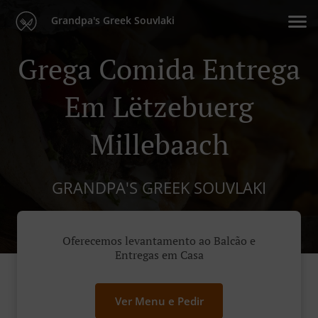
Grandpa's Greek Souvlaki
Grega Comida Entrega
Em Lëtzebuerg
Millebaach
GRANDPA'S GREEK SOUVLAKI
Oferecemos levantamento ao Balcão e
Entregas em Casa
Ver Menu e Pedir