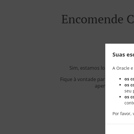
Encomende C
Suas es
Sim, estamos localizados pe
A Oracle e
os c
Fique à vontade para navegar em
os c
apenas poucos mi
seu 
os c
cont
Por favor, 