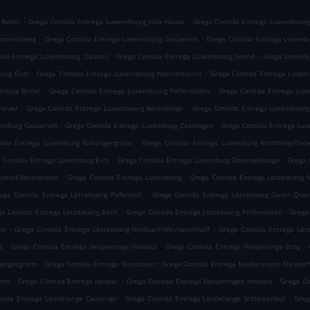
.
.
Belair
Grega Comida Entrega Luxembourg Ville-Haute
Grega Comida Entrega Luxembourg
.
.
mpertsberg
Grega Comida Entrega Luxembourg Gasperich
Grega Comida Entrega Luxemb
.
.
ida Entrega Luxembourg Clausen
Grega Comida Entrega Luxembourg Grund
Grega Comida
.
.
urg Eich
Grega Comida Entrega Luxembourg Weimerskirch
Grega Comida Entrega Luxemb
.
.
bourg Bridel
Grega Comida Entrega Luxembourg Polfermillen
Grega Comida Entrega Lu
.
.
heuer
Grega Comida Entrega Luxembourg Bereldange
Grega Comida Entrega Luxembourg
.
.
emburg Gasperich
Grega Comida Entrega Luxemburg Zessingen
Grega Comida Entrega Lux
.
ida Entrega Luxemburg Rollengergronn
Grega Comida Entrega Luxemburg Kirchberg-Plat
.
.
 Comida Entrega Luxemburg Eich
Grega Comida Entrega Luxemburg Dommeldange
Grega 
.
.
udorf-Weimershof
Grega Comida Entrega Luxemburg
Grega Comida Entrega Lëtzebuerg 
.
ega Comida Entrega Lëtzebuerg Pafendall
Grega Comida Entrega Lëtzebuerg Garer Quar
.
.
ga Comida Entrega Lëtzebuerg Eech
Grega Comida Entrega Lëtzebuerg Polfermillen
Grega
.
.
ns
Grega Comida Entrega Lëtzebuerg Neiduerf-Weimeschhaff
Grega Comida Entrega Lët
.
.
.
d
Grega Comida Entrega Hesperange Howald
Grega Comida Entrega Hesperange Itzig
.
.
lengergronn
Grega Comida Entrega Stroossen
Grega Comida Entrega Niederanven Neudor
.
.
.
amm
Grega Comida Entrega Hesper
Grega Comida Entrega Hesperingen Howald
Grega Co
.
.
mida Entrega Leudelange Cessange
Grega Comida Entrega Leudelange Schlewenhof
Greg