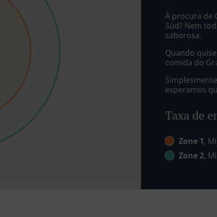
À procura de
Süd? Nem tod
saborosa.
Quando quiser
comida do Gra
Simplesmente 
esperamos que
Taxa de e
Zone 1
, M
Zone 2
, M