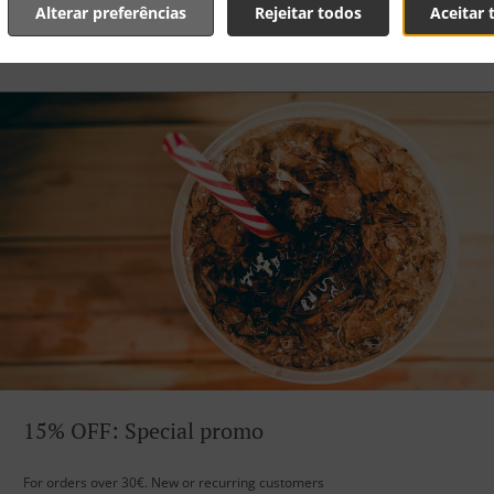
Alterar preferências
Rejeitar todos
Aceitar 
15% OFF: Special promo
For orders over 30€. New or recurring customers