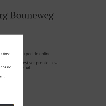
rg Bouneweg-
os em ter seu pedido online.
s fins:
dido quando estiver pronto. Leva
ados no
eparo individual.
es e