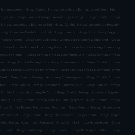
.
.
 Rollengergronn
Grega Comida Entrega Luxembourg Rollingergrund-North Belair
.
.
ourg Gare
Grega Comida Entrega Luxembourg Cessange
Grega Comida Entrega
.
.
 Entrega Luxembourg Bouneweg-Süd
Grega Comida Entrega Luxembourg Howald
.
.
ourg Bonnevoie-Nord-Verlorenkost
Grega Comida Entrega Luxembourg Beggen
.
.
xembourg Hamm
Grega Comida Entrega Luxembourg Neudorf-Weimershof
Grega
.
.
Grega Comida Entrega Luxemburg Hollerich
Grega Comida Entrega Luxemburg
.
.
emburg Pafendall
Grega Comida Entrega Luxemburg Gare
Grega Comida Entrega
.
.
eau
Grega Comida Entrega Luxemburg Bonneweg-Nord
Grega Comida Entrega
.
Comida Entrega Luxemburg Polfermillen
Grega Comida Entrega Luxemburg Hamm
.
.
Märel
Grega Comida Entrega Lëtzebuerg Rollengergronn
Grega Comida Entrega
.
.
tier
Grega Comida Entrega Lëtzebuerg Bouneweg-Süd
Grega Comida Entrega
.
.
 Comida Entrega Lëtzebuerg Helftent
Grega Comida Entrega Lëtzebuerg Beggen
.
.
zebuerg
Grega Comida Entrega Strassen Rollengergronn
Grega Comida Entrega
.
Grega Comida Entrega Hesperange Fentange
Grega Comida Entrega Hesperange
.
.
f-Weimershof
Grega Comida Entrega Niederanven
Grega Comida Entrega Hesper
.
.
mida Entrega Hesperingen Fentange
Grega Comida Entrega Hesperingen
Grega
.
.
a Comida Entrega Leudelange
Grega Comida Entrega Bartringen Helfent
Grega