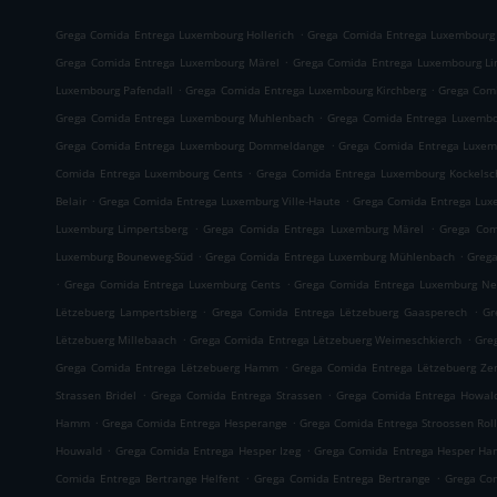
.
Grega Comida Entrega Luxembourg Hollerich
Grega Comida Entrega Luxembourg 
.
Grega Comida Entrega Luxembourg Märel
Grega Comida Entrega Luxembourg Li
.
.
Luxembourg Pafendall
Grega Comida Entrega Luxembourg Kirchberg
Grega Com
.
Grega Comida Entrega Luxembourg Muhlenbach
Grega Comida Entrega Luxembo
.
Grega Comida Entrega Luxembourg Dommeldange
Grega Comida Entrega Luxem
.
Comida Entrega Luxembourg Cents
Grega Comida Entrega Luxembourg Kockelsc
.
.
Belair
Grega Comida Entrega Luxemburg Ville-Haute
Grega Comida Entrega Lux
.
.
Luxemburg Limpertsberg
Grega Comida Entrega Luxemburg Märel
Grega Com
.
.
Luxemburg Bouneweg-Süd
Grega Comida Entrega Luxemburg Mühlenbach
Grega
.
.
Grega Comida Entrega Luxemburg Cents
Grega Comida Entrega Luxemburg Ne
.
.
Lëtzebuerg Lampertsbierg
Grega Comida Entrega Lëtzebuerg Gaasperech
Gr
.
.
Lëtzebuerg Millebaach
Grega Comida Entrega Lëtzebuerg Weimeschkierch
Gre
.
Grega Comida Entrega Lëtzebuerg Hamm
Grega Comida Entrega Lëtzebuerg Ze
.
.
Strassen Bridel
Grega Comida Entrega Strassen
Grega Comida Entrega Howal
.
.
Hamm
Grega Comida Entrega Hesperange
Grega Comida Entrega Stroossen Rol
.
.
Houwald
Grega Comida Entrega Hesper Izeg
Grega Comida Entrega Hesper H
.
.
Comida Entrega Bertrange Helfent
Grega Comida Entrega Bertrange
Grega Co