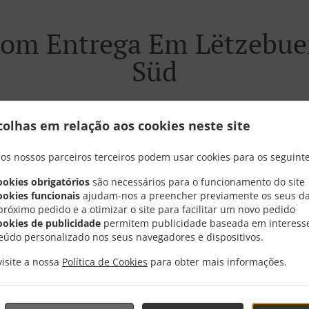
om Entrega Em Lëtzebue
Süd
colhas em relação aos cookies neste site
rto de Lëtzebuerg Bouneweg-Süd e estamos muitos satisfeit
 os nossos parceiros terceiros podem usar cookies para os seguinte
ookies obrigatórios
são necessários para o funcionamento do site
 nosso menu interativo e totalmente online, realize seu pe
ookies funcionais
ajudam-nos a preencher previamente os seus d
nutos para confirmar seu pedido e informar o tempo de pr
próximo pedido e a otimizar o site para facilitar um novo pedido
ookies de publicidade
permitem publicidade baseada em interess
eúdo personalizado nos seus navegadores e dispositivos.
visite a nossa
Política de Cookies
para obter mais informações.
Promoções