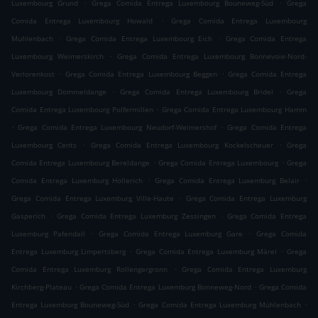
.
.
Luxembourg Grund
Grega Comida Entrega Luxembourg Bouneweg-Süd
Grega
.
Comida Entrega Luxembourg Howald
Grega Comida Entrega Luxembourg
.
.
Muhlenbach
Grega Comida Entrega Luxembourg Eich
Grega Comida Entrega
.
Luxembourg Weimerskirch
Grega Comida Entrega Luxembourg Bonnevoie-Nord-
.
.
Verlorenkost
Grega Comida Entrega Luxembourg Beggen
Grega Comida Entrega
.
.
Luxembourg Dommeldange
Grega Comida Entrega Luxembourg Bridel
Grega
.
Comida Entrega Luxembourg Polfermillen
Grega Comida Entrega Luxembourg Hamm
.
.
Grega Comida Entrega Luxembourg Neudorf-Weimershof
Grega Comida Entrega
.
.
Luxembourg Cents
Grega Comida Entrega Luxembourg Kockelscheuer
Grega
.
.
Comida Entrega Luxembourg Bereldange
Grega Comida Entrega Luxembourg
Grega
.
.
Comida Entrega Luxemburg Hollerich
Grega Comida Entrega Luxemburg Belair
.
Grega Comida Entrega Luxemburg Ville-Haute
Grega Comida Entrega Luxemburg
.
.
Gasperich
Grega Comida Entrega Luxemburg Zessingen
Grega Comida Entrega
.
.
Luxemburg Pafendall
Grega Comida Entrega Luxemburg Gare
Grega Comida
.
.
Entrega Luxemburg Limpertsberg
Grega Comida Entrega Luxemburg Märel
Grega
.
Comida Entrega Luxemburg Rollengergronn
Grega Comida Entrega Luxemburg
.
.
Kirchberg-Plateau
Grega Comida Entrega Luxemburg Bonneweg-Nord
Grega Comida
.
.
Entrega Luxemburg Bouneweg-Süd
Grega Comida Entrega Luxemburg Mühlenbach