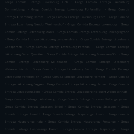
.
Grega Comida Entrega Luxemburg Eich
Grega Comida Entrega Luxemburg
.
.
Dommeldange
Grega Comida Entrega Luxemburg Polfermillen
Grega Comida
.
.
Entrega Luxemburg Hamm
Grega Comida Entrega Luxemburg Cents
Grega Comida
.
.
Entrega Luxemburg Neudorf-Weimershof
Grega Comida Entrega Luxemburg
Grega
.
Comida Entrega Lëtzebuerg Märel
Grega Comida Entrega Lëtzebuerg Rollengergronn
.
.
Grega Comida Entrega Lëtzebuerg Lampertsbierg
Grega Comida Entrega Lëtzebuerg
.
.
Gaasperech
Grega Comida Entrega Lëtzebuerg Pafendall
Grega Comida Entrega
.
.
Lëtzebuerg Garer Quartier
Grega Comida Entrega Lëtzebuerg Bouneweg-Süd
Grega
.
Comida Entrega Lëtzebuerg Millebaach
Grega Comida Entrega Lëtzebuerg
.
.
Weimeschkierch
Grega Comida Entrega Lëtzebuerg Eech
Grega Comida Entrega
.
.
Lëtzebuerg Polfermillen
Grega Comida Entrega Lëtzebuerg Helftent
Grega Comida
.
.
Entrega Lëtzebuerg Beggen
Grega Comida Entrega Lëtzebuerg Hamm
Grega Comida
.
.
Entrega Lëtzebuerg Zens
Grega Comida Entrega Lëtzebuerg Neiduerf-Weimeschhaff
.
.
Grega Comida Entrega Lëtzebuerg
Grega Comida Entrega Strassen Rollengergronn
.
.
Grega Comida Entrega Strassen Bridel
Grega Comida Entrega Strassen
Grega
.
.
Comida Entrega Howald
Grega Comida Entrega Hesperange Howald
Grega Comida
.
.
Entrega Hesperange Itzig
Grega Comida Entrega Hesperange Fentange
Grega
.
.
Comida Entrega Hesperange Hamm
Grega Comida Entrega Hesperange
Grega