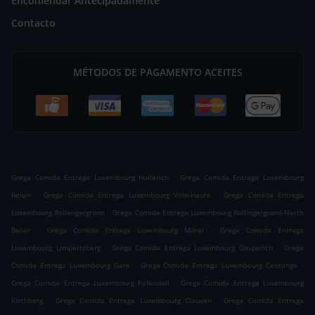
Encomendar Antecipadamente
Contacto
MÉTODOS DE PAGAMENTO ACEITES
.
Grega Comida Entrega Luxembourg Hollerich
Grega Comida Entrega Luxembourg
.
.
Belair
Grega Comida Entrega Luxembourg Ville-Haute
Grega Comida Entrega
.
Luxembourg Rollengergronn
Grega Comida Entrega Luxembourg Rollingergrund-North
.
.
Belair
Grega Comida Entrega Luxembourg Märel
Grega Comida Entrega
.
.
Luxembourg Limpertsberg
Grega Comida Entrega Luxembourg Gasperich
Grega
.
.
Comida Entrega Luxembourg Gare
Grega Comida Entrega Luxembourg Cessange
.
Grega Comida Entrega Luxembourg Pafendall
Grega Comida Entrega Luxembourg
.
.
Kirchberg
Grega Comida Entrega Luxembourg Clausen
Grega Comida Entrega