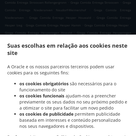
.
.
Comida Entrega Stroossen Rollengergronn
Grega Comida Entrega Stroossen
Grega
.
Comida Entrega Niederanven Neudorf-Weimershof
Grega Comida Entrega
.
.
Niederanven
Grega Comida Entrega Hesper Houwald
Grega Comida Entrega
.
.
.
Hesper Izeg
Grega Comida Entrega Hesper Hamm
Grega Comida Entrega Hesper
.
Grega Comida Entrega Hesperingen Howald
Grega Comida Entrega Hesperingen
.
.
Fentange
Grega Comida Entrega Hesperingen
Grega Comida Entrega Bertrange
Suas escolhas em relação aos cookies neste
.
.
Helfent
Grega Comida Entrega Bertrange
Grega Comida Entrega Leudelange
site
.
.
Cessange
Grega Comida Entrega Leudelange Schlewenhof
Grega Comida Entrega
.
.
Leudelange
Grega Comida Entrega Bartringen Helfent
Grega Comida Entrega
A Oracle e os nossos parceiros terceiros podem usar
.
.
.
Bartringen
Grega Comida Entrega Bridel
Grega Comida Entrega Itzig
Grega
cookies para os seguintes fins:
.
.
Comida Entrega Bartreng Helfent
Grega Comida Entrega Bartreng
Grega Comida
os cookies obrigatórios
são necessários para o
.
.
Entrega Leideleng
Grega Comida Entrega Leudelingen
Grega Comida Entrega
funcionamento do site
.
.
Fentange
Grega Comida Entrega Kockelscheuer
Grega Comida Entrega Kopstal
os cookies funcionais
ajudam-nos a preencher
.
.
previamente os seus dados no seu próximo pedido e
Rollengergronn
Grega Comida Entrega Kopstal Bridel
Grega Comida Entrega
a otimizar o site para facilitar um novo pedido
.
.
.
Kopstal
Grega Comida Entrega Koplescht Briddel
Grega Comida Entrega Koplescht
os cookies de publicidade
permitem publicidade
.
.
Grega Comida Entrega Bereldange
Grega Comida Entrega Walfer
Grega Comida
baseada em interesses e conteúdo personalizado
.
.
Entrega Walferdange Bereldange
Grega Comida Entrega Walferdange Beggen
Grega
nos seus navegadores e dispositivos.
.
.
Comida Entrega Walferdange Dommeldange
Grega Comida Entrega Walferdange