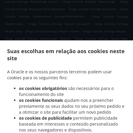
.
.
Comida Entrega Hesperange Hamm
Grega Comida Entrega Hesperange
Grega
.
.
Comida Entrega Stroossen Rollengergronn
Grega Comida Entrega Stroossen
Grega
.
Comida Entrega Niederanven Neudorf-Weimershof
Grega Comida Entrega
.
.
Niederanven
Grega Comida Entrega Hesper Houwald
Grega Comida Entrega
.
.
.
Hesper Izeg
Grega Comida Entrega Hesper Hamm
Grega Comida Entrega Hesper
.
Grega Comida Entrega Hesperingen Howald
Grega Comida Entrega Hesperingen
.
.
Fentange
Grega Comida Entrega Hesperingen
Grega Comida Entrega Bertrange
Suas escolhas em relação aos cookies neste
.
.
Helfent
Grega Comida Entrega Bertrange
Grega Comida Entrega Leudelange
site
.
.
Cessange
Grega Comida Entrega Leudelange Schlewenhof
Grega Comida Entrega
.
.
Leudelange
Grega Comida Entrega Bartringen Helfent
Grega Comida Entrega
A Oracle e os nossos parceiros terceiros podem usar
.
.
.
Bartringen
Grega Comida Entrega Bridel
Grega Comida Entrega Itzig
Grega
cookies para os seguintes fins:
.
.
Comida Entrega Bartreng Helfent
Grega Comida Entrega Bartreng
Grega Comida
os cookies obrigatórios
são necessários para o
.
.
Entrega Leideleng
Grega Comida Entrega Leudelingen
Grega Comida Entrega
funcionamento do site
.
.
Fentange
Grega Comida Entrega Kockelscheuer
Grega Comida Entrega Kopstal
os cookies funcionais
ajudam-nos a preencher
.
.
previamente os seus dados no seu próximo pedido e
Rollengergronn
Grega Comida Entrega Kopstal Bridel
Grega Comida Entrega
a otimizar o site para facilitar um novo pedido
.
.
.
Kopstal
Grega Comida Entrega Koplescht Briddel
Grega Comida Entrega Koplescht
os cookies de publicidade
permitem publicidade
.
.
Grega Comida Entrega Bereldange
Grega Comida Entrega Walfer
Grega Comida
baseada em interesses e conteúdo personalizado
.
.
Entrega Walferdange Bereldange
Grega Comida Entrega Walferdange Beggen
Grega
nos seus navegadores e dispositivos.