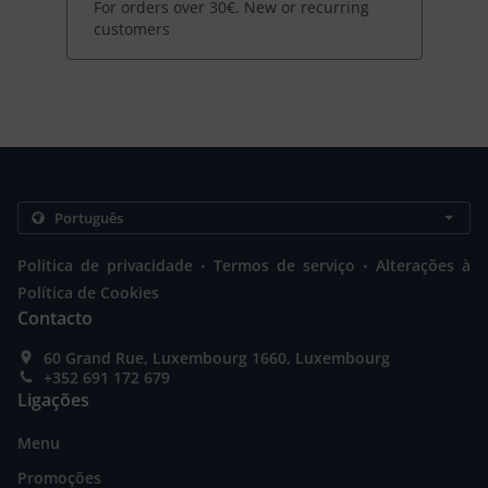
For orders over 30€. New or recurring
customers
.
.
Politica de privacidade
Termos de serviço
Alterações à
Política de Cookies
Contacto
60 Grand Rue, Luxembourg 1660, Luxembourg
+352 691 172 679
Ligações
Menu
Promoções