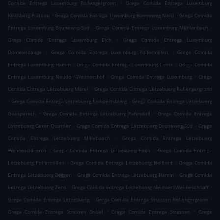
.
Comida Entrega Luxemburg Rollengergronn
Grega Comida Entrega Luxemburg
.
.
Kirchberg-Plateau
Grega Comida Entrega Luxemburg Bonneweg-Nord
Grega Comida
.
.
Entrega Luxemburg Bouneweg-Süd
Grega Comida Entrega Luxemburg Mühlenbach
.
Grega Comida Entrega Luxemburg Eich
Grega Comida Entrega Luxemburg
.
.
Dommeldange
Grega Comida Entrega Luxemburg Polfermillen
Grega Comida
.
.
Entrega Luxemburg Hamm
Grega Comida Entrega Luxemburg Cents
Grega Comida
.
.
Entrega Luxemburg Neudorf-Weimershof
Grega Comida Entrega Luxemburg
Grega
.
Comida Entrega Lëtzebuerg Märel
Grega Comida Entrega Lëtzebuerg Rollengergronn
.
.
Grega Comida Entrega Lëtzebuerg Lampertsbierg
Grega Comida Entrega Lëtzebuerg
.
.
Gaasperech
Grega Comida Entrega Lëtzebuerg Pafendall
Grega Comida Entrega
.
.
Lëtzebuerg Garer Quartier
Grega Comida Entrega Lëtzebuerg Bouneweg-Süd
Grega
.
Comida Entrega Lëtzebuerg Millebaach
Grega Comida Entrega Lëtzebuerg
.
.
Weimeschkierch
Grega Comida Entrega Lëtzebuerg Eech
Grega Comida Entrega
.
.
Lëtzebuerg Polfermillen
Grega Comida Entrega Lëtzebuerg Helftent
Grega Comida
.
.
Entrega Lëtzebuerg Beggen
Grega Comida Entrega Lëtzebuerg Hamm
Grega Comida
.
.
Entrega Lëtzebuerg Zens
Grega Comida Entrega Lëtzebuerg Neiduerf-Weimeschhaff
.
.
Grega Comida Entrega Lëtzebuerg
Grega Comida Entrega Strassen Rollengergronn
.
.
Grega Comida Entrega Strassen Bridel
Grega Comida Entrega Strassen
Grega