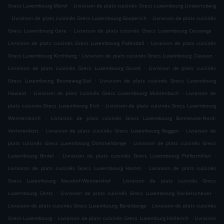
.
Grecs Luxembourg Märel
Livraison de plats cuisinés Grecs Luxembourg Limpertsberg
.
.
Livraison de plats cuisinés Grecs Luxembourg Gasperich
Livraison de plats cuisinés
.
.
Grecs Luxembourg Gare
Livraison de plats cuisinés Grecs Luxembourg Cessange
.
Livraison de plats cuisinés Grecs Luxembourg Pafendall
Livraison de plats cuisinés
.
.
Grecs Luxembourg Kirchberg
Livraison de plats cuisinés Grecs Luxembourg Clausen
.
Livraison de plats cuisinés Grecs Luxembourg Grund
Livraison de plats cuisinés
.
Grecs Luxembourg Bouneweg-Süd
Livraison de plats cuisinés Grecs Luxembourg
.
.
Howald
Livraison de plats cuisinés Grecs Luxembourg Muhlenbach
Livraison de
.
plats cuisinés Grecs Luxembourg Eich
Livraison de plats cuisinés Grecs Luxembourg
.
Weimerskirch
Livraison de plats cuisinés Grecs Luxembourg Bonnevoie-Nord-
.
.
Verlorenkost
Livraison de plats cuisinés Grecs Luxembourg Beggen
Livraison de
.
plats cuisinés Grecs Luxembourg Dommeldange
Livraison de plats cuisinés Grecs
.
.
Luxembourg Bridel
Livraison de plats cuisinés Grecs Luxembourg Polfermillen
.
Livraison de plats cuisinés Grecs Luxembourg Hamm
Livraison de plats cuisinés
.
Grecs Luxembourg Neudorf-Weimershof
Livraison de plats cuisinés Grecs
.
.
Luxembourg Cents
Livraison de plats cuisinés Grecs Luxembourg Kockelscheuer
.
Livraison de plats cuisinés Grecs Luxembourg Bereldange
Livraison de plats cuisinés
.
.
Grecs Luxembourg
Livraison de plats cuisinés Grecs Luxemburg Hollerich
Livraison