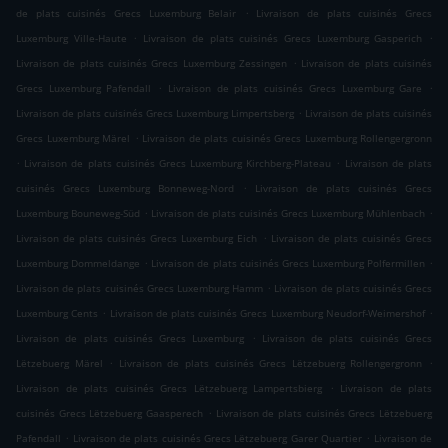
.
de plats cuisinés Grecs Luxemburg Belair
Livraison de plats cuisinés Grecs
.
.
Luxemburg Ville-Haute
Livraison de plats cuisinés Grecs Luxemburg Gasperich
.
Livraison de plats cuisinés Grecs Luxemburg Zessingen
Livraison de plats cuisinés
.
.
Grecs Luxemburg Pafendall
Livraison de plats cuisinés Grecs Luxemburg Gare
.
Livraison de plats cuisinés Grecs Luxemburg Limpertsberg
Livraison de plats cuisinés
.
Grecs Luxemburg Märel
Livraison de plats cuisinés Grecs Luxemburg Rollengergronn
.
.
Livraison de plats cuisinés Grecs Luxemburg Kirchberg-Plateau
Livraison de plats
.
cuisinés Grecs Luxemburg Bonneweg-Nord
Livraison de plats cuisinés Grecs
.
.
Luxemburg Bouneweg-Süd
Livraison de plats cuisinés Grecs Luxemburg Mühlenbach
.
Livraison de plats cuisinés Grecs Luxemburg Eich
Livraison de plats cuisinés Grecs
.
.
Luxemburg Dommeldange
Livraison de plats cuisinés Grecs Luxemburg Polfermillen
.
Livraison de plats cuisinés Grecs Luxemburg Hamm
Livraison de plats cuisinés Grecs
.
.
Luxemburg Cents
Livraison de plats cuisinés Grecs Luxemburg Neudorf-Weimershof
.
Livraison de plats cuisinés Grecs Luxemburg
Livraison de plats cuisinés Grecs
.
.
Lëtzebuerg Märel
Livraison de plats cuisinés Grecs Lëtzebuerg Rollengergronn
.
Livraison de plats cuisinés Grecs Lëtzebuerg Lampertsbierg
Livraison de plats
.
cuisinés Grecs Lëtzebuerg Gaasperech
Livraison de plats cuisinés Grecs Lëtzebuerg
.
.
Pafendall
Livraison de plats cuisinés Grecs Lëtzebuerg Garer Quartier
Livraison de