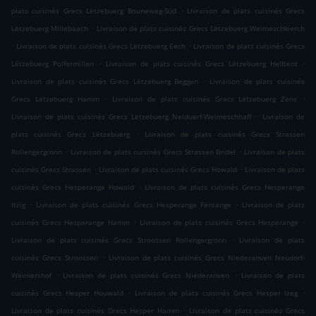
.
plats cuisinés Grecs Lëtzebuerg Bouneweg-Süd
Livraison de plats cuisinés Grecs
.
Lëtzebuerg Millebaach
Livraison de plats cuisinés Grecs Lëtzebuerg Weimeschkierch
.
.
Livraison de plats cuisinés Grecs Lëtzebuerg Eech
Livraison de plats cuisinés Grecs
.
.
Lëtzebuerg Polfermillen
Livraison de plats cuisinés Grecs Lëtzebuerg Helftent
.
Livraison de plats cuisinés Grecs Lëtzebuerg Beggen
Livraison de plats cuisinés
.
.
Grecs Lëtzebuerg Hamm
Livraison de plats cuisinés Grecs Lëtzebuerg Zens
.
Livraison de plats cuisinés Grecs Lëtzebuerg Neiduerf-Weimeschhaff
Livraison de
.
plats cuisinés Grecs Lëtzebuerg
Livraison de plats cuisinés Grecs Strassen
.
.
Rollengergronn
Livraison de plats cuisinés Grecs Strassen Bridel
Livraison de plats
.
.
cuisinés Grecs Strassen
Livraison de plats cuisinés Grecs Howald
Livraison de plats
.
cuisinés Grecs Hesperange Howald
Livraison de plats cuisinés Grecs Hesperange
.
.
Itzig
Livraison de plats cuisinés Grecs Hesperange Fentange
Livraison de plats
.
.
cuisinés Grecs Hesperange Hamm
Livraison de plats cuisinés Grecs Hesperange
.
Livraison de plats cuisinés Grecs Stroossen Rollengergronn
Livraison de plats
.
cuisinés Grecs Stroossen
Livraison de plats cuisinés Grecs Niederanven Neudorf-
.
.
Weimershof
Livraison de plats cuisinés Grecs Niederanven
Livraison de plats
.
.
cuisinés Grecs Hesper Houwald
Livraison de plats cuisinés Grecs Hesper Izeg
.
Livraison de plats cuisinés Grecs Hesper Hamm
Livraison de plats cuisinés Grecs