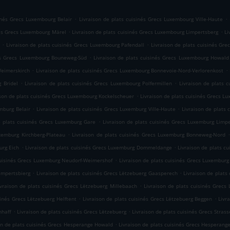
.
.
sinés Grecs Luxembourg Belair
Livraison de plats cuisinés Grecs Luxembourg Ville-Haute
.
.
nés Grecs Luxembourg Märel
Livraison de plats cuisinés Grecs Luxembourg Limpertsberg
Li
.
.
Livraison de plats cuisinés Grecs Luxembourg Pafendall
Livraison de plats cuisinés Gr
.
nés Grecs Luxembourg Bouneweg-Süd
Livraison de plats cuisinés Grecs Luxembourg Howald
.
.
Weimerskirch
Livraison de plats cuisinés Grecs Luxembourg Bonnevoie-Nord-Verlorenkost
.
.
 Bridel
Livraison de plats cuisinés Grecs Luxembourg Polfermillen
Livraison de plats
.
ison de plats cuisinés Grecs Luxembourg Kockelscheuer
Livraison de plats cuisinés Grecs L
.
.
mburg Belair
Livraison de plats cuisinés Grecs Luxemburg Ville-Haute
Livraison de plats
.
e plats cuisinés Grecs Luxemburg Gare
Livraison de plats cuisinés Grecs Luxemburg Limp
.
uxemburg Kirchberg-Plateau
Livraison de plats cuisinés Grecs Luxemburg Bonneweg-Nord
.
.
urg Eich
Livraison de plats cuisinés Grecs Luxemburg Dommeldange
Livraison de plats c
.
cuisinés Grecs Luxemburg Neudorf-Weimershof
Livraison de plats cuisinés Grecs Luxemburg
.
.
ampertsbierg
Livraison de plats cuisinés Grecs Lëtzebuerg Gaasperech
Livraison de plats
.
ivraison de plats cuisinés Grecs Lëtzebuerg Millebaach
Livraison de plats cuisinés Grecs
.
.
sinés Grecs Lëtzebuerg Helftent
Livraison de plats cuisinés Grecs Lëtzebuerg Beggen
Livr
.
.
hhaff
Livraison de plats cuisinés Grecs Lëtzebuerg
Livraison de plats cuisinés Grecs Stras
.
on de plats cuisinés Grecs Hesperange Howald
Livraison de plats cuisinés Grecs Hesperange