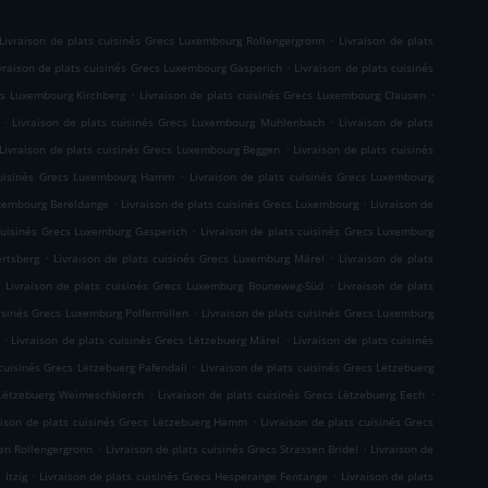
.
Livraison de plats cuisinés Grecs Luxembourg Rollengergronn
Livraison de plats
.
vraison de plats cuisinés Grecs Luxembourg Gasperich
Livraison de plats cuisinés
.
.
ecs Luxembourg Kirchberg
Livraison de plats cuisinés Grecs Luxembourg Clausen
.
.
Livraison de plats cuisinés Grecs Luxembourg Muhlenbach
Livraison de plats
.
Livraison de plats cuisinés Grecs Luxembourg Beggen
Livraison de plats cuisinés
.
 cuisinés Grecs Luxembourg Hamm
Livraison de plats cuisinés Grecs Luxembourg
.
.
uxembourg Bereldange
Livraison de plats cuisinés Grecs Luxembourg
Livraison de
.
 cuisinés Grecs Luxemburg Gasperich
Livraison de plats cuisinés Grecs Luxemburg
.
.
ertsberg
Livraison de plats cuisinés Grecs Luxemburg Märel
Livraison de plats
.
.
Livraison de plats cuisinés Grecs Luxemburg Bouneweg-Süd
Livraison de plats
.
uisinés Grecs Luxemburg Polfermillen
Livraison de plats cuisinés Grecs Luxemburg
.
.
Livraison de plats cuisinés Grecs Lëtzebuerg Märel
Livraison de plats cuisinés
.
 cuisinés Grecs Lëtzebuerg Pafendall
Livraison de plats cuisinés Grecs Lëtzebuerg
.
.
 Lëtzebuerg Weimeschkierch
Livraison de plats cuisinés Grecs Lëtzebuerg Eech
.
aison de plats cuisinés Grecs Lëtzebuerg Hamm
Livraison de plats cuisinés Grecs
.
.
sen Rollengergronn
Livraison de plats cuisinés Grecs Strassen Bridel
Livraison de
.
.
 Itzig
Livraison de plats cuisinés Grecs Hesperange Fentange
Livraison de plats