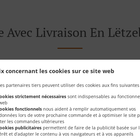
Avec Livraison En Lëtze
ix concernant les cookies sur ce site web
és près de Lëtzebuerg Eech et sommes ravis de prendre vo
tre menu interactif en ligne et de passer votre commande lo
es partenaires tiers peuvent utiliser des cookies aux fins suivantes 
 pour confirmer votre commande et vous donner l'heure à l
cookies strictement nécessaires
sont indispensables au fonctionn
 web
cookies fonctionnels
nous aident à remplir automatiquement vos
données lors de votre prochaine commande et à optimiser le site 
liter les commandes ultérieures
Offres Spéciales
cookies publicitaires
permettent de faire de la publicité basée sur 
térêt et d’adapter le contenu à vos navigateurs et à vos appareils