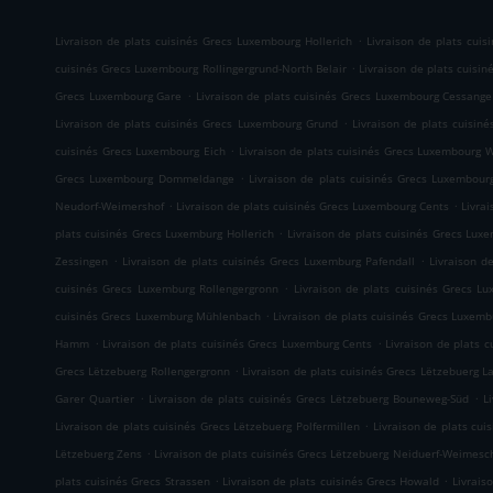
.
Livraison de plats cuisinés Grecs Luxembourg Hollerich
Livraison de plats cui
.
cuisinés Grecs Luxembourg Rollingergrund-North Belair
Livraison de plats cuisi
.
Grecs Luxembourg Gare
Livraison de plats cuisinés Grecs Luxembourg Cessange
.
Livraison de plats cuisinés Grecs Luxembourg Grund
Livraison de plats cuisi
.
cuisinés Grecs Luxembourg Eich
Livraison de plats cuisinés Grecs Luxembourg 
.
Grecs Luxembourg Dommeldange
Livraison de plats cuisinés Grecs Luxembourg
.
.
Neudorf-Weimershof
Livraison de plats cuisinés Grecs Luxembourg Cents
Livra
.
plats cuisinés Grecs Luxemburg Hollerich
Livraison de plats cuisinés Grecs Luxe
.
.
Zessingen
Livraison de plats cuisinés Grecs Luxemburg Pafendall
Livraison d
.
cuisinés Grecs Luxemburg Rollengergronn
Livraison de plats cuisinés Grecs L
.
cuisinés Grecs Luxemburg Mühlenbach
Livraison de plats cuisinés Grecs Luxemb
.
.
Hamm
Livraison de plats cuisinés Grecs Luxemburg Cents
Livraison de plats 
.
Grecs Lëtzebuerg Rollengergronn
Livraison de plats cuisinés Grecs Lëtzebuerg L
.
.
Garer Quartier
Livraison de plats cuisinés Grecs Lëtzebuerg Bouneweg-Süd
L
.
Livraison de plats cuisinés Grecs Lëtzebuerg Polfermillen
Livraison de plats cui
.
Lëtzebuerg Zens
Livraison de plats cuisinés Grecs Lëtzebuerg Neiduerf-Weimesc
.
.
plats cuisinés Grecs Strassen
Livraison de plats cuisinés Grecs Howald
Livrais