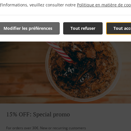
d’informations, veuillez consulter notre
Politique en matière de coo
Modifier les préférences
Tout refuser
Tout acc
15% OFF: Special promo
For orders over 30€. New or recurring customers