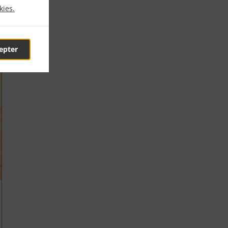
kies.
epter