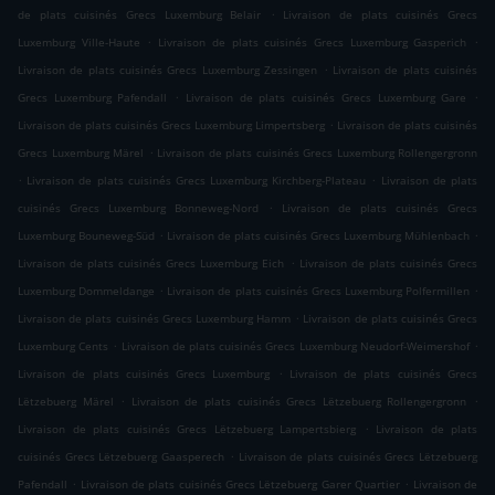
.
de plats cuisinés Grecs Luxemburg Belair
Livraison de plats cuisinés Grecs
.
.
Luxemburg Ville-Haute
Livraison de plats cuisinés Grecs Luxemburg Gasperich
.
Livraison de plats cuisinés Grecs Luxemburg Zessingen
Livraison de plats cuisinés
.
.
Grecs Luxemburg Pafendall
Livraison de plats cuisinés Grecs Luxemburg Gare
.
Livraison de plats cuisinés Grecs Luxemburg Limpertsberg
Livraison de plats cuisinés
.
Grecs Luxemburg Märel
Livraison de plats cuisinés Grecs Luxemburg Rollengergronn
.
.
Livraison de plats cuisinés Grecs Luxemburg Kirchberg-Plateau
Livraison de plats
.
cuisinés Grecs Luxemburg Bonneweg-Nord
Livraison de plats cuisinés Grecs
.
.
Luxemburg Bouneweg-Süd
Livraison de plats cuisinés Grecs Luxemburg Mühlenbach
.
Livraison de plats cuisinés Grecs Luxemburg Eich
Livraison de plats cuisinés Grecs
.
.
Luxemburg Dommeldange
Livraison de plats cuisinés Grecs Luxemburg Polfermillen
.
Livraison de plats cuisinés Grecs Luxemburg Hamm
Livraison de plats cuisinés Grecs
.
.
Luxemburg Cents
Livraison de plats cuisinés Grecs Luxemburg Neudorf-Weimershof
.
Livraison de plats cuisinés Grecs Luxemburg
Livraison de plats cuisinés Grecs
.
.
Lëtzebuerg Märel
Livraison de plats cuisinés Grecs Lëtzebuerg Rollengergronn
.
Livraison de plats cuisinés Grecs Lëtzebuerg Lampertsbierg
Livraison de plats
.
cuisinés Grecs Lëtzebuerg Gaasperech
Livraison de plats cuisinés Grecs Lëtzebuerg
.
.
Pafendall
Livraison de plats cuisinés Grecs Lëtzebuerg Garer Quartier
Livraison de