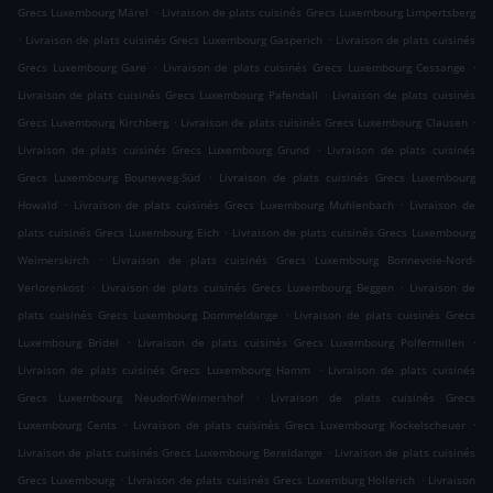
.
Grecs Luxembourg Märel
Livraison de plats cuisinés Grecs Luxembourg Limpertsberg
.
.
Livraison de plats cuisinés Grecs Luxembourg Gasperich
Livraison de plats cuisinés
.
.
Grecs Luxembourg Gare
Livraison de plats cuisinés Grecs Luxembourg Cessange
.
Livraison de plats cuisinés Grecs Luxembourg Pafendall
Livraison de plats cuisinés
.
.
Grecs Luxembourg Kirchberg
Livraison de plats cuisinés Grecs Luxembourg Clausen
.
Livraison de plats cuisinés Grecs Luxembourg Grund
Livraison de plats cuisinés
.
Grecs Luxembourg Bouneweg-Süd
Livraison de plats cuisinés Grecs Luxembourg
.
.
Howald
Livraison de plats cuisinés Grecs Luxembourg Muhlenbach
Livraison de
.
plats cuisinés Grecs Luxembourg Eich
Livraison de plats cuisinés Grecs Luxembourg
.
Weimerskirch
Livraison de plats cuisinés Grecs Luxembourg Bonnevoie-Nord-
.
.
Verlorenkost
Livraison de plats cuisinés Grecs Luxembourg Beggen
Livraison de
.
plats cuisinés Grecs Luxembourg Dommeldange
Livraison de plats cuisinés Grecs
.
.
Luxembourg Bridel
Livraison de plats cuisinés Grecs Luxembourg Polfermillen
.
Livraison de plats cuisinés Grecs Luxembourg Hamm
Livraison de plats cuisinés
.
Grecs Luxembourg Neudorf-Weimershof
Livraison de plats cuisinés Grecs
.
.
Luxembourg Cents
Livraison de plats cuisinés Grecs Luxembourg Kockelscheuer
.
Livraison de plats cuisinés Grecs Luxembourg Bereldange
Livraison de plats cuisinés
.
.
Grecs Luxembourg
Livraison de plats cuisinés Grecs Luxemburg Hollerich
Livraison