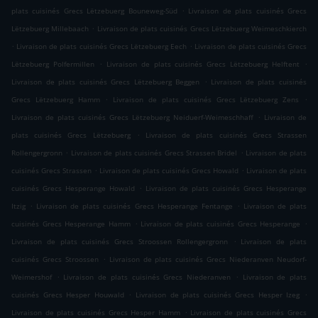
.
plats cuisinés Grecs Lëtzebuerg Bouneweg-Süd
Livraison de plats cuisinés Grecs
.
Lëtzebuerg Millebaach
Livraison de plats cuisinés Grecs Lëtzebuerg Weimeschkierch
.
.
Livraison de plats cuisinés Grecs Lëtzebuerg Eech
Livraison de plats cuisinés Grecs
.
.
Lëtzebuerg Polfermillen
Livraison de plats cuisinés Grecs Lëtzebuerg Helftent
.
Livraison de plats cuisinés Grecs Lëtzebuerg Beggen
Livraison de plats cuisinés
.
.
Grecs Lëtzebuerg Hamm
Livraison de plats cuisinés Grecs Lëtzebuerg Zens
.
Livraison de plats cuisinés Grecs Lëtzebuerg Neiduerf-Weimeschhaff
Livraison de
.
plats cuisinés Grecs Lëtzebuerg
Livraison de plats cuisinés Grecs Strassen
.
.
Rollengergronn
Livraison de plats cuisinés Grecs Strassen Bridel
Livraison de plats
.
.
cuisinés Grecs Strassen
Livraison de plats cuisinés Grecs Howald
Livraison de plats
.
cuisinés Grecs Hesperange Howald
Livraison de plats cuisinés Grecs Hesperange
.
.
Itzig
Livraison de plats cuisinés Grecs Hesperange Fentange
Livraison de plats
.
.
cuisinés Grecs Hesperange Hamm
Livraison de plats cuisinés Grecs Hesperange
.
Livraison de plats cuisinés Grecs Stroossen Rollengergronn
Livraison de plats
.
cuisinés Grecs Stroossen
Livraison de plats cuisinés Grecs Niederanven Neudorf-
.
.
Weimershof
Livraison de plats cuisinés Grecs Niederanven
Livraison de plats
.
.
cuisinés Grecs Hesper Houwald
Livraison de plats cuisinés Grecs Hesper Izeg
.
Livraison de plats cuisinés Grecs Hesper Hamm
Livraison de plats cuisinés Grecs