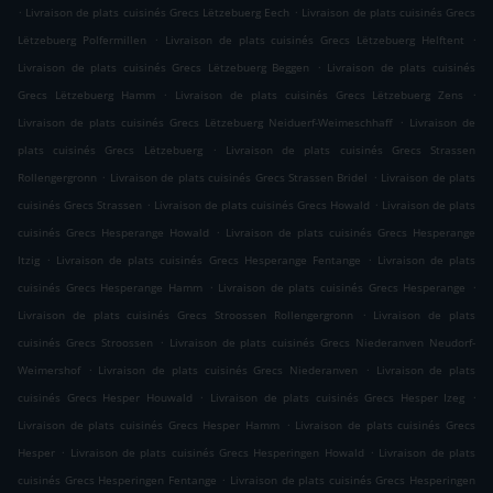
.
.
Livraison de plats cuisinés Grecs Lëtzebuerg Eech
Livraison de plats cuisinés Grecs
.
.
Lëtzebuerg Polfermillen
Livraison de plats cuisinés Grecs Lëtzebuerg Helftent
.
Livraison de plats cuisinés Grecs Lëtzebuerg Beggen
Livraison de plats cuisinés
.
.
Grecs Lëtzebuerg Hamm
Livraison de plats cuisinés Grecs Lëtzebuerg Zens
.
Livraison de plats cuisinés Grecs Lëtzebuerg Neiduerf-Weimeschhaff
Livraison de
.
plats cuisinés Grecs Lëtzebuerg
Livraison de plats cuisinés Grecs Strassen
.
.
Rollengergronn
Livraison de plats cuisinés Grecs Strassen Bridel
Livraison de plats
.
.
cuisinés Grecs Strassen
Livraison de plats cuisinés Grecs Howald
Livraison de plats
.
cuisinés Grecs Hesperange Howald
Livraison de plats cuisinés Grecs Hesperange
.
.
Itzig
Livraison de plats cuisinés Grecs Hesperange Fentange
Livraison de plats
.
.
cuisinés Grecs Hesperange Hamm
Livraison de plats cuisinés Grecs Hesperange
.
Livraison de plats cuisinés Grecs Stroossen Rollengergronn
Livraison de plats
.
cuisinés Grecs Stroossen
Livraison de plats cuisinés Grecs Niederanven Neudorf-
.
.
Weimershof
Livraison de plats cuisinés Grecs Niederanven
Livraison de plats
.
.
cuisinés Grecs Hesper Houwald
Livraison de plats cuisinés Grecs Hesper Izeg
.
Livraison de plats cuisinés Grecs Hesper Hamm
Livraison de plats cuisinés Grecs
.
.
Hesper
Livraison de plats cuisinés Grecs Hesperingen Howald
Livraison de plats
.
cuisinés Grecs Hesperingen Fentange
Livraison de plats cuisinés Grecs Hesperingen