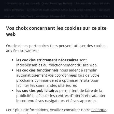
.
.
Livraison de plats cuisinés Grecs Bertrange Helfent
Livraison de plats cuisinés
.
.
Grecs Bertrange
Livraison de plats cuisinés Grecs Leudelange Cessange
Livraison
.
de plats cuisinés Grecs Leudelange Schlewenhof
Livraison de plats cuisinés Grecs
.
.
Leudelange
Livraison de plats cuisinés Grecs Bartringen Helfent
Livraison de plats
Vos choix concernant les cookies sur ce site
.
.
cuisinés Grecs Bartringen
Livraison de plats cuisinés Grecs Bridel
Livraison de
web
.
.
plats cuisinés Grecs Itzig
Livraison de plats cuisinés Grecs Bartreng Helfent
.
Livraison de plats cuisinés Grecs Bartreng
Livraison de plats cuisinés Grecs
Oracle et ses partenaires tiers peuvent utiliser des cookies
.
.
Leideleng
Livraison de plats cuisinés Grecs Leudelingen
Livraison de plats cuisinés
aux fins suivantes :
.
.
Grecs Fentange
Livraison de plats cuisinés Grecs Kockelscheuer
Livraison de plats
les cookies strictement nécessaires
sont
.
cuisinés Grecs Kopstal Rollengergronn
Livraison de plats cuisinés Grecs Kopstal
indispensables au fonctionnement du site web
.
.
Bridel
Livraison de plats cuisinés Grecs Kopstal
Livraison de plats cuisinés Grecs
les cookies fonctionnels
nous aident à remplir
.
.
Koplescht Briddel
Livraison de plats cuisinés Grecs Koplescht
Livraison de plats
automatiquement vos coordonnées lors de votre
.
.
prochaine commande et à optimiser le site pour
cuisinés Grecs Bereldange
Livraison de plats cuisinés Grecs Walfer
Livraison de
faciliter les commandes ultérieures
.
plats cuisinés Grecs Walferdange Bereldange
Livraison de plats cuisinés Grecs
les cookies publicitaires
permettent de faire de la
.
.
Walferdange Beggen
Livraison de plats cuisinés Grecs Walferdange Dommeldange
publicité basée sur les centres d’intérêt et d’adapter
.
Livraison de plats cuisinés Grecs Walferdange
Livraison de plats cuisinés Grecs
le contenu à vos navigateurs et à vos appareils
.
.
Steinsel
Livraison de plats cuisinés Grecs L Bereldange
Livraison de plats cuisinés
Pour plus d’informations, veuillez consulter notre
Politique
.
.
Grecs L
Livraison de plats cuisinés Grecs Nidderaanwen Neiduerf-Weimeschhaff