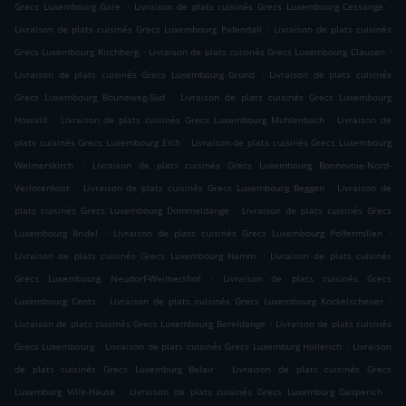
.
.
Grecs Luxembourg Gare
Livraison de plats cuisinés Grecs Luxembourg Cessange
.
Livraison de plats cuisinés Grecs Luxembourg Pafendall
Livraison de plats cuisinés
.
.
Grecs Luxembourg Kirchberg
Livraison de plats cuisinés Grecs Luxembourg Clausen
.
Livraison de plats cuisinés Grecs Luxembourg Grund
Livraison de plats cuisinés
.
Grecs Luxembourg Bouneweg-Süd
Livraison de plats cuisinés Grecs Luxembourg
.
.
Howald
Livraison de plats cuisinés Grecs Luxembourg Muhlenbach
Livraison de
.
plats cuisinés Grecs Luxembourg Eich
Livraison de plats cuisinés Grecs Luxembourg
.
Weimerskirch
Livraison de plats cuisinés Grecs Luxembourg Bonnevoie-Nord-
.
.
Verlorenkost
Livraison de plats cuisinés Grecs Luxembourg Beggen
Livraison de
.
plats cuisinés Grecs Luxembourg Dommeldange
Livraison de plats cuisinés Grecs
.
.
Luxembourg Bridel
Livraison de plats cuisinés Grecs Luxembourg Polfermillen
.
Livraison de plats cuisinés Grecs Luxembourg Hamm
Livraison de plats cuisinés
.
Grecs Luxembourg Neudorf-Weimershof
Livraison de plats cuisinés Grecs
.
.
Luxembourg Cents
Livraison de plats cuisinés Grecs Luxembourg Kockelscheuer
.
Livraison de plats cuisinés Grecs Luxembourg Bereldange
Livraison de plats cuisinés
.
.
Grecs Luxembourg
Livraison de plats cuisinés Grecs Luxemburg Hollerich
Livraison
.
de plats cuisinés Grecs Luxemburg Belair
Livraison de plats cuisinés Grecs
.
.
Luxemburg Ville-Haute
Livraison de plats cuisinés Grecs Luxemburg Gasperich