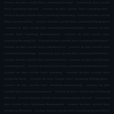
.
Livraison de plats cuisinés Grecs Luxemburg Zessingen
Livraison de plats cuisinés
.
.
Grecs Luxemburg Pafendall
Livraison de plats cuisinés Grecs Luxemburg Gare
.
Livraison de plats cuisinés Grecs Luxemburg Limpertsberg
Livraison de plats cuisinés
.
Grecs Luxemburg Märel
Livraison de plats cuisinés Grecs Luxemburg Rollengergronn
.
.
Livraison de plats cuisinés Grecs Luxemburg Kirchberg-Plateau
Livraison de plats
.
cuisinés Grecs Luxemburg Bonneweg-Nord
Livraison de plats cuisinés Grecs
.
.
Luxemburg Bouneweg-Süd
Livraison de plats cuisinés Grecs Luxemburg Mühlenbach
.
Livraison de plats cuisinés Grecs Luxemburg Eich
Livraison de plats cuisinés Grecs
.
.
Luxemburg Dommeldange
Livraison de plats cuisinés Grecs Luxemburg Polfermillen
.
Livraison de plats cuisinés Grecs Luxemburg Hamm
Livraison de plats cuisinés Grecs
.
.
Luxemburg Cents
Livraison de plats cuisinés Grecs Luxemburg Neudorf-Weimershof
.
Livraison de plats cuisinés Grecs Luxemburg
Livraison de plats cuisinés Grecs
.
.
Lëtzebuerg Märel
Livraison de plats cuisinés Grecs Lëtzebuerg Rollengergronn
.
Livraison de plats cuisinés Grecs Lëtzebuerg Lampertsbierg
Livraison de plats
.
cuisinés Grecs Lëtzebuerg Gaasperech
Livraison de plats cuisinés Grecs Lëtzebuerg
.
.
Pafendall
Livraison de plats cuisinés Grecs Lëtzebuerg Garer Quartier
Livraison de
.
plats cuisinés Grecs Lëtzebuerg Bouneweg-Süd
Livraison de plats cuisinés Grecs
.
Lëtzebuerg Millebaach
Livraison de plats cuisinés Grecs Lëtzebuerg Weimeschkierch