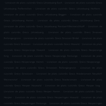
.
.
Livraison de plats cuisinés Grecs Lëtzebuerg Eech
Livraison de plats cuisinés Grecs
.
.
Lëtzebuerg Polfermillen
Livraison de plats cuisinés Grecs Lëtzebuerg Helftent
.
Livraison de plats cuisinés Grecs Lëtzebuerg Beggen
Livraison de plats cuisinés
.
.
Grecs Lëtzebuerg Hamm
Livraison de plats cuisinés Grecs Lëtzebuerg Zens
.
Livraison de plats cuisinés Grecs Lëtzebuerg Neiduerf-Weimeschhaff
Livraison de
.
plats cuisinés Grecs Lëtzebuerg
Livraison de plats cuisinés Grecs Strassen
.
.
Rollengergronn
Livraison de plats cuisinés Grecs Strassen Bridel
Livraison de plats
.
.
cuisinés Grecs Strassen
Livraison de plats cuisinés Grecs Howald
Livraison de plats
.
cuisinés Grecs Hesperange Howald
Livraison de plats cuisinés Grecs Hesperange
.
.
Itzig
Livraison de plats cuisinés Grecs Hesperange Fentange
Livraison de plats
.
.
cuisinés Grecs Hesperange Hamm
Livraison de plats cuisinés Grecs Hesperange
.
Livraison de plats cuisinés Grecs Stroossen Rollengergronn
Livraison de plats
.
cuisinés Grecs Stroossen
Livraison de plats cuisinés Grecs Niederanven Neudorf-
.
.
Weimershof
Livraison de plats cuisinés Grecs Niederanven
Livraison de plats
.
.
cuisinés Grecs Hesper Houwald
Livraison de plats cuisinés Grecs Hesper Izeg
.
Livraison de plats cuisinés Grecs Hesper Hamm
Livraison de plats cuisinés Grecs
.
.
Hesper
Livraison de plats cuisinés Grecs Hesperingen Howald
Livraison de plats
.
cuisinés Grecs Hesperingen Fentange
Livraison de plats cuisinés Grecs Hesperingen