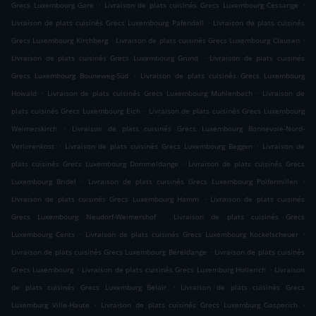
.
.
Grecs Luxembourg Gare
Livraison de plats cuisinés Grecs Luxembourg Cessange
.
Livraison de plats cuisinés Grecs Luxembourg Pafendall
Livraison de plats cuisinés
.
.
Grecs Luxembourg Kirchberg
Livraison de plats cuisinés Grecs Luxembourg Clausen
.
Livraison de plats cuisinés Grecs Luxembourg Grund
Livraison de plats cuisinés
.
Grecs Luxembourg Bouneweg-Süd
Livraison de plats cuisinés Grecs Luxembourg
.
.
Howald
Livraison de plats cuisinés Grecs Luxembourg Muhlenbach
Livraison de
.
plats cuisinés Grecs Luxembourg Eich
Livraison de plats cuisinés Grecs Luxembourg
.
Weimerskirch
Livraison de plats cuisinés Grecs Luxembourg Bonnevoie-Nord-
.
.
Verlorenkost
Livraison de plats cuisinés Grecs Luxembourg Beggen
Livraison de
.
plats cuisinés Grecs Luxembourg Dommeldange
Livraison de plats cuisinés Grecs
.
.
Luxembourg Bridel
Livraison de plats cuisinés Grecs Luxembourg Polfermillen
.
Livraison de plats cuisinés Grecs Luxembourg Hamm
Livraison de plats cuisinés
.
Grecs Luxembourg Neudorf-Weimershof
Livraison de plats cuisinés Grecs
.
.
Luxembourg Cents
Livraison de plats cuisinés Grecs Luxembourg Kockelscheuer
.
Livraison de plats cuisinés Grecs Luxembourg Bereldange
Livraison de plats cuisinés
.
.
Grecs Luxembourg
Livraison de plats cuisinés Grecs Luxemburg Hollerich
Livraison
.
de plats cuisinés Grecs Luxemburg Belair
Livraison de plats cuisinés Grecs
.
.
Luxemburg Ville-Haute
Livraison de plats cuisinés Grecs Luxemburg Gasperich