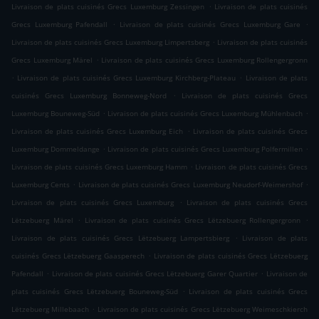
.
Livraison de plats cuisinés Grecs Luxemburg Zessingen
Livraison de plats cuisinés
.
.
Grecs Luxemburg Pafendall
Livraison de plats cuisinés Grecs Luxemburg Gare
.
Livraison de plats cuisinés Grecs Luxemburg Limpertsberg
Livraison de plats cuisinés
.
Grecs Luxemburg Märel
Livraison de plats cuisinés Grecs Luxemburg Rollengergronn
.
.
Livraison de plats cuisinés Grecs Luxemburg Kirchberg-Plateau
Livraison de plats
.
cuisinés Grecs Luxemburg Bonneweg-Nord
Livraison de plats cuisinés Grecs
.
.
Luxemburg Bouneweg-Süd
Livraison de plats cuisinés Grecs Luxemburg Mühlenbach
.
Livraison de plats cuisinés Grecs Luxemburg Eich
Livraison de plats cuisinés Grecs
.
.
Luxemburg Dommeldange
Livraison de plats cuisinés Grecs Luxemburg Polfermillen
.
Livraison de plats cuisinés Grecs Luxemburg Hamm
Livraison de plats cuisinés Grecs
.
.
Luxemburg Cents
Livraison de plats cuisinés Grecs Luxemburg Neudorf-Weimershof
.
Livraison de plats cuisinés Grecs Luxemburg
Livraison de plats cuisinés Grecs
.
.
Lëtzebuerg Märel
Livraison de plats cuisinés Grecs Lëtzebuerg Rollengergronn
.
Livraison de plats cuisinés Grecs Lëtzebuerg Lampertsbierg
Livraison de plats
.
cuisinés Grecs Lëtzebuerg Gaasperech
Livraison de plats cuisinés Grecs Lëtzebuerg
.
.
Pafendall
Livraison de plats cuisinés Grecs Lëtzebuerg Garer Quartier
Livraison de
.
plats cuisinés Grecs Lëtzebuerg Bouneweg-Süd
Livraison de plats cuisinés Grecs
.
Lëtzebuerg Millebaach
Livraison de plats cuisinés Grecs Lëtzebuerg Weimeschkierch