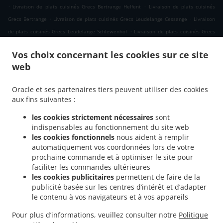
.
.
Livraison de plats cuisinés Grecs Bertrange Helfent
Livraison de plats cuisinés
.
.
Grecs Bertrange
Livraison de plats cuisinés Grecs Leudelange Cessange
Livraison
.
de plats cuisinés Grecs Leudelange Schlewenhof
Livraison de plats cuisinés Grecs
.
.
Leudelange
Livraison de plats cuisinés Grecs Bartringen Helfent
Livraison de plats
Vos choix concernant les cookies sur ce site
.
.
cuisinés Grecs Bartringen
Livraison de plats cuisinés Grecs Bridel
Livraison de
web
.
.
plats cuisinés Grecs Itzig
Livraison de plats cuisinés Grecs Bartreng Helfent
.
Livraison de plats cuisinés Grecs Bartreng
Livraison de plats cuisinés Grecs
Oracle et ses partenaires tiers peuvent utiliser des cookies
.
.
Leideleng
Livraison de plats cuisinés Grecs Leudelingen
Livraison de plats cuisinés
aux fins suivantes :
.
.
Grecs Fentange
Livraison de plats cuisinés Grecs Kockelscheuer
Livraison de plats
les cookies strictement nécessaires
sont
.
cuisinés Grecs Kopstal Rollengergronn
Livraison de plats cuisinés Grecs Kopstal
indispensables au fonctionnement du site web
.
.
Bridel
Livraison de plats cuisinés Grecs Kopstal
Livraison de plats cuisinés Grecs
les cookies fonctionnels
nous aident à remplir
.
.
Koplescht Briddel
Livraison de plats cuisinés Grecs Koplescht
Livraison de plats
automatiquement vos coordonnées lors de votre
.
.
prochaine commande et à optimiser le site pour
cuisinés Grecs Bereldange
Livraison de plats cuisinés Grecs Walfer
Livraison de
faciliter les commandes ultérieures
.
plats cuisinés Grecs Walferdange Bereldange
Livraison de plats cuisinés Grecs
les cookies publicitaires
permettent de faire de la
.
.
Walferdange Beggen
Livraison de plats cuisinés Grecs Walferdange Dommeldange
publicité basée sur les centres d’intérêt et d’adapter
.
Livraison de plats cuisinés Grecs Walferdange
Livraison de plats cuisinés Grecs
le contenu à vos navigateurs et à vos appareils
.
.
Steinsel
Livraison de plats cuisinés Grecs L Bereldange
Livraison de plats cuisinés
Pour plus d’informations, veuillez consulter notre
Politique
.
.
Grecs L
Livraison de plats cuisinés Grecs Nidderaanwen Neiduerf-Weimeschhaff