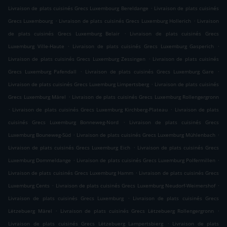
.
Livraison de plats cuisinés Grecs Luxembourg Bereldange
Livraison de plats cuisinés
.
.
Grecs Luxembourg
Livraison de plats cuisinés Grecs Luxemburg Hollerich
Livraison
.
de plats cuisinés Grecs Luxemburg Belair
Livraison de plats cuisinés Grecs
.
.
Luxemburg Ville-Haute
Livraison de plats cuisinés Grecs Luxemburg Gasperich
.
Livraison de plats cuisinés Grecs Luxemburg Zessingen
Livraison de plats cuisinés
.
.
Grecs Luxemburg Pafendall
Livraison de plats cuisinés Grecs Luxemburg Gare
.
Livraison de plats cuisinés Grecs Luxemburg Limpertsberg
Livraison de plats cuisinés
.
Grecs Luxemburg Märel
Livraison de plats cuisinés Grecs Luxemburg Rollengergronn
.
.
Livraison de plats cuisinés Grecs Luxemburg Kirchberg-Plateau
Livraison de plats
.
cuisinés Grecs Luxemburg Bonneweg-Nord
Livraison de plats cuisinés Grecs
.
.
Luxemburg Bouneweg-Süd
Livraison de plats cuisinés Grecs Luxemburg Mühlenbach
.
Livraison de plats cuisinés Grecs Luxemburg Eich
Livraison de plats cuisinés Grecs
.
.
Luxemburg Dommeldange
Livraison de plats cuisinés Grecs Luxemburg Polfermillen
.
Livraison de plats cuisinés Grecs Luxemburg Hamm
Livraison de plats cuisinés Grecs
.
.
Luxemburg Cents
Livraison de plats cuisinés Grecs Luxemburg Neudorf-Weimershof
.
Livraison de plats cuisinés Grecs Luxemburg
Livraison de plats cuisinés Grecs
.
.
Lëtzebuerg Märel
Livraison de plats cuisinés Grecs Lëtzebuerg Rollengergronn
.
Livraison de plats cuisinés Grecs Lëtzebuerg Lampertsbierg
Livraison de plats