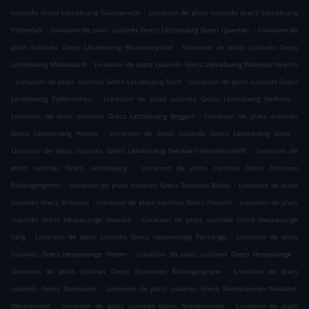
.
cuisinés Grecs Lëtzebuerg Gaasperech
Livraison de plats cuisinés Grecs Lëtzebuerg
.
.
Pafendall
Livraison de plats cuisinés Grecs Lëtzebuerg Garer Quartier
Livraison de
.
plats cuisinés Grecs Lëtzebuerg Bouneweg-Süd
Livraison de plats cuisinés Grecs
.
Lëtzebuerg Millebaach
Livraison de plats cuisinés Grecs Lëtzebuerg Weimeschkierch
.
.
Livraison de plats cuisinés Grecs Lëtzebuerg Eech
Livraison de plats cuisinés Grecs
.
.
Lëtzebuerg Polfermillen
Livraison de plats cuisinés Grecs Lëtzebuerg Helftent
.
Livraison de plats cuisinés Grecs Lëtzebuerg Beggen
Livraison de plats cuisinés
.
.
Grecs Lëtzebuerg Hamm
Livraison de plats cuisinés Grecs Lëtzebuerg Zens
.
Livraison de plats cuisinés Grecs Lëtzebuerg Neiduerf-Weimeschhaff
Livraison de
.
plats cuisinés Grecs Lëtzebuerg
Livraison de plats cuisinés Grecs Strassen
.
.
Rollengergronn
Livraison de plats cuisinés Grecs Strassen Bridel
Livraison de plats
.
.
cuisinés Grecs Strassen
Livraison de plats cuisinés Grecs Howald
Livraison de plats
.
cuisinés Grecs Hesperange Howald
Livraison de plats cuisinés Grecs Hesperange
.
.
Itzig
Livraison de plats cuisinés Grecs Hesperange Fentange
Livraison de plats
.
.
cuisinés Grecs Hesperange Hamm
Livraison de plats cuisinés Grecs Hesperange
.
Livraison de plats cuisinés Grecs Stroossen Rollengergronn
Livraison de plats
.
cuisinés Grecs Stroossen
Livraison de plats cuisinés Grecs Niederanven Neudorf-
.
.
Weimershof
Livraison de plats cuisinés Grecs Niederanven
Livraison de plats