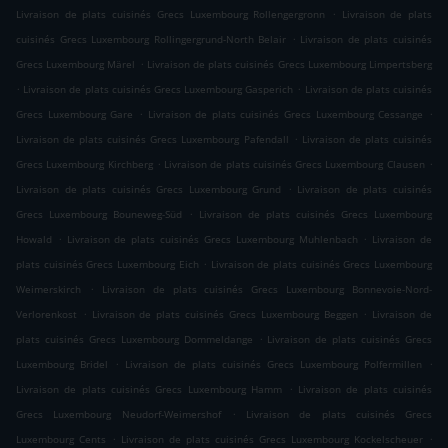
.
Livraison de plats cuisinés Grecs Luxembourg Rollengergronn
Livraison de plats
.
cuisinés Grecs Luxembourg Rollingergrund-North Belair
Livraison de plats cuisinés
.
Grecs Luxembourg Märel
Livraison de plats cuisinés Grecs Luxembourg Limpertsberg
.
.
Livraison de plats cuisinés Grecs Luxembourg Gasperich
Livraison de plats cuisinés
.
.
Grecs Luxembourg Gare
Livraison de plats cuisinés Grecs Luxembourg Cessange
.
Livraison de plats cuisinés Grecs Luxembourg Pafendall
Livraison de plats cuisinés
.
.
Grecs Luxembourg Kirchberg
Livraison de plats cuisinés Grecs Luxembourg Clausen
.
Livraison de plats cuisinés Grecs Luxembourg Grund
Livraison de plats cuisinés
.
Grecs Luxembourg Bouneweg-Süd
Livraison de plats cuisinés Grecs Luxembourg
.
.
Howald
Livraison de plats cuisinés Grecs Luxembourg Muhlenbach
Livraison de
.
plats cuisinés Grecs Luxembourg Eich
Livraison de plats cuisinés Grecs Luxembourg
.
Weimerskirch
Livraison de plats cuisinés Grecs Luxembourg Bonnevoie-Nord-
.
.
Verlorenkost
Livraison de plats cuisinés Grecs Luxembourg Beggen
Livraison de
.
plats cuisinés Grecs Luxembourg Dommeldange
Livraison de plats cuisinés Grecs
.
.
Luxembourg Bridel
Livraison de plats cuisinés Grecs Luxembourg Polfermillen
.
Livraison de plats cuisinés Grecs Luxembourg Hamm
Livraison de plats cuisinés
.
Grecs Luxembourg Neudorf-Weimershof
Livraison de plats cuisinés Grecs
.
.
Luxembourg Cents
Livraison de plats cuisinés Grecs Luxembourg Kockelscheuer