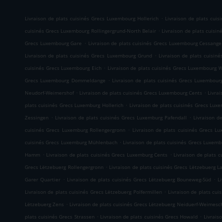
.
Livraison de plats cuisinés Grecs Luxembourg Hollerich
Livraison de plats cui
.
cuisinés Grecs Luxembourg Rollingergrund-North Belair
Livraison de plats cuisi
.
Grecs Luxembourg Gare
Livraison de plats cuisinés Grecs Luxembourg Cessange
.
Livraison de plats cuisinés Grecs Luxembourg Grund
Livraison de plats cuisi
.
cuisinés Grecs Luxembourg Eich
Livraison de plats cuisinés Grecs Luxembourg 
.
Grecs Luxembourg Dommeldange
Livraison de plats cuisinés Grecs Luxembourg
.
.
Neudorf-Weimershof
Livraison de plats cuisinés Grecs Luxembourg Cents
Livra
.
plats cuisinés Grecs Luxemburg Hollerich
Livraison de plats cuisinés Grecs Luxe
.
.
Zessingen
Livraison de plats cuisinés Grecs Luxemburg Pafendall
Livraison d
.
cuisinés Grecs Luxemburg Rollengergronn
Livraison de plats cuisinés Grecs L
.
cuisinés Grecs Luxemburg Mühlenbach
Livraison de plats cuisinés Grecs Luxemb
.
.
Hamm
Livraison de plats cuisinés Grecs Luxemburg Cents
Livraison de plats 
.
Grecs Lëtzebuerg Rollengergronn
Livraison de plats cuisinés Grecs Lëtzebuerg L
.
.
Garer Quartier
Livraison de plats cuisinés Grecs Lëtzebuerg Bouneweg-Süd
L
.
Livraison de plats cuisinés Grecs Lëtzebuerg Polfermillen
Livraison de plats cui
.
Lëtzebuerg Zens
Livraison de plats cuisinés Grecs Lëtzebuerg Neiduerf-Weimesc
.
.
plats cuisinés Grecs Strassen
Livraison de plats cuisinés Grecs Howald
Livrais