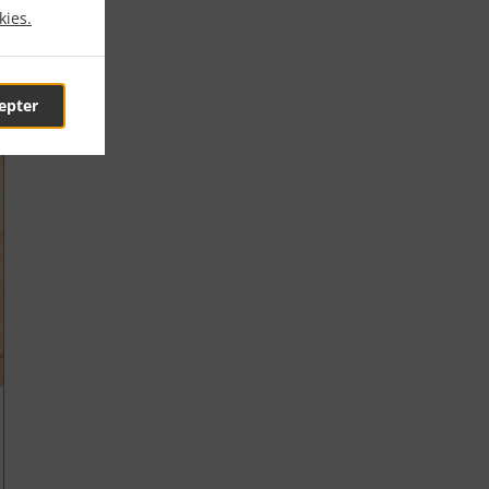
kies.
epter