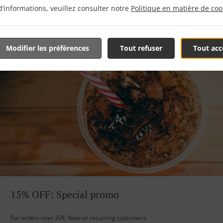
d’informations, veuillez consulter notre
Politique en matière de coo
Modifier les préférences
Tout refuser
Tout acc
15% OFF: Special promo
For orders over 30€. New or recurring customers