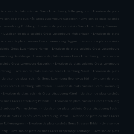
.
Livraison de plats cuisinés Grecs Luxembourg Rollengergronn
Livraison de plats
.
vraison de plats cuisinés Grecs Luxembourg Gasperich
Livraison de plats cuisinés
.
.
ecs Luxembourg Kirchberg
Livraison de plats cuisinés Grecs Luxembourg Clausen
.
.
Livraison de plats cuisinés Grecs Luxembourg Muhlenbach
Livraison de plats
.
Livraison de plats cuisinés Grecs Luxembourg Beggen
Livraison de plats cuisinés
.
 cuisinés Grecs Luxembourg Hamm
Livraison de plats cuisinés Grecs Luxembourg
.
.
uxembourg Bereldange
Livraison de plats cuisinés Grecs Luxembourg
Livraison de
.
 cuisinés Grecs Luxemburg Gasperich
Livraison de plats cuisinés Grecs Luxemburg
.
.
ertsberg
Livraison de plats cuisinés Grecs Luxemburg Märel
Livraison de plats
.
.
Livraison de plats cuisinés Grecs Luxemburg Bouneweg-Süd
Livraison de plats
.
uisinés Grecs Luxemburg Polfermillen
Livraison de plats cuisinés Grecs Luxemburg
.
.
Livraison de plats cuisinés Grecs Lëtzebuerg Märel
Livraison de plats cuisinés
.
 cuisinés Grecs Lëtzebuerg Pafendall
Livraison de plats cuisinés Grecs Lëtzebuerg
.
.
 Lëtzebuerg Weimeschkierch
Livraison de plats cuisinés Grecs Lëtzebuerg Eech
.
aison de plats cuisinés Grecs Lëtzebuerg Hamm
Livraison de plats cuisinés Grecs
.
.
sen Rollengergronn
Livraison de plats cuisinés Grecs Strassen Bridel
Livraison de
.
.
 Itzig
Livraison de plats cuisinés Grecs Hesperange Fentange
Livraison de plats