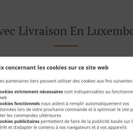
ec Livraison En Luxembo
ix concernant les cookies sur ce site web
près de Luxembourg Cessange et sommes ravis de prendre
tre menu interactif en ligne et de passer votre commande lo
es partenaires tiers peuvent utiliser des cookies aux fins suivantes 
 pour confirmer votre commande et vous donner l'heure à l
cookies strictement nécessaires
sont indispensables au fonctionn
 web
cookies fonctionnels
nous aident à remplir automatiquement vos
données lors de votre prochaine commande et à optimiser le site 
liter les commandes ultérieures
Offres Spéciales
cookies publicitaires
permettent de faire de la publicité basée sur 
térêt et d’adapter le contenu à vos navigateurs et à vos appareils