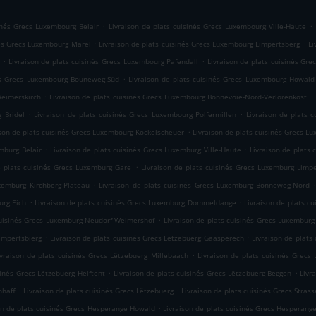
.
.
sinés Grecs Luxembourg Belair
Livraison de plats cuisinés Grecs Luxembourg Ville-Haute
.
.
nés Grecs Luxembourg Märel
Livraison de plats cuisinés Grecs Luxembourg Limpertsberg
Li
.
.
Livraison de plats cuisinés Grecs Luxembourg Pafendall
Livraison de plats cuisinés Gr
.
nés Grecs Luxembourg Bouneweg-Süd
Livraison de plats cuisinés Grecs Luxembourg Howald
.
.
Weimerskirch
Livraison de plats cuisinés Grecs Luxembourg Bonnevoie-Nord-Verlorenkost
.
.
 Bridel
Livraison de plats cuisinés Grecs Luxembourg Polfermillen
Livraison de plats
.
ison de plats cuisinés Grecs Luxembourg Kockelscheuer
Livraison de plats cuisinés Grecs L
.
.
mburg Belair
Livraison de plats cuisinés Grecs Luxemburg Ville-Haute
Livraison de plats
.
e plats cuisinés Grecs Luxemburg Gare
Livraison de plats cuisinés Grecs Luxemburg Limp
.
uxemburg Kirchberg-Plateau
Livraison de plats cuisinés Grecs Luxemburg Bonneweg-Nord
.
.
urg Eich
Livraison de plats cuisinés Grecs Luxemburg Dommeldange
Livraison de plats c
.
cuisinés Grecs Luxemburg Neudorf-Weimershof
Livraison de plats cuisinés Grecs Luxemburg
.
.
ampertsbierg
Livraison de plats cuisinés Grecs Lëtzebuerg Gaasperech
Livraison de plats
.
ivraison de plats cuisinés Grecs Lëtzebuerg Millebaach
Livraison de plats cuisinés Grecs
.
.
sinés Grecs Lëtzebuerg Helftent
Livraison de plats cuisinés Grecs Lëtzebuerg Beggen
Livr
.
.
hhaff
Livraison de plats cuisinés Grecs Lëtzebuerg
Livraison de plats cuisinés Grecs Stras
.
on de plats cuisinés Grecs Hesperange Howald
Livraison de plats cuisinés Grecs Hesperange