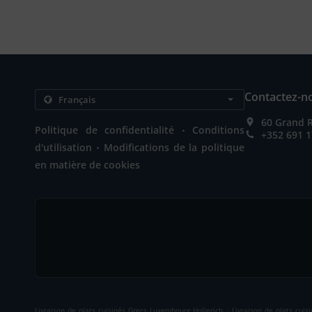
Contactez-n
60 Grand 
.
Politique de confidentialité
Conditions
+352 691 1
.
d'utilisation
Modifications de la politique
en matière de cookies
.
Livraison de plats cuisinés Grecs Luxembourg Hollerich
Livraison de plats cui