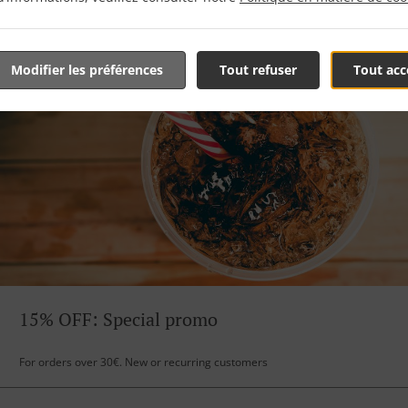
Modifier les préférences
Tout refuser
Tout acc
15% OFF: Special promo
For orders over 30€. New or recurring customers