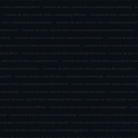
.
.
nés Grecs Luxembourg Märel
Livraison de plats cuisinés Grecs Luxembourg Limpertsberg
Li
.
.
Livraison de plats cuisinés Grecs Luxembourg Pafendall
Livraison de plats cuisinés Gr
.
nés Grecs Luxembourg Bouneweg-Süd
Livraison de plats cuisinés Grecs Luxembourg Howald
.
.
Weimerskirch
Livraison de plats cuisinés Grecs Luxembourg Bonnevoie-Nord-Verlorenkost
.
.
 Bridel
Livraison de plats cuisinés Grecs Luxembourg Polfermillen
Livraison de plats
.
ison de plats cuisinés Grecs Luxembourg Kockelscheuer
Livraison de plats cuisinés Grecs L
.
.
mburg Belair
Livraison de plats cuisinés Grecs Luxemburg Ville-Haute
Livraison de plats
.
e plats cuisinés Grecs Luxemburg Gare
Livraison de plats cuisinés Grecs Luxemburg Limp
.
uxemburg Kirchberg-Plateau
Livraison de plats cuisinés Grecs Luxemburg Bonneweg-Nord
.
.
urg Eich
Livraison de plats cuisinés Grecs Luxemburg Dommeldange
Livraison de plats c
.
cuisinés Grecs Luxemburg Neudorf-Weimershof
Livraison de plats cuisinés Grecs Luxemburg
.
.
ampertsbierg
Livraison de plats cuisinés Grecs Lëtzebuerg Gaasperech
Livraison de plats
.
ivraison de plats cuisinés Grecs Lëtzebuerg Millebaach
Livraison de plats cuisinés Grecs
.
.
sinés Grecs Lëtzebuerg Helftent
Livraison de plats cuisinés Grecs Lëtzebuerg Beggen
Livr
.
.
hhaff
Livraison de plats cuisinés Grecs Lëtzebuerg
Livraison de plats cuisinés Grecs Stras
.
on de plats cuisinés Grecs Hesperange Howald
Livraison de plats cuisinés Grecs Hesperange
.
.
Livraison de plats cuisinés Grecs Stroossen Rollengergronn
Livraison de plats cuisinés Gre
.
.
s Hesper Houwald
Livraison de plats cuisinés Grecs Hesper Izeg
Livraison de plats cuisiné