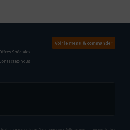
Voir le menu & commander
Offres Spéciales
Contactez-nous
.
Livraison de plats cuisinés Grecs Luxembourg Rollengergronn
Livraison de plats