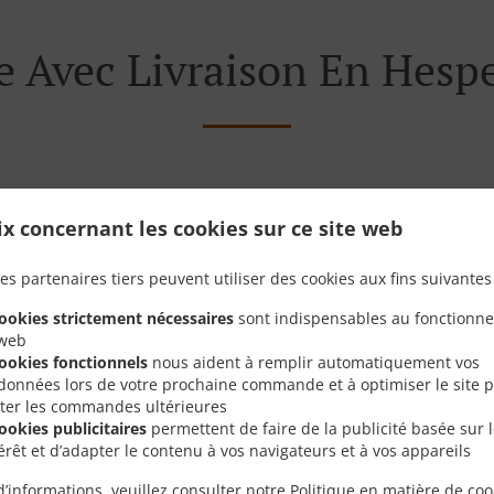
Avec Livraison En Hesp
és près de Hesper Houwald et sommes ravis de prendre vo
ix concernant les cookies sur ce site web
tre menu interactif en ligne et de passer votre commande lo
 pour confirmer votre commande et vous donner l'heure à l
es partenaires tiers peuvent utiliser des cookies aux fins suivantes 
cookies strictement nécessaires
sont indispensables au fonctionn
 web
cookies fonctionnels
nous aident à remplir automatiquement vos
données lors de votre prochaine commande et à optimiser le site 
Offres Spéciales
liter les commandes ultérieures
cookies publicitaires
permettent de faire de la publicité basée sur 
térêt et d’adapter le contenu à vos navigateurs et à vos appareils
d’informations, veuillez consulter notre
Politique en matière de coo