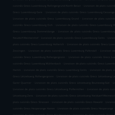
.
cuisinés Grecs Luxembourg Rollingergrund-North Belair
Livraison de plats cuisi
.
Grecs Luxembourg Gare
Livraison de plats cuisinés Grecs Luxembourg Cessange
.
Livraison de plats cuisinés Grecs Luxembourg Grund
Livraison de plats cuisi
.
cuisinés Grecs Luxembourg Eich
Livraison de plats cuisinés Grecs Luxembourg 
.
Grecs Luxembourg Dommeldange
Livraison de plats cuisinés Grecs Luxembourg
.
.
Neudorf-Weimershof
Livraison de plats cuisinés Grecs Luxembourg Cents
Livra
.
plats cuisinés Grecs Luxemburg Hollerich
Livraison de plats cuisinés Grecs Luxe
.
.
Zessingen
Livraison de plats cuisinés Grecs Luxemburg Pafendall
Livraison d
.
cuisinés Grecs Luxemburg Rollengergronn
Livraison de plats cuisinés Grecs L
.
cuisinés Grecs Luxemburg Mühlenbach
Livraison de plats cuisinés Grecs Luxemb
.
.
Hamm
Livraison de plats cuisinés Grecs Luxemburg Cents
Livraison de plats 
.
Grecs Lëtzebuerg Rollengergronn
Livraison de plats cuisinés Grecs Lëtzebuerg L
.
.
Garer Quartier
Livraison de plats cuisinés Grecs Lëtzebuerg Bouneweg-Süd
L
.
Livraison de plats cuisinés Grecs Lëtzebuerg Polfermillen
Livraison de plats cui
.
Lëtzebuerg Zens
Livraison de plats cuisinés Grecs Lëtzebuerg Neiduerf-Weimesc
.
.
plats cuisinés Grecs Strassen
Livraison de plats cuisinés Grecs Howald
Livrais
.
cuisinés Grecs Hesperange Hamm
Livraison de plats cuisinés Grecs Hesperange
.
Livraison de plats cuisinés Grecs Niederanven
Livraison de plats cuisinés Grec