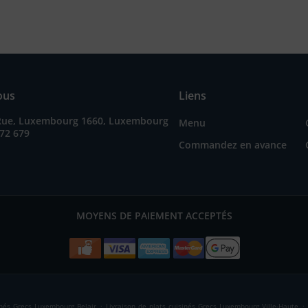
ous
Liens
Rue, Luxembourg 1660, Luxembourg
Menu
72 679
Commandez en avance
MOYENS DE PAIEMENT ACCEPTÉS
.
.
sinés Grecs Luxembourg Belair
Livraison de plats cuisinés Grecs Luxembourg Ville-Haute