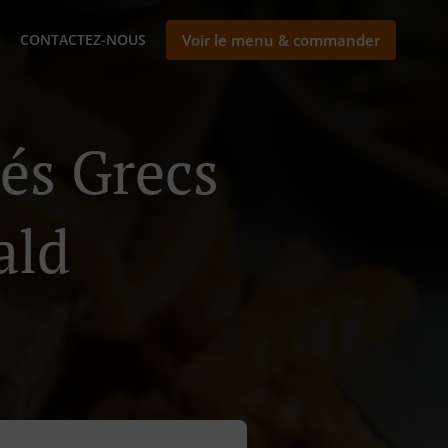
CONTACTEZ-NOUS
Voir le menu & commander
nés Grecs
ald