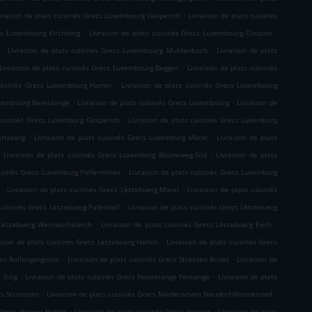
.
vraison de plats cuisinés Grecs Luxembourg Gasperich
Livraison de plats cuisinés
.
.
ecs Luxembourg Kirchberg
Livraison de plats cuisinés Grecs Luxembourg Clausen
.
.
Livraison de plats cuisinés Grecs Luxembourg Muhlenbach
Livraison de plats
.
Livraison de plats cuisinés Grecs Luxembourg Beggen
Livraison de plats cuisinés
.
 cuisinés Grecs Luxembourg Hamm
Livraison de plats cuisinés Grecs Luxembourg
.
.
uxembourg Bereldange
Livraison de plats cuisinés Grecs Luxembourg
Livraison de
.
 cuisinés Grecs Luxemburg Gasperich
Livraison de plats cuisinés Grecs Luxemburg
.
.
ertsberg
Livraison de plats cuisinés Grecs Luxemburg Märel
Livraison de plats
.
.
Livraison de plats cuisinés Grecs Luxemburg Bouneweg-Süd
Livraison de plats
.
uisinés Grecs Luxemburg Polfermillen
Livraison de plats cuisinés Grecs Luxemburg
.
.
Livraison de plats cuisinés Grecs Lëtzebuerg Märel
Livraison de plats cuisinés
.
 cuisinés Grecs Lëtzebuerg Pafendall
Livraison de plats cuisinés Grecs Lëtzebuerg
.
.
 Lëtzebuerg Weimeschkierch
Livraison de plats cuisinés Grecs Lëtzebuerg Eech
.
aison de plats cuisinés Grecs Lëtzebuerg Hamm
Livraison de plats cuisinés Grecs
.
.
sen Rollengergronn
Livraison de plats cuisinés Grecs Strassen Bridel
Livraison de
.
.
 Itzig
Livraison de plats cuisinés Grecs Hesperange Fentange
Livraison de plats
.
.
cs Stroossen
Livraison de plats cuisinés Grecs Niederanven Neudorf-Weimershof
.
.
s Grecs Hesper Hamm
Livraison de plats cuisinés Grecs Hesper
Livraison de plats