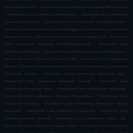
.
Lëtzebuerg Millebaach
Griechisches Essen Lieferservice Lëtzebuerg Weimeschkierch
.
.
Griechisches Essen Lieferservice Lëtzebuerg Eech
Griechisches Essen Lieferservice
.
.
Lëtzebuerg Polfermillen
Griechisches Essen Lieferservice Lëtzebuerg Helftent
.
Griechisches Essen Lieferservice Lëtzebuerg Beggen
Griechisches Essen Lieferservice
.
.
Lëtzebuerg Hamm
Griechisches Essen Lieferservice Lëtzebuerg Zens
Griechisches
.
Essen Lieferservice Lëtzebuerg Neiduerf-Weimeschhaff
Griechisches Essen
.
.
Lieferservice Lëtzebuerg
Griechisches Essen Lieferservice Strassen Rollengergronn
.
Griechisches Essen Lieferservice Strassen Bridel
Griechisches Essen Lieferservice
.
.
Strassen
Griechisches Essen Lieferservice Howald
Griechisches Essen Lieferservice
.
.
Hesperange Howald
Griechisches Essen Lieferservice Hesperange Itzig
.
Griechisches Essen Lieferservice Hesperange Fentange
Griechisches Essen
.
.
Lieferservice Hesperange Hamm
Griechisches Essen Lieferservice Hesperange
.
Griechisches Essen Lieferservice Stroossen Rollengergronn
Griechisches Essen
.
Lieferservice Stroossen
Griechisches Essen Lieferservice Niederanven Neudorf-
.
.
Weimershof
Griechisches Essen Lieferservice Niederanven
Griechisches Essen
.
.
Lieferservice Hesper Houwald
Griechisches Essen Lieferservice Hesper Izeg
.
Griechisches Essen Lieferservice Hesper Hamm
Griechisches Essen Lieferservice
.
.