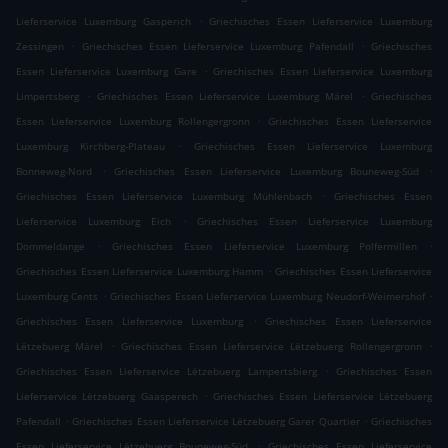
.
Lieferservice Luxemburg Gasperich
Griechisches Essen Lieferservice Luxemburg
.
.
Zessingen
Griechisches Essen Lieferservice Luxemburg Pafendall
Griechisches
.
Essen Lieferservice Luxemburg Gare
Griechisches Essen Lieferservice Luxemburg
.
.
Limpertsberg
Griechisches Essen Lieferservice Luxemburg Märel
Griechisches
.
Essen Lieferservice Luxemburg Rollengergronn
Griechisches Essen Lieferservice
.
Luxemburg Kirchberg-Plateau
Griechisches Essen Lieferservice Luxemburg
.
.
Bonneweg-Nord
Griechisches Essen Lieferservice Luxemburg Bouneweg-Süd
.
Griechisches Essen Lieferservice Luxemburg Mühlenbach
Griechisches Essen
.
Lieferservice Luxemburg Eich
Griechisches Essen Lieferservice Luxemburg
.
.
Dommeldange
Griechisches Essen Lieferservice Luxemburg Polfermillen
.
Griechisches Essen Lieferservice Luxemburg Hamm
Griechisches Essen Lieferservice
.
.
Luxemburg Cents
Griechisches Essen Lieferservice Luxemburg Neudorf-Weimershof
.
Griechisches Essen Lieferservice Luxemburg
Griechisches Essen Lieferservice
.
.
Lëtzebuerg Märel
Griechisches Essen Lieferservice Lëtzebuerg Rollengergronn
.
Griechisches Essen Lieferservice Lëtzebuerg Lampertsbierg
Griechisches Essen
.
Lieferservice Lëtzebuerg Gaasperech
Griechisches Essen Lieferservice Lëtzebuerg
.
.
Pafendall
Griechisches Essen Lieferservice Lëtzebuerg Garer Quartier
Griechisches
.
Essen Lieferservice Lëtzebuerg Bouneweg-Süd
Griechisches Essen Lieferservice