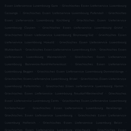
.
Essen Lieferservice Luxembourg Gare
Griechisches Essen Lieferservice Luxembourg
.
.
Cessange
Griechisches Essen Lieferservice Luxembourg Pafendall
Griechisches
.
Essen Lieferservice Luxembourg Kirchberg
Griechisches Essen Lieferservice
.
.
Luxembourg Clausen
Griechisches Essen Lieferservice Luxembourg Grund
.
Griechisches Essen Lieferservice Luxembourg Bouneweg-Süd
Griechisches Essen
.
Lieferservice Luxembourg Howald
Griechisches Essen Lieferservice Luxembourg
.
.
Muhlenbach
Griechisches Essen Lieferservice Luxembourg Eich
Griechisches Essen
.
Lieferservice Luxembourg Weimerskirch
Griechisches Essen Lieferservice
.
Luxembourg Bonnevoie-Nord-Verlorenkost
Griechisches Essen Lieferservice
.
.
Luxembourg Beggen
Griechisches Essen Lieferservice Luxembourg Dommeldange
.
Griechisches Essen Lieferservice Luxembourg Bridel
Griechisches Essen Lieferservice
.
.
Luxembourg Polfermillen
Griechisches Essen Lieferservice Luxembourg Hamm
.
Griechisches Essen Lieferservice Luxembourg Neudorf-Weimershof
Griechisches
.
Essen Lieferservice Luxembourg Cents
Griechisches Essen Lieferservice Luxembourg
.
.
Kockelscheuer
Griechisches Essen Lieferservice Luxembourg Bereldange
.
Griechisches Essen Lieferservice Luxembourg
Griechisches Essen Lieferservice
.
.
Luxemburg Hollerich
Griechisches Essen Lieferservice Luxemburg Belair
.
Griechisches Essen Lieferservice Luxemburg Ville-Haute
Griechisches Essen