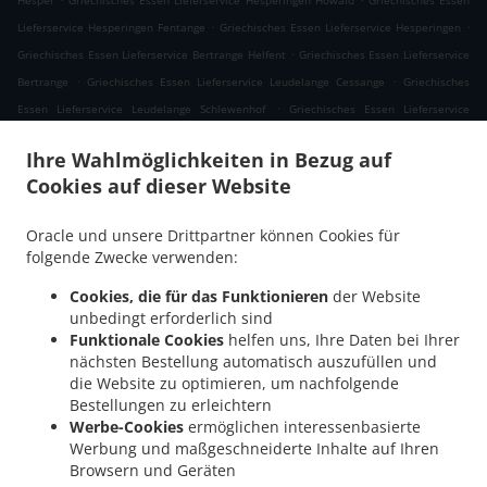
Hesper
Griechisches Essen Lieferservice Hesperingen Howald
Griechisches Essen
.
.
Lieferservice Hesperingen Fentange
Griechisches Essen Lieferservice Hesperingen
.
Griechisches Essen Lieferservice Bertrange Helfent
Griechisches Essen Lieferservice
.
.
Bertrange
Griechisches Essen Lieferservice Leudelange Cessange
Griechisches
.
Essen Lieferservice Leudelange Schlewenhof
Griechisches Essen Lieferservice
.
.
Leudelange
Griechisches Essen Lieferservice Bartringen Helfent
Griechisches Essen
Ihre Wahlmöglichkeiten in Bezug auf
.
.
Lieferservice Bartringen
Griechisches Essen Lieferservice Bridel
Griechisches Essen
Cookies auf dieser Website
.
.
Lieferservice Itzig
Griechisches Essen Lieferservice Bartreng Helfent
Griechisches
.
.
Essen Lieferservice Bartreng
Griechisches Essen Lieferservice Leideleng
Oracle und unsere Drittpartner können Cookies für
.
Griechisches Essen Lieferservice Leudelingen
Griechisches Essen Lieferservice
folgende Zwecke verwenden:
.
.
Fentange
Griechisches Essen Lieferservice Kockelscheuer
Griechisches Essen
Cookies, die für das Funktionieren
der Website
.
Lieferservice Kopstal Rollengergronn
Griechisches Essen Lieferservice Kopstal Bridel
unbedingt erforderlich sind
.
.
Griechisches Essen Lieferservice Kopstal
Griechisches Essen Lieferservice
Funktionale Cookies
helfen uns, Ihre Daten bei Ihrer
.
.
Koplescht Briddel
Griechisches Essen Lieferservice Koplescht
Griechisches Essen
nächsten Bestellung automatisch auszufüllen und
.
.
die Website zu optimieren, um nachfolgende
Lieferservice Bereldange
Griechisches Essen Lieferservice Walfer
Griechisches
Bestellungen zu erleichtern
.
Essen Lieferservice Walferdange Bereldange
Griechisches Essen Lieferservice
Werbe-Cookies
ermöglichen interessenbasierte
.
.
Walferdange Beggen
Griechisches Essen Lieferservice Walferdange Dommeldange
Werbung und maßgeschneiderte Inhalte auf Ihren
.
Griechisches Essen Lieferservice Walferdange
Griechisches Essen Lieferservice
Browsern und Geräten
.
.