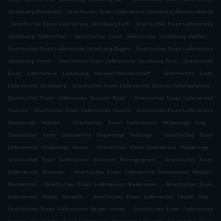
.
Lëtzebuerg Millebaach
Griechisches Essen Lieferservice Lëtzebuerg Weimeschkierch
.
.
Griechisches Essen Lieferservice Lëtzebuerg Eech
Griechisches Essen Lieferservice
.
.
Lëtzebuerg Polfermillen
Griechisches Essen Lieferservice Lëtzebuerg Helftent
.
Griechisches Essen Lieferservice Lëtzebuerg Beggen
Griechisches Essen Lieferservice
.
.
Lëtzebuerg Hamm
Griechisches Essen Lieferservice Lëtzebuerg Zens
Griechisches
.
Essen Lieferservice Lëtzebuerg Neiduerf-Weimeschhaff
Griechisches Essen
.
.
Lieferservice Lëtzebuerg
Griechisches Essen Lieferservice Strassen Rollengergronn
.
Griechisches Essen Lieferservice Strassen Bridel
Griechisches Essen Lieferservice
.
.
Strassen
Griechisches Essen Lieferservice Howald
Griechisches Essen Lieferservice
.
.
Hesperange Howald
Griechisches Essen Lieferservice Hesperange Itzig
.
Griechisches Essen Lieferservice Hesperange Fentange
Griechisches Essen
.
.
Lieferservice Hesperange Hamm
Griechisches Essen Lieferservice Hesperange
.
Griechisches Essen Lieferservice Stroossen Rollengergronn
Griechisches Essen
.
Lieferservice Stroossen
Griechisches Essen Lieferservice Niederanven Neudorf-
.
.
Weimershof
Griechisches Essen Lieferservice Niederanven
Griechisches Essen
.
.
Lieferservice Hesper Houwald
Griechisches Essen Lieferservice Hesper Izeg
.
Griechisches Essen Lieferservice Hesper Hamm
Griechisches Essen Lieferservice
.
.