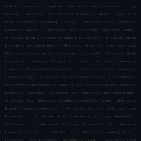
.
Essen Lieferservice Luxembourg Gare
Griechisches Essen Lieferservice Luxembourg
.
.
Cessange
Griechisches Essen Lieferservice Luxembourg Pafendall
Griechisches
.
Essen Lieferservice Luxembourg Kirchberg
Griechisches Essen Lieferservice
.
.
Luxembourg Clausen
Griechisches Essen Lieferservice Luxembourg Grund
.
Griechisches Essen Lieferservice Luxembourg Bouneweg-Süd
Griechisches Essen
.
Lieferservice Luxembourg Howald
Griechisches Essen Lieferservice Luxembourg
.
.
Muhlenbach
Griechisches Essen Lieferservice Luxembourg Eich
Griechisches Essen
.
Lieferservice Luxembourg Weimerskirch
Griechisches Essen Lieferservice
.
Luxembourg Bonnevoie-Nord-Verlorenkost
Griechisches Essen Lieferservice
.
.
Luxembourg Beggen
Griechisches Essen Lieferservice Luxembourg Dommeldange
.
Griechisches Essen Lieferservice Luxembourg Bridel
Griechisches Essen Lieferservice
.
.
Luxembourg Polfermillen
Griechisches Essen Lieferservice Luxembourg Hamm
.
Griechisches Essen Lieferservice Luxembourg Neudorf-Weimershof
Griechisches
.
Essen Lieferservice Luxembourg Cents
Griechisches Essen Lieferservice Luxembourg
.
.
Kockelscheuer
Griechisches Essen Lieferservice Luxembourg Bereldange
.
Griechisches Essen Lieferservice Luxembourg
Griechisches Essen Lieferservice
.
.
Luxemburg Hollerich
Griechisches Essen Lieferservice Luxemburg Belair
.
Griechisches Essen Lieferservice Luxemburg Ville-Haute
Griechisches Essen