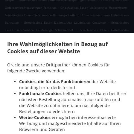
Hesper
Griechisches Essen Lieferservice Hesperingen Howald
Griechisches Essen
.
.
Lieferservice Hesperingen Fentange
Griechisches Essen Lieferservice Hesperingen
.
Griechisches Essen Lieferservice Bertrange Helfent
Griechisches Essen Lieferservice
.
.
Bertrange
Griechisches Essen Lieferservice Leudelange Cessange
Griechisches
.
Essen Lieferservice Leudelange Schlewenhof
Griechisches Essen Lieferservice
.
.
Leudelange
Griechisches Essen Lieferservice Bartringen Helfent
Griechisches Essen
Ihre Wahlmöglichkeiten in Bezug auf
.
.
Lieferservice Bartringen
Griechisches Essen Lieferservice Bridel
Griechisches Essen
Cookies auf dieser Website
.
.
Lieferservice Itzig
Griechisches Essen Lieferservice Bartreng Helfent
Griechisches
.
.
Essen Lieferservice Bartreng
Griechisches Essen Lieferservice Leideleng
Oracle und unsere Drittpartner können Cookies für
.
Griechisches Essen Lieferservice Leudelingen
Griechisches Essen Lieferservice
folgende Zwecke verwenden:
.
.
Fentange
Griechisches Essen Lieferservice Kockelscheuer
Griechisches Essen
Cookies, die für das Funktionieren
der Website
.
Lieferservice Kopstal Rollengergronn
Griechisches Essen Lieferservice Kopstal Bridel
unbedingt erforderlich sind
.
.
Griechisches Essen Lieferservice Kopstal
Griechisches Essen Lieferservice
Funktionale Cookies
helfen uns, Ihre Daten bei Ihrer
.
.
Koplescht Briddel
Griechisches Essen Lieferservice Koplescht
Griechisches Essen
nächsten Bestellung automatisch auszufüllen und
.
.
die Website zu optimieren, um nachfolgende
Lieferservice Bereldange
Griechisches Essen Lieferservice Walfer
Griechisches
Bestellungen zu erleichtern
.
Essen Lieferservice Walferdange Bereldange
Griechisches Essen Lieferservice
Werbe-Cookies
ermöglichen interessenbasierte
.
.
Walferdange Beggen
Griechisches Essen Lieferservice Walferdange Dommeldange
Werbung und maßgeschneiderte Inhalte auf Ihren
.
Griechisches Essen Lieferservice Walferdange
Griechisches Essen Lieferservice
Browsern und Geräten
.
.