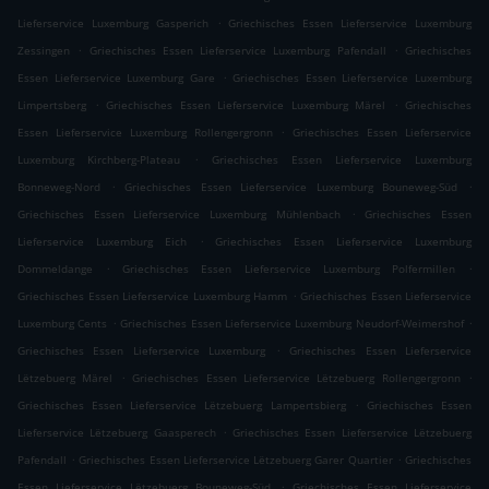
.
Lieferservice Luxemburg Gasperich
Griechisches Essen Lieferservice Luxemburg
.
.
Zessingen
Griechisches Essen Lieferservice Luxemburg Pafendall
Griechisches
.
Essen Lieferservice Luxemburg Gare
Griechisches Essen Lieferservice Luxemburg
.
.
Limpertsberg
Griechisches Essen Lieferservice Luxemburg Märel
Griechisches
.
Essen Lieferservice Luxemburg Rollengergronn
Griechisches Essen Lieferservice
.
Luxemburg Kirchberg-Plateau
Griechisches Essen Lieferservice Luxemburg
.
.
Bonneweg-Nord
Griechisches Essen Lieferservice Luxemburg Bouneweg-Süd
.
Griechisches Essen Lieferservice Luxemburg Mühlenbach
Griechisches Essen
.
Lieferservice Luxemburg Eich
Griechisches Essen Lieferservice Luxemburg
.
.
Dommeldange
Griechisches Essen Lieferservice Luxemburg Polfermillen
.
Griechisches Essen Lieferservice Luxemburg Hamm
Griechisches Essen Lieferservice
.
.
Luxemburg Cents
Griechisches Essen Lieferservice Luxemburg Neudorf-Weimershof
.
Griechisches Essen Lieferservice Luxemburg
Griechisches Essen Lieferservice
.
.
Lëtzebuerg Märel
Griechisches Essen Lieferservice Lëtzebuerg Rollengergronn
.
Griechisches Essen Lieferservice Lëtzebuerg Lampertsbierg
Griechisches Essen
.
Lieferservice Lëtzebuerg Gaasperech
Griechisches Essen Lieferservice Lëtzebuerg
.
.
Pafendall
Griechisches Essen Lieferservice Lëtzebuerg Garer Quartier
Griechisches
.
Essen Lieferservice Lëtzebuerg Bouneweg-Süd
Griechisches Essen Lieferservice