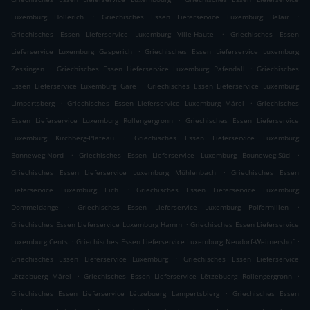
.
.
Luxemburg Hollerich
Griechisches Essen Lieferservice Luxemburg Belair
.
Griechisches Essen Lieferservice Luxemburg Ville-Haute
Griechisches Essen
.
Lieferservice Luxemburg Gasperich
Griechisches Essen Lieferservice Luxemburg
.
.
Zessingen
Griechisches Essen Lieferservice Luxemburg Pafendall
Griechisches
.
Essen Lieferservice Luxemburg Gare
Griechisches Essen Lieferservice Luxemburg
.
.
Limpertsberg
Griechisches Essen Lieferservice Luxemburg Märel
Griechisches
.
Essen Lieferservice Luxemburg Rollengergronn
Griechisches Essen Lieferservice
.
Luxemburg Kirchberg-Plateau
Griechisches Essen Lieferservice Luxemburg
.
.
Bonneweg-Nord
Griechisches Essen Lieferservice Luxemburg Bouneweg-Süd
.
Griechisches Essen Lieferservice Luxemburg Mühlenbach
Griechisches Essen
.
Lieferservice Luxemburg Eich
Griechisches Essen Lieferservice Luxemburg
.
.
Dommeldange
Griechisches Essen Lieferservice Luxemburg Polfermillen
.
Griechisches Essen Lieferservice Luxemburg Hamm
Griechisches Essen Lieferservice
.
.
Luxemburg Cents
Griechisches Essen Lieferservice Luxemburg Neudorf-Weimershof
.
Griechisches Essen Lieferservice Luxemburg
Griechisches Essen Lieferservice
.
.
Lëtzebuerg Märel
Griechisches Essen Lieferservice Lëtzebuerg Rollengergronn
.
Griechisches Essen Lieferservice Lëtzebuerg Lampertsbierg
Griechisches Essen
.