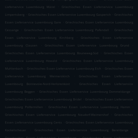
.
Lieferservice Luxembourg Märel
Griechisches Essen Lieferservice Luxembourg
.
.
Limpertsberg
Griechisches Essen Lieferservice Luxembourg Gasperich
Griechisches
.
Essen Lieferservice Luxembourg Gare
Griechisches Essen Lieferservice Luxembourg
.
.
Cessange
Griechisches Essen Lieferservice Luxembourg Pafendall
Griechisches
.
Essen Lieferservice Luxembourg Kirchberg
Griechisches Essen Lieferservice
.
.
Luxembourg Clausen
Griechisches Essen Lieferservice Luxembourg Grund
.
Griechisches Essen Lieferservice Luxembourg Bouneweg-Süd
Griechisches Essen
.
Lieferservice Luxembourg Howald
Griechisches Essen Lieferservice Luxembourg
.
.
Muhlenbach
Griechisches Essen Lieferservice Luxembourg Eich
Griechisches Essen
.
Lieferservice Luxembourg Weimerskirch
Griechisches Essen Lieferservice
.
Luxembourg Bonnevoie-Nord-Verlorenkost
Griechisches Essen Lieferservice
.
.
Luxembourg Beggen
Griechisches Essen Lieferservice Luxembourg Dommeldange
.
Griechisches Essen Lieferservice Luxembourg Bridel
Griechisches Essen Lieferservice
.
.
Luxembourg Polfermillen
Griechisches Essen Lieferservice Luxembourg Hamm
.
Griechisches Essen Lieferservice Luxembourg Neudorf-Weimershof
Griechisches
.
Essen Lieferservice Luxembourg Cents
Griechisches Essen Lieferservice Luxembourg
.
.
Kockelscheuer
Griechisches Essen Lieferservice Luxembourg Bereldange
.
Griechisches Essen Lieferservice Luxembourg
Griechisches Essen Lieferservice