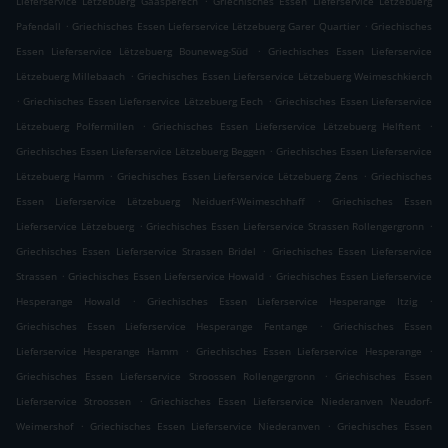
Lieferservice Lëtzebuerg Gaasperech
Griechisches Essen Lieferservice Lëtzebuerg
.
.
Pafendall
Griechisches Essen Lieferservice Lëtzebuerg Garer Quartier
Griechisches
.
Essen Lieferservice Lëtzebuerg Bouneweg-Süd
Griechisches Essen Lieferservice
.
Lëtzebuerg Millebaach
Griechisches Essen Lieferservice Lëtzebuerg Weimeschkierch
.
.
Griechisches Essen Lieferservice Lëtzebuerg Eech
Griechisches Essen Lieferservice
.
.
Lëtzebuerg Polfermillen
Griechisches Essen Lieferservice Lëtzebuerg Helftent
.
Griechisches Essen Lieferservice Lëtzebuerg Beggen
Griechisches Essen Lieferservice
.
.
Lëtzebuerg Hamm
Griechisches Essen Lieferservice Lëtzebuerg Zens
Griechisches
.
Essen Lieferservice Lëtzebuerg Neiduerf-Weimeschhaff
Griechisches Essen
.
.
Lieferservice Lëtzebuerg
Griechisches Essen Lieferservice Strassen Rollengergronn
.
Griechisches Essen Lieferservice Strassen Bridel
Griechisches Essen Lieferservice
.
.
Strassen
Griechisches Essen Lieferservice Howald
Griechisches Essen Lieferservice
.
.
Hesperange Howald
Griechisches Essen Lieferservice Hesperange Itzig
.
Griechisches Essen Lieferservice Hesperange Fentange
Griechisches Essen
.
.
Lieferservice Hesperange Hamm
Griechisches Essen Lieferservice Hesperange
.
Griechisches Essen Lieferservice Stroossen Rollengergronn
Griechisches Essen
.
Lieferservice Stroossen
Griechisches Essen Lieferservice Niederanven Neudorf-
.
.
Weimershof
Griechisches Essen Lieferservice Niederanven
Griechisches Essen