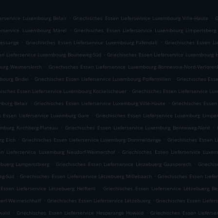
.
.
ferservice Luxembourg Belair
Griechisches Essen Lieferservice Luxembourg Ville-Haute
G
.
ferservice Luxembourg Märel
Griechisches Essen Lieferservice Luxembourg Limpertsberg
.
.
Cessange
Griechisches Essen Lieferservice Luxembourg Pafendall
Griechisches Essen Li
.
en Lieferservice Luxembourg Bouneweg-Süd
Griechisches Essen Lieferservice Luxembourg 
.
ourg Weimerskirch
Griechisches Essen Lieferservice Luxembourg Bonnevoie-Nord-Verloren
.
.
bourg Bridel
Griechisches Essen Lieferservice Luxembourg Polfermillen
Griechisches Ess
.
hisches Essen Lieferservice Luxembourg Kockelscheuer
Griechisches Essen Lieferservice L
.
.
mburg Belair
Griechisches Essen Lieferservice Luxemburg Ville-Haute
Griechisches Essen
.
s Essen Lieferservice Luxemburg Gare
Griechisches Essen Lieferservice Luxemburg Limper
.
.
emburg Kirchberg-Plateau
Griechisches Essen Lieferservice Luxemburg Bonneweg-Nord
.
.
rg Eich
Griechisches Essen Lieferservice Luxemburg Dommeldange
Griechisches Essen L
.
en Lieferservice Luxemburg Neudorf-Weimershof
Griechisches Essen Lieferservice Luxe
.
.
ebuerg Lampertsbierg
Griechisches Essen Lieferservice Lëtzebuerg Gaasperech
Griechis
.
.
eg-Süd
Griechisches Essen Lieferservice Lëtzebuerg Millebaach
Griechisches Essen Liefe
.
 Essen Lieferservice Lëtzebuerg Helftent
Griechisches Essen Lieferservice Lëtzebuerg B
.
.
uerf-Weimeschhaff
Griechisches Essen Lieferservice Lëtzebuerg
Griechisches Essen Liefer
.
.
wald
Griechisches Essen Lieferservice Hesperange Howald
Griechisches Essen Lieferse