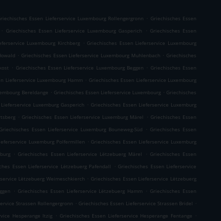
.
riechisches Essen Lieferservice Luxembourg Rollengergronn
Griechisches Essen
.
.
Griechisches Essen Lieferservice Luxembourg Gasperich
Griechisches Essen
.
eferservice Luxembourg Kirchberg
Griechisches Essen Lieferservice Luxembourg
.
.
Howald
Griechisches Essen Lieferservice Luxembourg Muhlenbach
Griechisches
.
.
kost
Griechisches Essen Lieferservice Luxembourg Beggen
Griechisches Essen
.
en Lieferservice Luxembourg Hamm
Griechisches Essen Lieferservice Luxembourg
.
.
uxembourg Bereldange
Griechisches Essen Lieferservice Luxembourg
Griechisches
.
 Lieferservice Luxemburg Gasperich
Griechisches Essen Lieferservice Luxemburg
.
.
tsberg
Griechisches Essen Lieferservice Luxemburg Märel
Griechisches Essen
.
Griechisches Essen Lieferservice Luxemburg Bouneweg-Süd
Griechisches Essen
.
ieferservice Luxemburg Polfermillen
Griechisches Essen Lieferservice Luxemburg
.
.
mburg
Griechisches Essen Lieferservice Lëtzebuerg Märel
Griechisches Essen
.
ches Essen Lieferservice Lëtzebuerg Pafendall
Griechisches Essen Lieferservice
.
rservice Lëtzebuerg Weimeschkierch
Griechisches Essen Lieferservice Lëtzebuerg
.
.
eggen
Griechisches Essen Lieferservice Lëtzebuerg Hamm
Griechisches Essen
.
.
service Strassen Rollengergronn
Griechisches Essen Lieferservice Strassen Bridel
.
.
rvice Hesperange Itzig
Griechisches Essen Lieferservice Hesperange Fentange