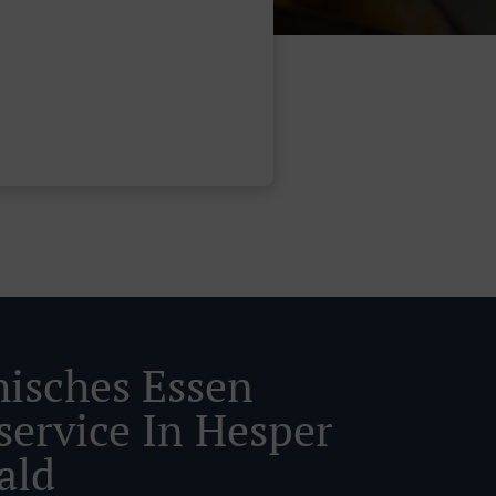
hisches Essen
service In Hesper
ald