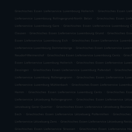
.
Griechisches Essen Lieferservice Luxembourg Hollerich
Griechisches Essen Lie
.
Lieferservice Luxembourg Rollingergrund-North Belair
Griechisches Essen Lie
.
Lieferservice Luxembourg Gare
Griechisches Essen Lieferservice Luxembourg 
.
.
Clausen
Griechisches Essen Lieferservice Luxembourg Grund
Griechisches Ess
.
Essen Lieferservice Luxembourg Eich
Griechisches Essen Lieferservice Luxemb
.
Lieferservice Luxembourg Dommeldange
Griechisches Essen Lieferservice Luxem
.
.
Neudorf-Weimershof
Griechisches Essen Lieferservice Luxembourg Cents
Griec
.
Essen Lieferservice Luxemburg Hollerich
Griechisches Essen Lieferservice Luxe
.
.
Zessingen
Griechisches Essen Lieferservice Luxemburg Pafendall
Griechische
.
Lieferservice Luxemburg Rollengergronn
Griechisches Essen Lieferservice Lux
.
Lieferservice Luxemburg Mühlenbach
Griechisches Essen Lieferservice Luxembu
.
.
Hamm
Griechisches Essen Lieferservice Luxemburg Cents
Griechisches Ess
.
Lieferservice Lëtzebuerg Rollengergronn
Griechisches Essen Lieferservice Lëtz
.
Lëtzebuerg Garer Quartier
Griechisches Essen Lieferservice Lëtzebuerg Bounew
.
.
Eech
Griechisches Essen Lieferservice Lëtzebuerg Polfermillen
Griechisches
.
Lieferservice Lëtzebuerg Zens
Griechisches Essen Lieferservice Lëtzebuerg Neid
.
Griechisches Essen Lieferservice Strassen
Griechisches Essen Lieferservice Ho