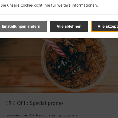
n Sie unsere
Cookie-Richtlinie
für weitere Informationen.
Einstellungen ändern
Alle ablehnen
Alle akzept
15% OFF: Special promo
For orders over 30€. New or recurring customers