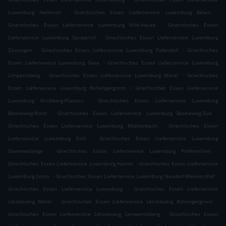
.
.
Luxemburg Hollerich
Griechisches Essen Lieferservice Luxemburg Belair
.
Griechisches Essen Lieferservice Luxemburg Ville-Haute
Griechisches Essen
.
Lieferservice Luxemburg Gasperich
Griechisches Essen Lieferservice Luxemburg
.
.
Zessingen
Griechisches Essen Lieferservice Luxemburg Pafendall
Griechisches
.
Essen Lieferservice Luxemburg Gare
Griechisches Essen Lieferservice Luxemburg
.
.
Limpertsberg
Griechisches Essen Lieferservice Luxemburg Märel
Griechisches
.
Essen Lieferservice Luxemburg Rollengergronn
Griechisches Essen Lieferservice
.
Luxemburg Kirchberg-Plateau
Griechisches Essen Lieferservice Luxemburg
.
.
Bonneweg-Nord
Griechisches Essen Lieferservice Luxemburg Bouneweg-Süd
.
Griechisches Essen Lieferservice Luxemburg Mühlenbach
Griechisches Essen
.
Lieferservice Luxemburg Eich
Griechisches Essen Lieferservice Luxemburg
.
.
Dommeldange
Griechisches Essen Lieferservice Luxemburg Polfermillen
.
Griechisches Essen Lieferservice Luxemburg Hamm
Griechisches Essen Lieferservice
.
.
Luxemburg Cents
Griechisches Essen Lieferservice Luxemburg Neudorf-Weimershof
.
Griechisches Essen Lieferservice Luxemburg
Griechisches Essen Lieferservice
.
.
Lëtzebuerg Märel
Griechisches Essen Lieferservice Lëtzebuerg Rollengergronn
.
Griechisches Essen Lieferservice Lëtzebuerg Lampertsbierg
Griechisches Essen
.