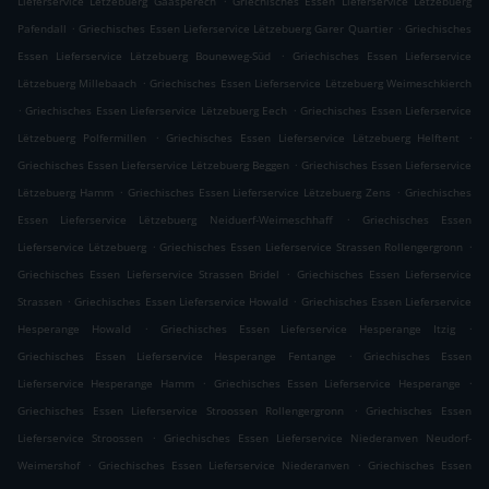
Lieferservice Lëtzebuerg Gaasperech
Griechisches Essen Lieferservice Lëtzebuerg
.
.
Pafendall
Griechisches Essen Lieferservice Lëtzebuerg Garer Quartier
Griechisches
.
Essen Lieferservice Lëtzebuerg Bouneweg-Süd
Griechisches Essen Lieferservice
.
Lëtzebuerg Millebaach
Griechisches Essen Lieferservice Lëtzebuerg Weimeschkierch
.
.
Griechisches Essen Lieferservice Lëtzebuerg Eech
Griechisches Essen Lieferservice
.
.
Lëtzebuerg Polfermillen
Griechisches Essen Lieferservice Lëtzebuerg Helftent
.
Griechisches Essen Lieferservice Lëtzebuerg Beggen
Griechisches Essen Lieferservice
.
.
Lëtzebuerg Hamm
Griechisches Essen Lieferservice Lëtzebuerg Zens
Griechisches
.
Essen Lieferservice Lëtzebuerg Neiduerf-Weimeschhaff
Griechisches Essen
.
.
Lieferservice Lëtzebuerg
Griechisches Essen Lieferservice Strassen Rollengergronn
.
Griechisches Essen Lieferservice Strassen Bridel
Griechisches Essen Lieferservice
.
.
Strassen
Griechisches Essen Lieferservice Howald
Griechisches Essen Lieferservice
.
.
Hesperange Howald
Griechisches Essen Lieferservice Hesperange Itzig
.
Griechisches Essen Lieferservice Hesperange Fentange
Griechisches Essen
.
.
Lieferservice Hesperange Hamm
Griechisches Essen Lieferservice Hesperange
.
Griechisches Essen Lieferservice Stroossen Rollengergronn
Griechisches Essen
.
Lieferservice Stroossen
Griechisches Essen Lieferservice Niederanven Neudorf-
.
.
Weimershof
Griechisches Essen Lieferservice Niederanven
Griechisches Essen