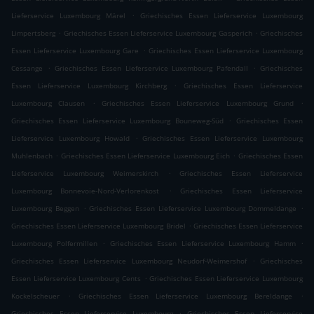
.
Lieferservice Luxembourg Märel
Griechisches Essen Lieferservice Luxembourg
.
.
Limpertsberg
Griechisches Essen Lieferservice Luxembourg Gasperich
Griechisches
.
Essen Lieferservice Luxembourg Gare
Griechisches Essen Lieferservice Luxembourg
.
.
Cessange
Griechisches Essen Lieferservice Luxembourg Pafendall
Griechisches
.
Essen Lieferservice Luxembourg Kirchberg
Griechisches Essen Lieferservice
.
.
Luxembourg Clausen
Griechisches Essen Lieferservice Luxembourg Grund
.
Griechisches Essen Lieferservice Luxembourg Bouneweg-Süd
Griechisches Essen
.
Lieferservice Luxembourg Howald
Griechisches Essen Lieferservice Luxembourg
.
.
Muhlenbach
Griechisches Essen Lieferservice Luxembourg Eich
Griechisches Essen
.
Lieferservice Luxembourg Weimerskirch
Griechisches Essen Lieferservice
.
Luxembourg Bonnevoie-Nord-Verlorenkost
Griechisches Essen Lieferservice
.
.
Luxembourg Beggen
Griechisches Essen Lieferservice Luxembourg Dommeldange
.
Griechisches Essen Lieferservice Luxembourg Bridel
Griechisches Essen Lieferservice
.
.
Luxembourg Polfermillen
Griechisches Essen Lieferservice Luxembourg Hamm
.
Griechisches Essen Lieferservice Luxembourg Neudorf-Weimershof
Griechisches
.
Essen Lieferservice Luxembourg Cents
Griechisches Essen Lieferservice Luxembourg
.
.
Kockelscheuer
Griechisches Essen Lieferservice Luxembourg Bereldange
.
Griechisches Essen Lieferservice Luxembourg
Griechisches Essen Lieferservice