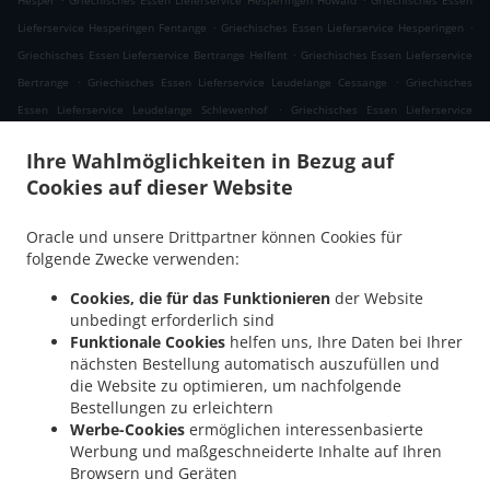
Hesper
Griechisches Essen Lieferservice Hesperingen Howald
Griechisches Essen
.
.
Lieferservice Hesperingen Fentange
Griechisches Essen Lieferservice Hesperingen
.
Griechisches Essen Lieferservice Bertrange Helfent
Griechisches Essen Lieferservice
.
.
Bertrange
Griechisches Essen Lieferservice Leudelange Cessange
Griechisches
.
Essen Lieferservice Leudelange Schlewenhof
Griechisches Essen Lieferservice
.
.
Leudelange
Griechisches Essen Lieferservice Bartringen Helfent
Griechisches Essen
Ihre Wahlmöglichkeiten in Bezug auf
.
.
Lieferservice Bartringen
Griechisches Essen Lieferservice Bridel
Griechisches Essen
Cookies auf dieser Website
.
.
Lieferservice Itzig
Griechisches Essen Lieferservice Bartreng Helfent
Griechisches
.
.
Essen Lieferservice Bartreng
Griechisches Essen Lieferservice Leideleng
Oracle und unsere Drittpartner können Cookies für
.
Griechisches Essen Lieferservice Leudelingen
Griechisches Essen Lieferservice
folgende Zwecke verwenden:
.
.
Fentange
Griechisches Essen Lieferservice Kockelscheuer
Griechisches Essen
Cookies, die für das Funktionieren
der Website
.
Lieferservice Kopstal Rollengergronn
Griechisches Essen Lieferservice Kopstal Bridel
unbedingt erforderlich sind
.
.
Griechisches Essen Lieferservice Kopstal
Griechisches Essen Lieferservice
Funktionale Cookies
helfen uns, Ihre Daten bei Ihrer
.
.
Koplescht Briddel
Griechisches Essen Lieferservice Koplescht
Griechisches Essen
nächsten Bestellung automatisch auszufüllen und
.
.
die Website zu optimieren, um nachfolgende
Lieferservice Bereldange
Griechisches Essen Lieferservice Walfer
Griechisches
Bestellungen zu erleichtern
.
Essen Lieferservice Walferdange Bereldange
Griechisches Essen Lieferservice
Werbe-Cookies
ermöglichen interessenbasierte
.
.
Walferdange Beggen
Griechisches Essen Lieferservice Walferdange Dommeldange
Werbung und maßgeschneiderte Inhalte auf Ihren
.
Griechisches Essen Lieferservice Walferdange
Griechisches Essen Lieferservice
Browsern und Geräten
.
.