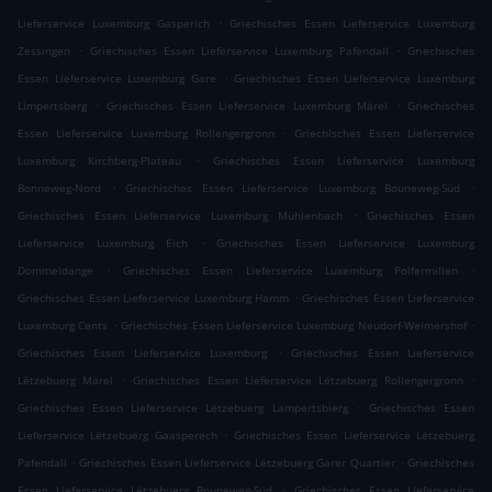
.
Lieferservice Luxemburg Gasperich
Griechisches Essen Lieferservice Luxemburg
.
.
Zessingen
Griechisches Essen Lieferservice Luxemburg Pafendall
Griechisches
.
Essen Lieferservice Luxemburg Gare
Griechisches Essen Lieferservice Luxemburg
.
.
Limpertsberg
Griechisches Essen Lieferservice Luxemburg Märel
Griechisches
.
Essen Lieferservice Luxemburg Rollengergronn
Griechisches Essen Lieferservice
.
Luxemburg Kirchberg-Plateau
Griechisches Essen Lieferservice Luxemburg
.
.
Bonneweg-Nord
Griechisches Essen Lieferservice Luxemburg Bouneweg-Süd
.
Griechisches Essen Lieferservice Luxemburg Mühlenbach
Griechisches Essen
.
Lieferservice Luxemburg Eich
Griechisches Essen Lieferservice Luxemburg
.
.
Dommeldange
Griechisches Essen Lieferservice Luxemburg Polfermillen
.
Griechisches Essen Lieferservice Luxemburg Hamm
Griechisches Essen Lieferservice
.
.
Luxemburg Cents
Griechisches Essen Lieferservice Luxemburg Neudorf-Weimershof
.
Griechisches Essen Lieferservice Luxemburg
Griechisches Essen Lieferservice
.
.
Lëtzebuerg Märel
Griechisches Essen Lieferservice Lëtzebuerg Rollengergronn
.
Griechisches Essen Lieferservice Lëtzebuerg Lampertsbierg
Griechisches Essen
.
Lieferservice Lëtzebuerg Gaasperech
Griechisches Essen Lieferservice Lëtzebuerg
.
.
Pafendall
Griechisches Essen Lieferservice Lëtzebuerg Garer Quartier
Griechisches
.
Essen Lieferservice Lëtzebuerg Bouneweg-Süd
Griechisches Essen Lieferservice