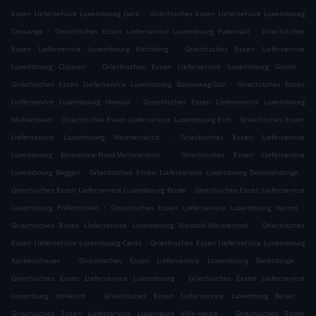
.
Essen Lieferservice Luxembourg Gare
Griechisches Essen Lieferservice Luxembourg
.
.
Cessange
Griechisches Essen Lieferservice Luxembourg Pafendall
Griechisches
.
Essen Lieferservice Luxembourg Kirchberg
Griechisches Essen Lieferservice
.
.
Luxembourg Clausen
Griechisches Essen Lieferservice Luxembourg Grund
.
Griechisches Essen Lieferservice Luxembourg Bouneweg-Süd
Griechisches Essen
.
Lieferservice Luxembourg Howald
Griechisches Essen Lieferservice Luxembourg
.
.
Muhlenbach
Griechisches Essen Lieferservice Luxembourg Eich
Griechisches Essen
.
Lieferservice Luxembourg Weimerskirch
Griechisches Essen Lieferservice
.
Luxembourg Bonnevoie-Nord-Verlorenkost
Griechisches Essen Lieferservice
.
.
Luxembourg Beggen
Griechisches Essen Lieferservice Luxembourg Dommeldange
.
Griechisches Essen Lieferservice Luxembourg Bridel
Griechisches Essen Lieferservice
.
.
Luxembourg Polfermillen
Griechisches Essen Lieferservice Luxembourg Hamm
.
Griechisches Essen Lieferservice Luxembourg Neudorf-Weimershof
Griechisches
.
Essen Lieferservice Luxembourg Cents
Griechisches Essen Lieferservice Luxembourg
.
.
Kockelscheuer
Griechisches Essen Lieferservice Luxembourg Bereldange
.
Griechisches Essen Lieferservice Luxembourg
Griechisches Essen Lieferservice
.
.
Luxemburg Hollerich
Griechisches Essen Lieferservice Luxemburg Belair
.
Griechisches Essen Lieferservice Luxemburg Ville-Haute
Griechisches Essen