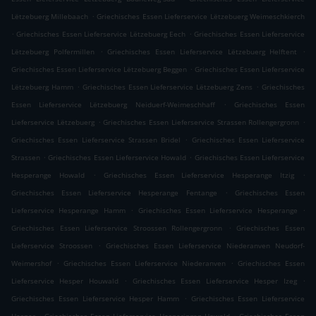
.
Lëtzebuerg Millebaach
Griechisches Essen Lieferservice Lëtzebuerg Weimeschkierch
.
.
Griechisches Essen Lieferservice Lëtzebuerg Eech
Griechisches Essen Lieferservice
.
.
Lëtzebuerg Polfermillen
Griechisches Essen Lieferservice Lëtzebuerg Helftent
.
Griechisches Essen Lieferservice Lëtzebuerg Beggen
Griechisches Essen Lieferservice
.
.
Lëtzebuerg Hamm
Griechisches Essen Lieferservice Lëtzebuerg Zens
Griechisches
.
Essen Lieferservice Lëtzebuerg Neiduerf-Weimeschhaff
Griechisches Essen
.
.
Lieferservice Lëtzebuerg
Griechisches Essen Lieferservice Strassen Rollengergronn
.
Griechisches Essen Lieferservice Strassen Bridel
Griechisches Essen Lieferservice
.
.
Strassen
Griechisches Essen Lieferservice Howald
Griechisches Essen Lieferservice
.
.
Hesperange Howald
Griechisches Essen Lieferservice Hesperange Itzig
.
Griechisches Essen Lieferservice Hesperange Fentange
Griechisches Essen
.
.
Lieferservice Hesperange Hamm
Griechisches Essen Lieferservice Hesperange
.
Griechisches Essen Lieferservice Stroossen Rollengergronn
Griechisches Essen
.
Lieferservice Stroossen
Griechisches Essen Lieferservice Niederanven Neudorf-
.
.
Weimershof
Griechisches Essen Lieferservice Niederanven
Griechisches Essen
.
.
Lieferservice Hesper Houwald
Griechisches Essen Lieferservice Hesper Izeg
.
Griechisches Essen Lieferservice Hesper Hamm
Griechisches Essen Lieferservice
.
.