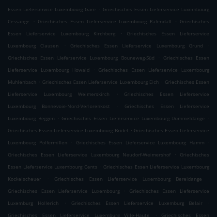
.
Essen Lieferservice Luxembourg Gare
Griechisches Essen Lieferservice Luxembourg
.
.
Cessange
Griechisches Essen Lieferservice Luxembourg Pafendall
Griechisches
.
Essen Lieferservice Luxembourg Kirchberg
Griechisches Essen Lieferservice
.
.
Luxembourg Clausen
Griechisches Essen Lieferservice Luxembourg Grund
.
Griechisches Essen Lieferservice Luxembourg Bouneweg-Süd
Griechisches Essen
.
Lieferservice Luxembourg Howald
Griechisches Essen Lieferservice Luxembourg
.
.
Muhlenbach
Griechisches Essen Lieferservice Luxembourg Eich
Griechisches Essen
.
Lieferservice Luxembourg Weimerskirch
Griechisches Essen Lieferservice
.
Luxembourg Bonnevoie-Nord-Verlorenkost
Griechisches Essen Lieferservice
.
.
Luxembourg Beggen
Griechisches Essen Lieferservice Luxembourg Dommeldange
.
Griechisches Essen Lieferservice Luxembourg Bridel
Griechisches Essen Lieferservice
.
.
Luxembourg Polfermillen
Griechisches Essen Lieferservice Luxembourg Hamm
.
Griechisches Essen Lieferservice Luxembourg Neudorf-Weimershof
Griechisches
.
Essen Lieferservice Luxembourg Cents
Griechisches Essen Lieferservice Luxembourg
.
.
Kockelscheuer
Griechisches Essen Lieferservice Luxembourg Bereldange
.
Griechisches Essen Lieferservice Luxembourg
Griechisches Essen Lieferservice
.
.
Luxemburg Hollerich
Griechisches Essen Lieferservice Luxemburg Belair
.
Griechisches Essen Lieferservice Luxemburg Ville-Haute
Griechisches Essen