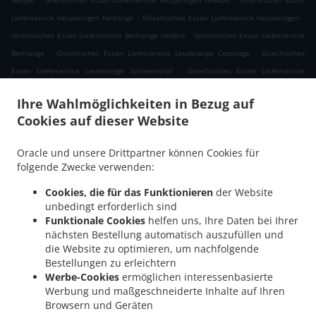
Hesper
Griechisches Essen Lieferservice Hesperingen Howald
Griechisches Essen
.
.
Lieferservice Hesperingen Fentange
Griechisches Essen Lieferservice Hesperingen
.
Griechisches Essen Lieferservice Bertrange Helfent
Griechisches Essen Lieferservice
.
.
Bertrange
Griechisches Essen Lieferservice Leudelange Cessange
Griechisches
.
Essen Lieferservice Leudelange Schlewenhof
Griechisches Essen Lieferservice
.
.
Leudelange
Griechisches Essen Lieferservice Bartringen Helfent
Griechisches Essen
Ihre Wahlmöglichkeiten in Bezug auf
.
.
Lieferservice Bartringen
Griechisches Essen Lieferservice Bridel
Griechisches Essen
Cookies auf dieser Website
.
.
Lieferservice Itzig
Griechisches Essen Lieferservice Bartreng Helfent
Griechisches
.
.
Essen Lieferservice Bartreng
Griechisches Essen Lieferservice Leideleng
Oracle und unsere Drittpartner können Cookies für
.
Griechisches Essen Lieferservice Leudelingen
Griechisches Essen Lieferservice
folgende Zwecke verwenden:
.
.
Fentange
Griechisches Essen Lieferservice Kockelscheuer
Griechisches Essen
Cookies, die für das Funktionieren
der Website
.
Lieferservice Kopstal Rollengergronn
Griechisches Essen Lieferservice Kopstal Bridel
unbedingt erforderlich sind
.
.
Griechisches Essen Lieferservice Kopstal
Griechisches Essen Lieferservice
Funktionale Cookies
helfen uns, Ihre Daten bei Ihrer
.
.
Koplescht Briddel
Griechisches Essen Lieferservice Koplescht
Griechisches Essen
nächsten Bestellung automatisch auszufüllen und
.
.
die Website zu optimieren, um nachfolgende
Lieferservice Bereldange
Griechisches Essen Lieferservice Walfer
Griechisches
Bestellungen zu erleichtern
.
Essen Lieferservice Walferdange Bereldange
Griechisches Essen Lieferservice
Werbe-Cookies
ermöglichen interessenbasierte
.
.
Walferdange Beggen
Griechisches Essen Lieferservice Walferdange Dommeldange
Werbung und maßgeschneiderte Inhalte auf Ihren
.
Griechisches Essen Lieferservice Walferdange
Griechisches Essen Lieferservice
Browsern und Geräten
.
.