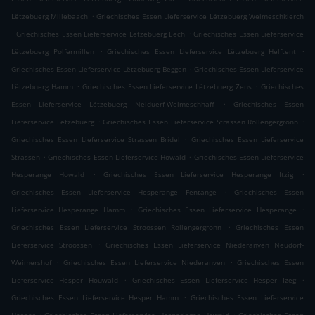
.
Lëtzebuerg Millebaach
Griechisches Essen Lieferservice Lëtzebuerg Weimeschkierch
.
.
Griechisches Essen Lieferservice Lëtzebuerg Eech
Griechisches Essen Lieferservice
.
.
Lëtzebuerg Polfermillen
Griechisches Essen Lieferservice Lëtzebuerg Helftent
.
Griechisches Essen Lieferservice Lëtzebuerg Beggen
Griechisches Essen Lieferservice
.
.
Lëtzebuerg Hamm
Griechisches Essen Lieferservice Lëtzebuerg Zens
Griechisches
.
Essen Lieferservice Lëtzebuerg Neiduerf-Weimeschhaff
Griechisches Essen
.
.
Lieferservice Lëtzebuerg
Griechisches Essen Lieferservice Strassen Rollengergronn
.
Griechisches Essen Lieferservice Strassen Bridel
Griechisches Essen Lieferservice
.
.
Strassen
Griechisches Essen Lieferservice Howald
Griechisches Essen Lieferservice
.
.
Hesperange Howald
Griechisches Essen Lieferservice Hesperange Itzig
.
Griechisches Essen Lieferservice Hesperange Fentange
Griechisches Essen
.
.
Lieferservice Hesperange Hamm
Griechisches Essen Lieferservice Hesperange
.
Griechisches Essen Lieferservice Stroossen Rollengergronn
Griechisches Essen
.
Lieferservice Stroossen
Griechisches Essen Lieferservice Niederanven Neudorf-
.
.
Weimershof
Griechisches Essen Lieferservice Niederanven
Griechisches Essen
.
.
Lieferservice Hesper Houwald
Griechisches Essen Lieferservice Hesper Izeg
.
Griechisches Essen Lieferservice Hesper Hamm
Griechisches Essen Lieferservice
.
.