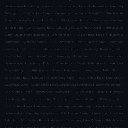
.
Lieferservice Luxemburg Gasperich
Griechisches Essen Lieferservice Luxemburg
.
.
Zessingen
Griechisches Essen Lieferservice Luxemburg Pafendall
Griechisches
.
Essen Lieferservice Luxemburg Gare
Griechisches Essen Lieferservice Luxemburg
.
.
Limpertsberg
Griechisches Essen Lieferservice Luxemburg Märel
Griechisches
.
Essen Lieferservice Luxemburg Rollengergronn
Griechisches Essen Lieferservice
.
Luxemburg Kirchberg-Plateau
Griechisches Essen Lieferservice Luxemburg
.
.
Bonneweg-Nord
Griechisches Essen Lieferservice Luxemburg Bouneweg-Süd
.
Griechisches Essen Lieferservice Luxemburg Mühlenbach
Griechisches Essen
.
Lieferservice Luxemburg Eich
Griechisches Essen Lieferservice Luxemburg
.
.
Dommeldange
Griechisches Essen Lieferservice Luxemburg Polfermillen
.
Griechisches Essen Lieferservice Luxemburg Hamm
Griechisches Essen Lieferservice
.
.
Luxemburg Cents
Griechisches Essen Lieferservice Luxemburg Neudorf-Weimershof
.
Griechisches Essen Lieferservice Luxemburg
Griechisches Essen Lieferservice
.
.
Lëtzebuerg Märel
Griechisches Essen Lieferservice Lëtzebuerg Rollengergronn
.
Griechisches Essen Lieferservice Lëtzebuerg Lampertsbierg
Griechisches Essen
.
Lieferservice Lëtzebuerg Gaasperech
Griechisches Essen Lieferservice Lëtzebuerg
.
.
Pafendall
Griechisches Essen Lieferservice Lëtzebuerg Garer Quartier
Griechisches
.
Essen Lieferservice Lëtzebuerg Bouneweg-Süd
Griechisches Essen Lieferservice