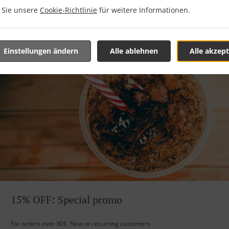
n Sie unsere
Cookie-Richtlinie
für weitere Informationen.
Einstellungen ändern
Alle ablehnen
Alle akzept
15% OFF: Special promo
For orders over 30€. New or recurring customers