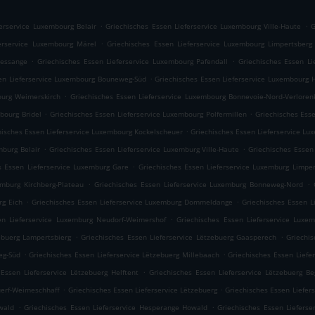
.
.
ferservice Luxembourg Belair
Griechisches Essen Lieferservice Luxembourg Ville-Haute
G
.
ferservice Luxembourg Märel
Griechisches Essen Lieferservice Luxembourg Limpertsberg
.
.
Cessange
Griechisches Essen Lieferservice Luxembourg Pafendall
Griechisches Essen Li
.
en Lieferservice Luxembourg Bouneweg-Süd
Griechisches Essen Lieferservice Luxembourg 
.
ourg Weimerskirch
Griechisches Essen Lieferservice Luxembourg Bonnevoie-Nord-Verloren
.
.
bourg Bridel
Griechisches Essen Lieferservice Luxembourg Polfermillen
Griechisches Ess
.
hisches Essen Lieferservice Luxembourg Kockelscheuer
Griechisches Essen Lieferservice L
.
.
mburg Belair
Griechisches Essen Lieferservice Luxemburg Ville-Haute
Griechisches Essen
.
s Essen Lieferservice Luxemburg Gare
Griechisches Essen Lieferservice Luxemburg Limper
.
.
emburg Kirchberg-Plateau
Griechisches Essen Lieferservice Luxemburg Bonneweg-Nord
.
.
rg Eich
Griechisches Essen Lieferservice Luxemburg Dommeldange
Griechisches Essen L
.
en Lieferservice Luxemburg Neudorf-Weimershof
Griechisches Essen Lieferservice Luxe
.
.
ebuerg Lampertsbierg
Griechisches Essen Lieferservice Lëtzebuerg Gaasperech
Griechis
.
.
eg-Süd
Griechisches Essen Lieferservice Lëtzebuerg Millebaach
Griechisches Essen Liefe
.
 Essen Lieferservice Lëtzebuerg Helftent
Griechisches Essen Lieferservice Lëtzebuerg B
.
.
uerf-Weimeschhaff
Griechisches Essen Lieferservice Lëtzebuerg
Griechisches Essen Liefer
.
.
wald
Griechisches Essen Lieferservice Hesperange Howald
Griechisches Essen Lieferse