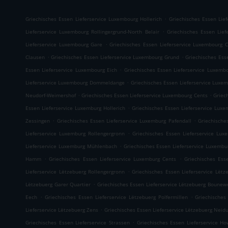
.
Griechisches Essen Lieferservice Luxembourg Hollerich
Griechisches Essen Lie
.
Lieferservice Luxembourg Rollingergrund-North Belair
Griechisches Essen Lie
.
Lieferservice Luxembourg Gare
Griechisches Essen Lieferservice Luxembourg 
.
.
Clausen
Griechisches Essen Lieferservice Luxembourg Grund
Griechisches Ess
.
Essen Lieferservice Luxembourg Eich
Griechisches Essen Lieferservice Luxemb
.
Lieferservice Luxembourg Dommeldange
Griechisches Essen Lieferservice Luxem
.
.
Neudorf-Weimershof
Griechisches Essen Lieferservice Luxembourg Cents
Griec
.
Essen Lieferservice Luxemburg Hollerich
Griechisches Essen Lieferservice Luxe
.
.
Zessingen
Griechisches Essen Lieferservice Luxemburg Pafendall
Griechische
.
Lieferservice Luxemburg Rollengergronn
Griechisches Essen Lieferservice Lux
.
Lieferservice Luxemburg Mühlenbach
Griechisches Essen Lieferservice Luxembu
.
.
Hamm
Griechisches Essen Lieferservice Luxemburg Cents
Griechisches Ess
.
Lieferservice Lëtzebuerg Rollengergronn
Griechisches Essen Lieferservice Lëtz
.
Lëtzebuerg Garer Quartier
Griechisches Essen Lieferservice Lëtzebuerg Bounew
.
.
Eech
Griechisches Essen Lieferservice Lëtzebuerg Polfermillen
Griechisches
.
Lieferservice Lëtzebuerg Zens
Griechisches Essen Lieferservice Lëtzebuerg Neid
.
Griechisches Essen Lieferservice Strassen
Griechisches Essen Lieferservice Ho