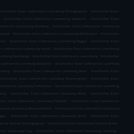
.
riechisches Essen Lieferservice Luxembourg Rollengergronn
Griechisches Essen
.
.
Griechisches Essen Lieferservice Luxembourg Gasperich
Griechisches Essen
.
eferservice Luxembourg Kirchberg
Griechisches Essen Lieferservice Luxembourg
.
.
Howald
Griechisches Essen Lieferservice Luxembourg Muhlenbach
Griechisches
.
.
kost
Griechisches Essen Lieferservice Luxembourg Beggen
Griechisches Essen
.
en Lieferservice Luxembourg Hamm
Griechisches Essen Lieferservice Luxembourg
.
.
uxembourg Bereldange
Griechisches Essen Lieferservice Luxembourg
Griechisches
.
 Lieferservice Luxemburg Gasperich
Griechisches Essen Lieferservice Luxemburg
.
.
tsberg
Griechisches Essen Lieferservice Luxemburg Märel
Griechisches Essen
.
Griechisches Essen Lieferservice Luxemburg Bouneweg-Süd
Griechisches Essen
.
ieferservice Luxemburg Polfermillen
Griechisches Essen Lieferservice Luxemburg
.
.
mburg
Griechisches Essen Lieferservice Lëtzebuerg Märel
Griechisches Essen
.
ches Essen Lieferservice Lëtzebuerg Pafendall
Griechisches Essen Lieferservice
.
rservice Lëtzebuerg Weimeschkierch
Griechisches Essen Lieferservice Lëtzebuerg
.
.
eggen
Griechisches Essen Lieferservice Lëtzebuerg Hamm
Griechisches Essen
.
.
service Strassen Rollengergronn
Griechisches Essen Lieferservice Strassen Bridel
.
.
rvice Hesperange Itzig
Griechisches Essen Lieferservice Hesperange Fentange