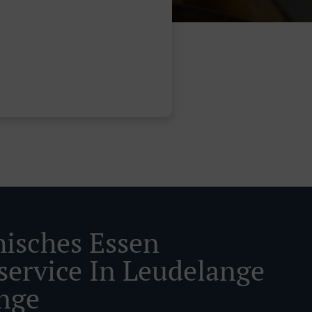
hisches Essen
rservice In Leudelange
nge