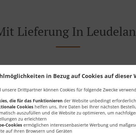
Mit Lieferung In Leudela
der Nähe von Leudelange Cessange und freuen uns auf Ihre O
hlmöglichkeiten in Bezug auf Cookies auf dieser 
teraktives Online-Menü anzusehen und bestellen Sie wenn Sie
ute Ihre Bestellung mit einer individuellen Zeitabschätzung 
 unsere Drittpartner können Cookies für folgende Zwecke verwen
ies, die für das Funktionieren
der Website unbedingt erforderlich
tionale Cookies
helfen uns, Ihre Daten bei Ihrer nächsten Bestell
matisch auszufüllen und die Website zu optimieren, um nachfolg
ellungen zu erleichtern
Angebote
be-Cookies
ermöglichen interessenbasierte Werbung und maßges
lte auf Ihren Browsern und Geräten