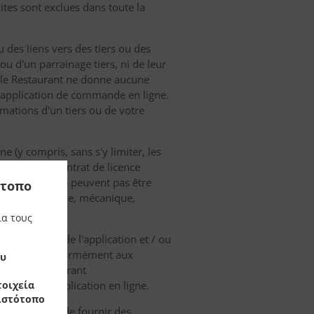
ites sont exclues dans toute la
 des liens vers des tiers ou des
ou d'un parrainage tiers, ni de leur
et le Restaurant ne donne aucune
te application de commande en ligne.
rmations d'un tiers ou de votre
e (y compris, sans s'y limiter, les
 licence du contrat de licence
on sur eux et ne peuvent pas être
ότοπο
it, électronique, mécanique,
ια τους
n des textes de l'application et / ou
et protégé conformément aux
ου
resse du Restaurant
οιχεία
t / ou à l'application en ligne.
 ιστότοπο
être demandé de fournir des