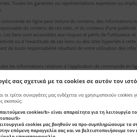
isés. Toutes les garanties ou représentations expresses ou implic
e.
de commande en ligne peut inclure du contenu, des informations ou
responsable du contenu de ces sites, ni du contenu d'une publicité 
 Les liens sont accessibles aux risques et périls de l'utilisateur 
stivité ou à l'exactitude de ces liens ou des sites hyperliés à cet
nt de toute responsabilité résultant de votre utilisation des info
tes les informations relatives à l'application de commande en lign
t la propriété et / ou disponibles avec l'autorisation du donneur de
tion afin de commander en ligne, qui détient des droits d'utilisati
ογές σας σχετικά με τα cookies σε αυτόν τον ιστ
ou transmises sous quelque forme ou par quelque moyen que ce so
, sans son autorisation écrite préalable.
αι οι τρίτοι συνεργάτες μας ενδέχεται να χρησιμοποιούν cookies γ
ς σκοπούς:
 spécifiques (par exemple les produits alimentaires), la dispositio
 les marques de commerce et tout autre contenu, est exclusif 
παιτούμενα cookies/b> είναι απαραίτητα για τη λειτουργία τ
t ne peut en aucun cas être utilisé sans l'autorisation écrite exp
τοπου/li>
ειτουργικά cookies
μας βοηθούν να προ-συμπληρώσουμε τα στ
i aucun droit concernant les informations relatives à la commande e
στην επόμενη παραγγελία σας και να βελτιστοποιήσουμε τον
ne à l'aide de l'application de commande en ligne, il peut vous 
 εύκολη επαναπαραγγελία