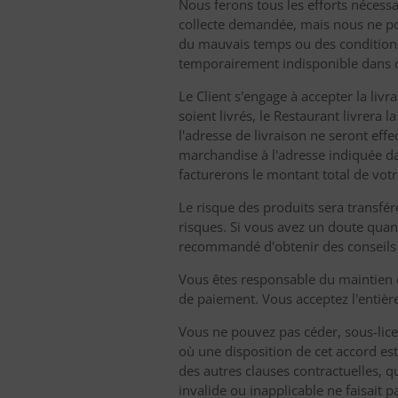
Nous ferons tous les efforts nécess
collecte demandée, mais nous ne pouv
du mauvais temps ou des conditions de
temporairement indisponible dans c
Le Client s'engage à accepter la livr
soient livrés, le Restaurant livrera 
l'adresse de livraison ne seront eff
marchandise à l'adresse indiquée 
facturerons le montant total de vo
Le risque des produits sera transféré 
risques. Si vous avez un doute quant 
recommandé d'obtenir des conseils spé
Vous êtes responsable du maintien d
de paiement. Vous acceptez l'entière
Vous ne pouvez pas céder, sous-lice
où une disposition de cet accord est e
des autres clauses contractuelles, qu
invalide ou inapplicable ne faisait p