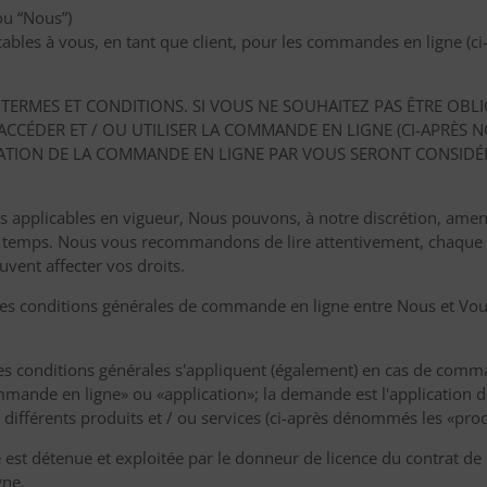
ou “Nous”)
cables à vous, en tant que client, pour les commandes en ligne 
 TERMES ET CONDITIONS. SI VOUS NE SOUHAITEZ PAS ÊTRE OBLI
 ACCÉDER ET / OU UTILISER LA COMMANDE EN LIGNE (CI-APR
ILISATION DE LA COMMANDE EN LIGNE PAR VOUS SERONT CONSI
es applicables en vigueur, Nous pouvons, à notre discrétion, ame
en temps. Nous vous recommandons de lire attentivement, chaque
uvent affecter vos droits.
les conditions générales de commande en ligne entre Nous et Vous 
es conditions générales s'appliquent (également) en cas de command
de en ligne» ou «application»; la demande est l'application de
ifférents produits et / ou services (ci-après dénommés les «produi
st détenue et exploitée par le donneur de licence du contrat de l
gne.