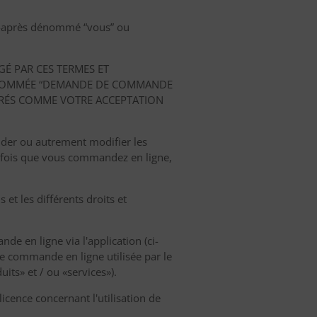
(ci-après dénommé “vous” ou
GÉ PAR CES TERMES ET
ÈS NOMMÉE “DEMANDE DE COMMANDE
DÉRÉS COMME VOTRE ACCEPTATION
nder ou autrement modifier les
 fois que vous commandez en ligne,
et les différents droits et
e en ligne via l'application (ci-
 commande en ligne utilisée par le
ts» et / ou «services»).
icence concernant l'utilisation de