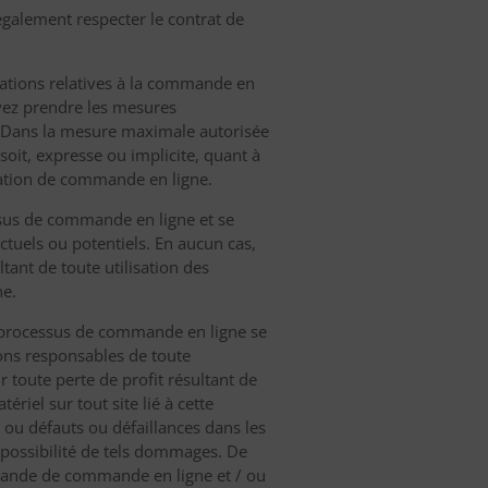
également respecter le contrat de
ormations relatives à la commande en
evez prendre les mesures
r. Dans la mesure maximale autorisée
soit, expresse ou implicite, quant à
ication de commande en ligne.
ssus de commande en ligne et se
actuels ou potentiels. En aucun cas,
ant de toute utilisation des
ne.
es processus de commande en ligne se
rons responsables de toute
 toute perte de profit résultant de
ériel sur tout site lié à cette
 ou défauts ou défaillances dans les
possibilité de tels dommages. De
mande de commande en ligne et / ou