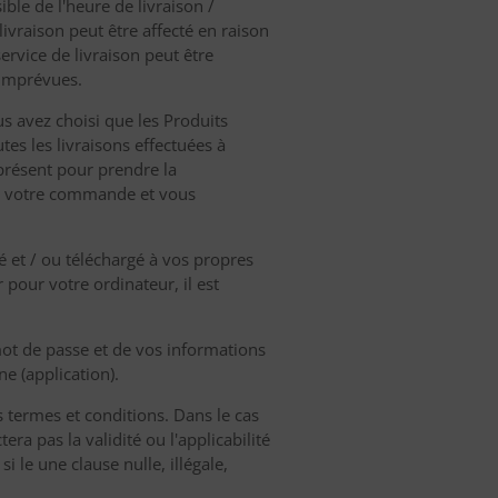
ble de l'heure de livraison /
ivraison peut être affecté en raison
ervice de livraison peut être
 imprévues.
us avez choisi que les Produits
tes les livraisons effectuées à
 présent pour prendre la
e votre commande et vous
isé et / ou téléchargé à vos propres
r pour votre ordinateur, il est
mot de passe et de vos informations
e (application).
 termes et conditions. Dans le cas
tera pas la validité ou l'applicabilité
 le une clause nulle, illégale,