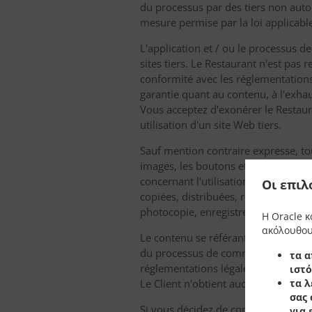
du processus par des tiers non autor
mesure permise par la loi applicabl
L'application et / ou le processus 
sites tiers. Le Restaurant n'est pas 
conformité avec les réglementations.
garantie quant au contenu, à l'exhau
Vous acceptez d'exonérer le Restaura
utilisation d'un site Web tiers.
Sauf mention contraire expresse, tou
images, les boutons et le texte) son
concernant l'utilisation de l'applica
Οι επιλ
copiées, distribuées, reproduites 
photocopie, enregistrement ou autre
Η Oracle κ
ακόλουθου
Le contenu se référant à des produits
du processus de commande en ligne,
τα α
réglementations légales en vigueur e
ιστό
τα λ
Le Client n'obtient aucune licence n
σας 
Si vous décidez de commander en lig
για