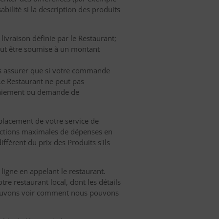
bilité si la description des produits
ivraison définie par le Restaurant;
peut être soumise à un montant
s assurer que si votre commande
 Le Restaurant ne peut pas
 paiement ou demande de
mplacement de votre service de
trictions maximales de dépenses en
fférent du prix des Produits s'ils
ligne en appelant le restaurant.
re restaurant local, dont les détails
 pouvons voir comment nous pouvons