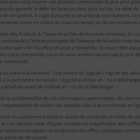
aires pour vous fournir vos produits commandés le plus près possi
ons garantir le délai de livraison dans tous les cas. Le délai de l
 circulation. Il s'agit d'assurer la sécurité de nos coureurs. Le s
ertaines zones en raison du mauvais temps ou de circonstances
aison des Produits à l'heure et au lieu de livraison convenus. Si vo
la commande à l'entrée principale de l'adresse de livraison mais tou
ectuées que si le chauffeur et vous y consentez. Si vous n'êtes pas
dans votre commande, nous ne vous rembourserons pas le prix d
tre commande.
au client à la livraison. Tout service du logiciel / logiciel est util
à la pertinence du service / logiciel à utiliser et / ou à télécharge
cialisés avant de l'utiliser et / ou de le télécharger.
e la confidentialité de vos informations personnelles, de votre 
 responsabilité de toutes vos activités liées à la commande en lign
ncier ou autrement transférer aucun de vos droits en vertu de ces
t / ou devient nulle, illégale, invalide ou inapplicable, elle n'affec
i resteront en vigueur et produiront des effets juridiques comme si
as partie de cet accord.