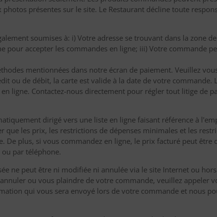
 photos présentes sur le site. Le Restaurant décline toute responsa
lement soumises à: i) Votre adresse se trouvant dans la zone de l
ligne pour accepter les commandes en ligne; iii) Votre commande 
éthodes mentionnées dans notre écran de paiement. Veuillez vou
rédit ou de débit, la carte est valide à la date de votre commande.
 ligne. Contactez-nous directement pour régler tout litige de
atiquement dirigé vers une liste en ligne faisant référence à l'e
er que les prix, les restrictions de dépenses minimales et les res
e. De plus, si vous commandez en ligne, le prix facturé peut être di
ou par téléphone.
 ne peut être ni modifiée ni annulée via le site Internet ou hors 
z annuler ou vous plaindre de votre commande, veuillez appeler vot
nfirmation qui vous sera envoyé lors de votre commande et nous