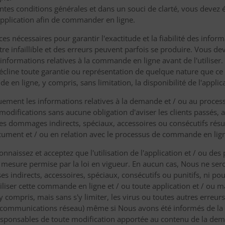
entes conditions générales et dans un souci de clarté, vous devez 
l'application afin de commander en ligne.
nces nécessaires pour garantir l'exactitude et la fiabilité des inf
tre infaillible et des erreurs peuvent parfois se produire. Vous d
s informations relatives à la commande en ligne avant de l'utilise
 décline toute garantie ou représentation de quelque nature que ce 
e en ligne, y compris, sans limitation, la disponibilité de l'appl
uement les informations relatives à la demande et / ou au proce
 modifications sans aucune obligation d'aviser les clients passés, 
es dommages indirects, spéciaux, accessoires ou consécutifs résult
ument et / ou en relation avec le processus de commande en lig
nnaissez et acceptez que l'utilisation de l'application et / ou d
 la mesure permise par la loi en vigueur. En aucun cas, Nous ne se
indirects, accessoires, spéciaux, consécutifs ou punitifs, ni pour
utiliser cette commande en ligne et / ou toute application et / ou mat
compris, mais sans s'y limiter, les virus ou toutes autres erreurs
 communications réseau) même si Nous avons été informés de la 
esponsables de toute modification apportée au contenu de la de