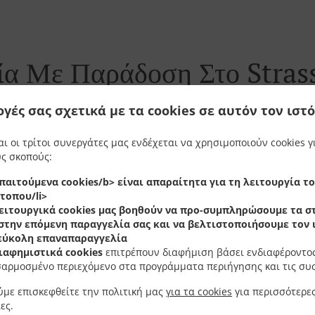
ία Με Παράδοση Στο Strass
ογές σας σχετικά με τα cookies σε αυτόν τον ιστ
αι οι τρίτοι συνεργάτες μας ενδέχεται να χρησιμοποιούν cookies γ
ς σκοπούς:
trassen Bridel και είμαστε στην ευχάριστη θέση να δεχθού
παιτούμενα cookies/b> είναι απαραίτητα για τη λειτουργία τ
γηθείτε στο online menu και δώστε την παραγγελία σας ότ
τοπου/li>
τό να επιβεβαιώσουμε την παραγγελία και να δώσουμε ένα
ειτουργικά cookies
μας βοηθούν να προ-συμπληρώσουμε τα στ
στην επόμενη παραγγελία σας και να βελτιστοποιήσουμε τον
 εύκολη επαναπαραγγελία
ιαφημιστικά cookies
επιτρέπουν διαφήμιση βάσει ενδιαφέροντος
αρμοσμένο περιεχόμενο στα προγράμματα περιήγησης και τις συ
Προσφορές
με επισκεφθείτε την πολιτική μας
για τα cookies
για περισσότερε
ες.