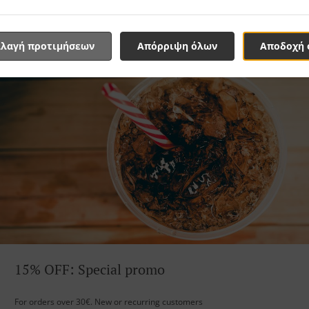
λαγή προτιμήσεων
Απόρριψη όλων
Αποδοχή 
15% OFF: Special promo
For orders over 30€. New or recurring customers