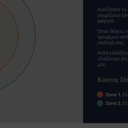
Αναζητάτε το 
γνωρίζουν όλ
φαγητό.
Όταν θέλετε ν
τροφίμων από 
επιλογή σας.
Απλά επιλέξτ
ελπίζουμε ότ
μας.
Κόστος De
Zone 1
, Ε
Zone 2
, Ε