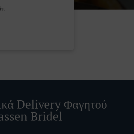
τι
ικά Delivery Φαγητού
assen Bridel