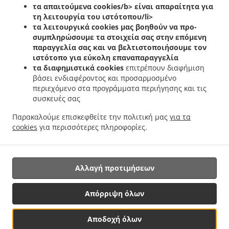
.
.
.
τα απαιτούμενα cookies/b> είναι απαραίτητα για
Helfent
Ελληνικά Delivery φαγητού Bartreng
Ελληνικά Delivery φαγητού Leideleng
τη λειτουργία του ιστότοπου/li>
.
.
Ελληνικά Delivery φαγητού Leudelingen
Ελληνικά Delivery φαγητού Fentange
τα λειτουργικά cookies
μας βοηθούν να προ-
.
Ελληνικά Delivery φαγητού Kockelscheuer
Ελληνικά Delivery φαγητού Kopstal
συμπληρώσουμε τα στοιχεία σας στην επόμενη
.
.
Rollengergronn
Ελληνικά Delivery φαγητού Kopstal Bridel
Ελληνικά Delivery
παραγγελία σας και να βελτιστοποιήσουμε τον
.
.
ιστότοπο για εύκολη επαναπαραγγελία
φαγητού Kopstal
Ελληνικά Delivery φαγητού Koplescht Briddel
Ελληνικά Delivery
τα διαφημιστικά cookies
επιτρέπουν διαφήμιση
.
.
φαγητού Koplescht
Ελληνικά Delivery φαγητού Bereldange
Ελληνικά Delivery
βάσει ενδιαφέροντος και προσαρμοσμένο
.
.
φαγητού Walfer
Ελληνικά Delivery φαγητού Walferdange Bereldange
Ελληνικά
περιεχόμενο στα προγράμματα περιήγησης και τις
.
Delivery φαγητού Walferdange Beggen
Ελληνικά Delivery φαγητού Walferdange
συσκευές σας
.
.
Dommeldange
Ελληνικά Delivery φαγητού Walferdange
Ελληνικά Delivery φαγητού
Παρακαλούμε επισκεφθείτε την πολιτική μας
για τα
.
.
.
Steinsel
Ελληνικά Delivery φαγητού L Bereldange
Ελληνικά Delivery φαγητού L
cookies
για περισσότερες πληροφορίες.
.
Ελληνικά Delivery φαγητού Nidderaanwen Neiduerf-Weimeschhaff
Ελληνικά Delivery
.
.
φαγητού Nidderaanwen
Κεµπάπ Delivery υπηρεσίες
Παράδοση φαγητού Takeaway
Αλλαγή προτιμήσεων
Υποστηριζόμενο από:
Απόρριψη όλων
Letz2Go S.A.R.L.-s| info@letz2go.com | +34661617059
Αποδοχή όλων