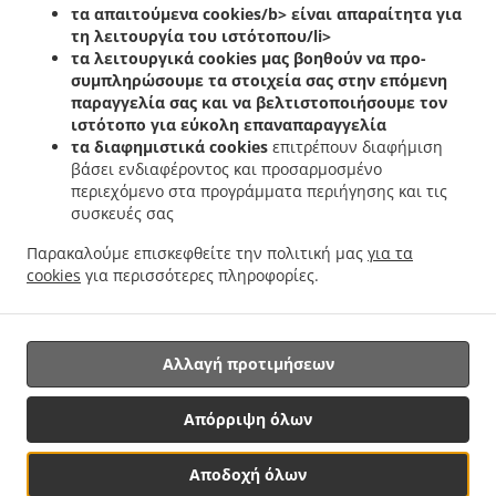
.
.
.
τα απαιτούμενα cookies/b> είναι απαραίτητα για
Helfent
Ελληνικά Delivery φαγητού Bartreng
Ελληνικά Delivery φαγητού Leideleng
τη λειτουργία του ιστότοπου/li>
.
.
Ελληνικά Delivery φαγητού Leudelingen
Ελληνικά Delivery φαγητού Fentange
τα λειτουργικά cookies
μας βοηθούν να προ-
.
Ελληνικά Delivery φαγητού Kockelscheuer
Ελληνικά Delivery φαγητού Kopstal
συμπληρώσουμε τα στοιχεία σας στην επόμενη
.
.
Rollengergronn
Ελληνικά Delivery φαγητού Kopstal Bridel
Ελληνικά Delivery
παραγγελία σας και να βελτιστοποιήσουμε τον
.
.
ιστότοπο για εύκολη επαναπαραγγελία
φαγητού Kopstal
Ελληνικά Delivery φαγητού Koplescht Briddel
Ελληνικά Delivery
τα διαφημιστικά cookies
επιτρέπουν διαφήμιση
.
.
φαγητού Koplescht
Ελληνικά Delivery φαγητού Bereldange
Ελληνικά Delivery
βάσει ενδιαφέροντος και προσαρμοσμένο
.
.
φαγητού Walfer
Ελληνικά Delivery φαγητού Walferdange Bereldange
Ελληνικά
περιεχόμενο στα προγράμματα περιήγησης και τις
.
Delivery φαγητού Walferdange Beggen
Ελληνικά Delivery φαγητού Walferdange
συσκευές σας
.
.
Dommeldange
Ελληνικά Delivery φαγητού Walferdange
Ελληνικά Delivery φαγητού
Παρακαλούμε επισκεφθείτε την πολιτική μας
για τα
.
.
.
Steinsel
Ελληνικά Delivery φαγητού L Bereldange
Ελληνικά Delivery φαγητού L
cookies
για περισσότερες πληροφορίες.
.
Ελληνικά Delivery φαγητού Nidderaanwen Neiduerf-Weimeschhaff
Ελληνικά Delivery
.
.
φαγητού Nidderaanwen
Κεµπάπ Delivery υπηρεσίες
Παράδοση φαγητού Takeaway
Αλλαγή προτιμήσεων
Υποστηριζόμενο από:
Απόρριψη όλων
Letz2Go S.A.R.L.-s| info@letz2go.com | +34661617059
Αποδοχή όλων