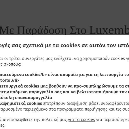
 Με Παράδοση Στο Luxem
ογές σας σχετικά με τα cookies σε αυτόν τον ιστ
αι οι τρίτοι συνεργάτες μας ενδέχεται να χρησιμοποιούν cookies γ
ς σκοπούς:
xembourg Grund και είμαστε στην ευχάριστη θέση να δεχθο
παιτούμενα cookies/b> είναι απαραίτητα για τη λειτουργία τ
γηθείτε στο online menu και δώστε την παραγγελία σας ότ
τοπου/li>
τό να επιβεβαιώσουμε την παραγγελία και να δώσουμε ένα
ειτουργικά cookies
μας βοηθούν να προ-συμπληρώσουμε τα στ
στην επόμενη παραγγελία σας και να βελτιστοποιήσουμε τον
 εύκολη επαναπαραγγελία
ιαφημιστικά cookies
επιτρέπουν διαφήμιση βάσει ενδιαφέροντος
αρμοσμένο περιεχόμενο στα προγράμματα περιήγησης και τις συ
Προσφορές
με επισκεφθείτε την πολιτική μας
για τα cookies
για περισσότερε
ες.