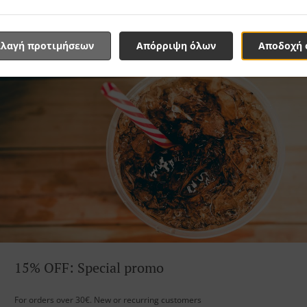
λαγή προτιμήσεων
Απόρριψη όλων
Αποδοχή 
15% OFF: Special promo
For orders over 30€. New or recurring customers