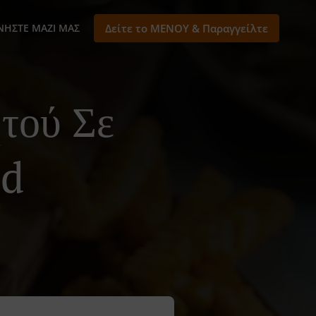
ΝΉΣΤΕ ΜΑΖΊ ΜΑΣ
Δείτε το ΜΕΝΟΥ & Παραγγείλτε
τού Σε
nd