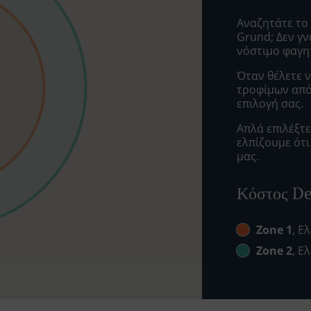
Αναζητάτε το
Grund; Δεν γ
νόστιμο φαγη
Όταν θέλετε ν
τροφίμων από 
επιλογή σας.
Απλά επιλέξτ
ελπίζουμε ότ
μας.
Κόστος De
Zone 1
, Ε
Zone 2
, Ε