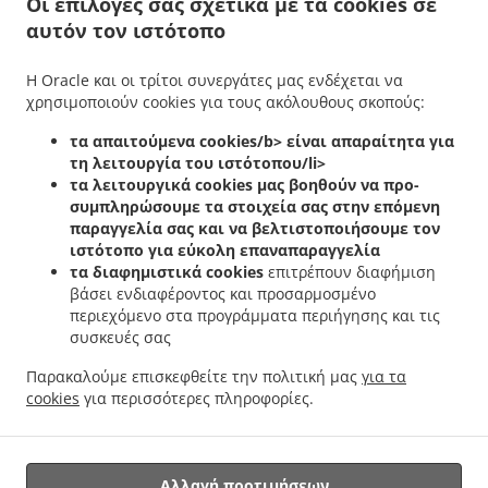
Οι επιλογές σας σχετικά με τα cookies σε
Delivery φαγητού Bertrange Helfent
Ελληνικά Delivery φαγητού Bertrange
Ελληνικά
αυτόν τον ιστότοπο
.
Delivery φαγητού Leudelange Cessange
Ελληνικά Delivery φαγητού Leudelange
.
.
Schlewenhof
Ελληνικά Delivery φαγητού Leudelange
Ελληνικά Delivery φαγητού
Η Oracle και οι τρίτοι συνεργάτες μας ενδέχεται να
.
.
Bartringen Helfent
Ελληνικά Delivery φαγητού Bartringen
Ελληνικά Delivery
χρησιμοποιούν cookies για τους ακόλουθους σκοπούς:
.
.
φαγητού Bridel
Ελληνικά Delivery φαγητού Itzig
Ελληνικά Delivery φαγητού Bartreng
.
.
.
τα απαιτούμενα cookies/b> είναι απαραίτητα για
Helfent
Ελληνικά Delivery φαγητού Bartreng
Ελληνικά Delivery φαγητού Leideleng
τη λειτουργία του ιστότοπου/li>
.
.
Ελληνικά Delivery φαγητού Leudelingen
Ελληνικά Delivery φαγητού Fentange
τα λειτουργικά cookies
μας βοηθούν να προ-
.
Ελληνικά Delivery φαγητού Kockelscheuer
Ελληνικά Delivery φαγητού Kopstal
συμπληρώσουμε τα στοιχεία σας στην επόμενη
.
.
Rollengergronn
Ελληνικά Delivery φαγητού Kopstal Bridel
Ελληνικά Delivery
παραγγελία σας και να βελτιστοποιήσουμε τον
.
.
ιστότοπο για εύκολη επαναπαραγγελία
φαγητού Kopstal
Ελληνικά Delivery φαγητού Koplescht Briddel
Ελληνικά Delivery
τα διαφημιστικά cookies
επιτρέπουν διαφήμιση
.
.
φαγητού Koplescht
Ελληνικά Delivery φαγητού Bereldange
Ελληνικά Delivery
βάσει ενδιαφέροντος και προσαρμοσμένο
.
.
φαγητού Walfer
Ελληνικά Delivery φαγητού Walferdange Bereldange
Ελληνικά
περιεχόμενο στα προγράμματα περιήγησης και τις
.
Delivery φαγητού Walferdange Beggen
Ελληνικά Delivery φαγητού Walferdange
συσκευές σας
.
.
Dommeldange
Ελληνικά Delivery φαγητού Walferdange
Ελληνικά Delivery φαγητού
Παρακαλούμε επισκεφθείτε την πολιτική μας
για τα
.
.
.
Steinsel
Ελληνικά Delivery φαγητού L Bereldange
Ελληνικά Delivery φαγητού L
cookies
για περισσότερες πληροφορίες.
.
Ελληνικά Delivery φαγητού Nidderaanwen Neiduerf-Weimeschhaff
Ελληνικά Delivery
.
.
φαγητού Nidderaanwen
Κεµπάπ Delivery υπηρεσίες
Παράδοση φαγητού Takeaway
Αλλαγή προτιμήσεων