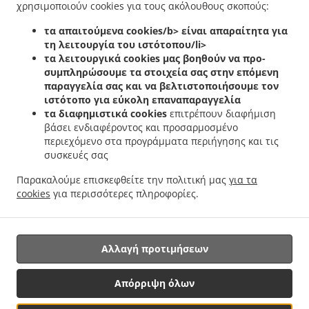
χρησιμοποιούν cookies για τους ακόλουθους σκοπούς:
.
.
φαγητού Bridel
Ελληνικά Delivery φαγητού Itzig
Ελληνικά Delivery φαγητού Bartreng
.
.
.
τα απαιτούμενα cookies/b> είναι απαραίτητα για
Helfent
Ελληνικά Delivery φαγητού Bartreng
Ελληνικά Delivery φαγητού Leideleng
τη λειτουργία του ιστότοπου/li>
.
.
Ελληνικά Delivery φαγητού Leudelingen
Ελληνικά Delivery φαγητού Fentange
τα λειτουργικά cookies
μας βοηθούν να προ-
.
Ελληνικά Delivery φαγητού Kockelscheuer
Ελληνικά Delivery φαγητού Kopstal
συμπληρώσουμε τα στοιχεία σας στην επόμενη
.
.
Rollengergronn
Ελληνικά Delivery φαγητού Kopstal Bridel
Ελληνικά Delivery
παραγγελία σας και να βελτιστοποιήσουμε τον
.
.
ιστότοπο για εύκολη επαναπαραγγελία
φαγητού Kopstal
Ελληνικά Delivery φαγητού Koplescht Briddel
Ελληνικά Delivery
τα διαφημιστικά cookies
επιτρέπουν διαφήμιση
.
.
φαγητού Koplescht
Ελληνικά Delivery φαγητού Bereldange
Ελληνικά Delivery
βάσει ενδιαφέροντος και προσαρμοσμένο
.
.
φαγητού Walfer
Ελληνικά Delivery φαγητού Walferdange Bereldange
Ελληνικά
περιεχόμενο στα προγράμματα περιήγησης και τις
.
Delivery φαγητού Walferdange Beggen
Ελληνικά Delivery φαγητού Walferdange
συσκευές σας
.
.
Dommeldange
Ελληνικά Delivery φαγητού Walferdange
Ελληνικά Delivery φαγητού
Παρακαλούμε επισκεφθείτε την πολιτική μας
για τα
.
.
.
Steinsel
Ελληνικά Delivery φαγητού L Bereldange
Ελληνικά Delivery φαγητού L
cookies
για περισσότερες πληροφορίες.
.
Ελληνικά Delivery φαγητού Nidderaanwen Neiduerf-Weimeschhaff
Ελληνικά Delivery
.
.
φαγητού Nidderaanwen
Κεµπάπ Delivery υπηρεσίες
Παράδοση φαγητού Takeaway
Αλλαγή προτιμήσεων
Υποστηριζόμενο από:
Απόρριψη όλων
Letz2Go S.A.R.L.-s| info@letz2go.com | +34661617059