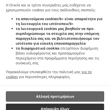
Η Oracle και οι τρίτοι συνεργάτες μας ενδέχεται να
.
.
Bartringen Helfent
Ελληνικά Delivery φαγητού Bartringen
Ελληνικά Delivery
χρησιμοποιούν cookies για τους ακόλουθους σκοπούς:
.
.
φαγητού Bridel
Ελληνικά Delivery φαγητού Itzig
Ελληνικά Delivery φαγητού Bartreng
.
.
.
τα απαιτούμενα cookies/b> είναι απαραίτητα για
Helfent
Ελληνικά Delivery φαγητού Bartreng
Ελληνικά Delivery φαγητού Leideleng
τη λειτουργία του ιστότοπου/li>
.
.
Ελληνικά Delivery φαγητού Leudelingen
Ελληνικά Delivery φαγητού Fentange
τα λειτουργικά cookies
μας βοηθούν να προ-
.
Ελληνικά Delivery φαγητού Kockelscheuer
Ελληνικά Delivery φαγητού Kopstal
συμπληρώσουμε τα στοιχεία σας στην επόμενη
.
.
Rollengergronn
Ελληνικά Delivery φαγητού Kopstal Bridel
Ελληνικά Delivery
παραγγελία σας και να βελτιστοποιήσουμε τον
.
.
ιστότοπο για εύκολη επαναπαραγγελία
φαγητού Kopstal
Ελληνικά Delivery φαγητού Koplescht Briddel
Ελληνικά Delivery
τα διαφημιστικά cookies
επιτρέπουν διαφήμιση
.
.
φαγητού Koplescht
Ελληνικά Delivery φαγητού Bereldange
Ελληνικά Delivery
βάσει ενδιαφέροντος και προσαρμοσμένο
.
.
φαγητού Walfer
Ελληνικά Delivery φαγητού Walferdange Bereldange
Ελληνικά
περιεχόμενο στα προγράμματα περιήγησης και τις
.
Delivery φαγητού Walferdange Beggen
Ελληνικά Delivery φαγητού Walferdange
συσκευές σας
.
.
Dommeldange
Ελληνικά Delivery φαγητού Walferdange
Ελληνικά Delivery φαγητού
Παρακαλούμε επισκεφθείτε την πολιτική μας
για τα
.
.
.
Steinsel
Ελληνικά Delivery φαγητού L Bereldange
Ελληνικά Delivery φαγητού L
cookies
για περισσότερες πληροφορίες.
.
Ελληνικά Delivery φαγητού Nidderaanwen Neiduerf-Weimeschhaff
Ελληνικά Delivery
.
.
φαγητού Nidderaanwen
Κεµπάπ Delivery υπηρεσίες
Παράδοση φαγητού Takeaway
Αλλαγή προτιμήσεων
Υποστηριζόμενο από:
Απόρριψη όλων
Letz2Go S.A.R.L.-s| info@letz2go.com | +34661617059