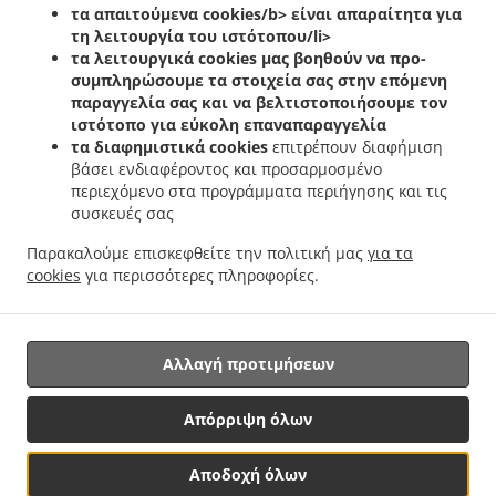
.
.
.
τα απαιτούμενα cookies/b> είναι απαραίτητα για
Helfent
Ελληνικά Delivery φαγητού Bartreng
Ελληνικά Delivery φαγητού Leideleng
τη λειτουργία του ιστότοπου/li>
.
.
Ελληνικά Delivery φαγητού Leudelingen
Ελληνικά Delivery φαγητού Fentange
τα λειτουργικά cookies
μας βοηθούν να προ-
.
Ελληνικά Delivery φαγητού Kockelscheuer
Ελληνικά Delivery φαγητού Kopstal
συμπληρώσουμε τα στοιχεία σας στην επόμενη
.
.
Rollengergronn
Ελληνικά Delivery φαγητού Kopstal Bridel
Ελληνικά Delivery
παραγγελία σας και να βελτιστοποιήσουμε τον
.
.
ιστότοπο για εύκολη επαναπαραγγελία
φαγητού Kopstal
Ελληνικά Delivery φαγητού Koplescht Briddel
Ελληνικά Delivery
τα διαφημιστικά cookies
επιτρέπουν διαφήμιση
.
.
φαγητού Koplescht
Ελληνικά Delivery φαγητού Bereldange
Ελληνικά Delivery
βάσει ενδιαφέροντος και προσαρμοσμένο
.
.
φαγητού Walfer
Ελληνικά Delivery φαγητού Walferdange Bereldange
Ελληνικά
περιεχόμενο στα προγράμματα περιήγησης και τις
.
Delivery φαγητού Walferdange Beggen
Ελληνικά Delivery φαγητού Walferdange
συσκευές σας
.
.
Dommeldange
Ελληνικά Delivery φαγητού Walferdange
Ελληνικά Delivery φαγητού
Παρακαλούμε επισκεφθείτε την πολιτική μας
για τα
.
.
.
Steinsel
Ελληνικά Delivery φαγητού L Bereldange
Ελληνικά Delivery φαγητού L
cookies
για περισσότερες πληροφορίες.
.
Ελληνικά Delivery φαγητού Nidderaanwen Neiduerf-Weimeschhaff
Ελληνικά Delivery
.
.
φαγητού Nidderaanwen
Κεµπάπ Delivery υπηρεσίες
Παράδοση φαγητού Takeaway
Αλλαγή προτιμήσεων
Υποστηριζόμενο από:
Απόρριψη όλων
Letz2Go S.A.R.L.-s| info@letz2go.com | +34661617059
Αποδοχή όλων