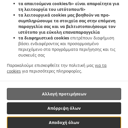
.
.
.
τα απαιτούμενα cookies/b> είναι απαραίτητα για
Helfent
Ελληνικά Delivery φαγητού Bartreng
Ελληνικά Delivery φαγητού Leideleng
τη λειτουργία του ιστότοπου/li>
.
.
Ελληνικά Delivery φαγητού Leudelingen
Ελληνικά Delivery φαγητού Fentange
τα λειτουργικά cookies
μας βοηθούν να προ-
.
Ελληνικά Delivery φαγητού Kockelscheuer
Ελληνικά Delivery φαγητού Kopstal
συμπληρώσουμε τα στοιχεία σας στην επόμενη
.
.
Rollengergronn
Ελληνικά Delivery φαγητού Kopstal Bridel
Ελληνικά Delivery
παραγγελία σας και να βελτιστοποιήσουμε τον
.
.
ιστότοπο για εύκολη επαναπαραγγελία
φαγητού Kopstal
Ελληνικά Delivery φαγητού Koplescht Briddel
Ελληνικά Delivery
τα διαφημιστικά cookies
επιτρέπουν διαφήμιση
.
.
φαγητού Koplescht
Ελληνικά Delivery φαγητού Bereldange
Ελληνικά Delivery
βάσει ενδιαφέροντος και προσαρμοσμένο
.
.
φαγητού Walfer
Ελληνικά Delivery φαγητού Walferdange Bereldange
Ελληνικά
περιεχόμενο στα προγράμματα περιήγησης και τις
.
Delivery φαγητού Walferdange Beggen
Ελληνικά Delivery φαγητού Walferdange
συσκευές σας
.
.
Dommeldange
Ελληνικά Delivery φαγητού Walferdange
Ελληνικά Delivery φαγητού
Παρακαλούμε επισκεφθείτε την πολιτική μας
για τα
.
.
.
Steinsel
Ελληνικά Delivery φαγητού L Bereldange
Ελληνικά Delivery φαγητού L
cookies
για περισσότερες πληροφορίες.
.
Ελληνικά Delivery φαγητού Nidderaanwen Neiduerf-Weimeschhaff
Ελληνικά Delivery
.
.
φαγητού Nidderaanwen
Κεµπάπ Delivery υπηρεσίες
Παράδοση φαγητού Takeaway
Αλλαγή προτιμήσεων
Υποστηριζόμενο από:
Απόρριψη όλων
Letz2Go S.A.R.L.-s| info@letz2go.com | +34661617059
Αποδοχή όλων