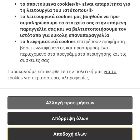
.
.
.
τα απαιτούμενα cookies/b> είναι απαραίτητα για
Helfent
Ελληνικά Delivery φαγητού Bartreng
Ελληνικά Delivery φαγητού Leideleng
τη λειτουργία του ιστότοπου/li>
.
.
Ελληνικά Delivery φαγητού Leudelingen
Ελληνικά Delivery φαγητού Fentange
τα λειτουργικά cookies
μας βοηθούν να προ-
.
Ελληνικά Delivery φαγητού Kockelscheuer
Ελληνικά Delivery φαγητού Kopstal
συμπληρώσουμε τα στοιχεία σας στην επόμενη
.
.
Rollengergronn
Ελληνικά Delivery φαγητού Kopstal Bridel
Ελληνικά Delivery
παραγγελία σας και να βελτιστοποιήσουμε τον
.
.
ιστότοπο για εύκολη επαναπαραγγελία
φαγητού Kopstal
Ελληνικά Delivery φαγητού Koplescht Briddel
Ελληνικά Delivery
τα διαφημιστικά cookies
επιτρέπουν διαφήμιση
.
.
φαγητού Koplescht
Ελληνικά Delivery φαγητού Bereldange
Ελληνικά Delivery
βάσει ενδιαφέροντος και προσαρμοσμένο
.
.
φαγητού Walfer
Ελληνικά Delivery φαγητού Walferdange Bereldange
Ελληνικά
περιεχόμενο στα προγράμματα περιήγησης και τις
.
Delivery φαγητού Walferdange Beggen
Ελληνικά Delivery φαγητού Walferdange
συσκευές σας
.
.
Dommeldange
Ελληνικά Delivery φαγητού Walferdange
Ελληνικά Delivery φαγητού
Παρακαλούμε επισκεφθείτε την πολιτική μας
για τα
.
.
.
Steinsel
Ελληνικά Delivery φαγητού L Bereldange
Ελληνικά Delivery φαγητού L
cookies
για περισσότερες πληροφορίες.
.
Ελληνικά Delivery φαγητού Nidderaanwen Neiduerf-Weimeschhaff
Ελληνικά Delivery
.
.
φαγητού Nidderaanwen
Κεµπάπ Delivery υπηρεσίες
Παράδοση φαγητού Takeaway
Αλλαγή προτιμήσεων
Υποστηριζόμενο από:
Απόρριψη όλων
Letz2Go S.A.R.L.-s| info@letz2go.com | +34661617059
Αποδοχή όλων