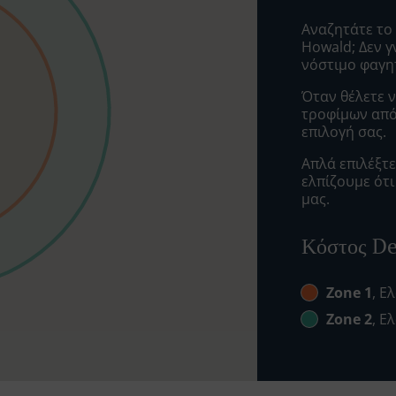
Αναζητάτε το
Howald; Δεν 
νόστιμο φαγη
Όταν θέλετε ν
τροφίμων από 
επιλογή σας.
Απλά επιλέξτ
ελπίζουμε ότ
μας.
Κόστος De
Zone 1
, Ε
Zone 2
, Ε