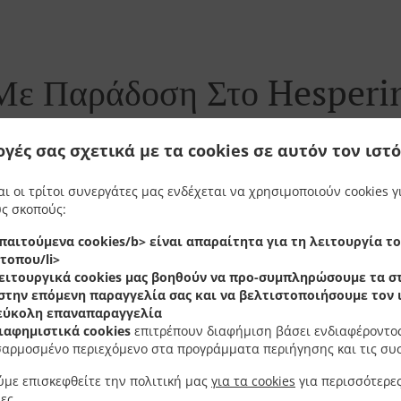
Με Παράδοση Στο Hesper
ογές σας σχετικά με τα cookies σε αυτόν τον ιστ
αι οι τρίτοι συνεργάτες μας ενδέχεται να χρησιμοποιούν cookies γ
esperingen Howald και είμαστε στην ευχάριστη θέση να δ
ς σκοπούς:
σας.
παιτούμενα cookies/b> είναι απαραίτητα για τη λειτουργία τ
γηθείτε στο online menu και δώστε την παραγγελία σας ότ
τοπου/li>
τό να επιβεβαιώσουμε την παραγγελία και να δώσουμε ένα
ειτουργικά cookies
μας βοηθούν να προ-συμπληρώσουμε τα στ
στην επόμενη παραγγελία σας και να βελτιστοποιήσουμε τον
 εύκολη επαναπαραγγελία
ιαφημιστικά cookies
επιτρέπουν διαφήμιση βάσει ενδιαφέροντος
αρμοσμένο περιεχόμενο στα προγράμματα περιήγησης και τις συ
Προσφορές
με επισκεφθείτε την πολιτική μας
για τα cookies
για περισσότερε
ες.