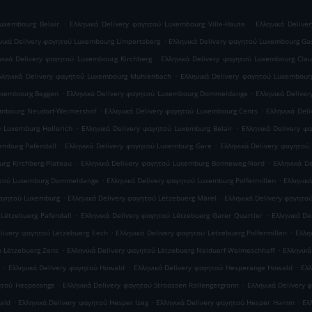
.
.
Luxembourg Belair
Ελληνικά Delivery φαγητού Luxembourg Ville-Haute
Ελληνικά Delive
.
νικά Delivery φαγητού Luxembourg Limpertsberg
Ελληνικά Delivery φαγητού Luxembourg Ga
.
νικά Delivery φαγητού Luxembourg Kirchberg
Ελληνικά Delivery φαγητού Luxembourg Cla
.
λληνικά Delivery φαγητού Luxembourg Muhlenbach
Ελληνικά Delivery φαγητού Luxembour
.
.
Luxembourg Beggen
Ελληνικά Delivery φαγητού Luxembourg Dommeldange
Ελληνικά Delive
.
.
embourg Neudorf-Weimershof
Ελληνικά Delivery φαγητού Luxembourg Cents
Ελληνικά Del
.
.
ύ Luxemburg Hollerich
Ελληνικά Delivery φαγητού Luxemburg Belair
Ελληνικά Delivery φ
.
.
emburg Pafendall
Ελληνικά Delivery φαγητού Luxemburg Gare
Ελληνικά Delivery φαγητού
.
.
rg Kirchberg-Plateau
Ελληνικά Delivery φαγητού Luxemburg Bonneweg-Nord
Ελληνικά D
.
.
γητού Luxemburg Dommeldange
Ελληνικά Delivery φαγητού Luxemburg Polfermillen
Ελληνικ
.
.
φαγητού Luxemburg
Ελληνικά Delivery φαγητού Lëtzebuerg Märel
Ελληνικά Delivery φαγητο
.
.
 Lëtzebuerg Pafendall
Ελληνικά Delivery φαγητού Lëtzebuerg Garer Quartier
Ελληνικά De
.
.
elivery φαγητού Lëtzebuerg Eech
Ελληνικά Delivery φαγητού Lëtzebuerg Polfermillen
Ελλη
.
.
ύ Lëtzebuerg Zens
Ελληνικά Delivery φαγητού Lëtzebuerg Neiduerf-Weimeschhaff
Ελληνικά
.
.
.
Ελληνικά Delivery φαγητού Howald
Ελληνικά Delivery φαγητού Hesperange Howald
Ελλ
.
.
γητού Hesperange
Ελληνικά Delivery φαγητού Stroossen Rollengergronn
Ελληνικά Delivery 
.
.
.
ald
Ελληνικά Delivery φαγητού Hesper Izeg
Ελληνικά Delivery φαγητού Hesper Hamm
Ελ