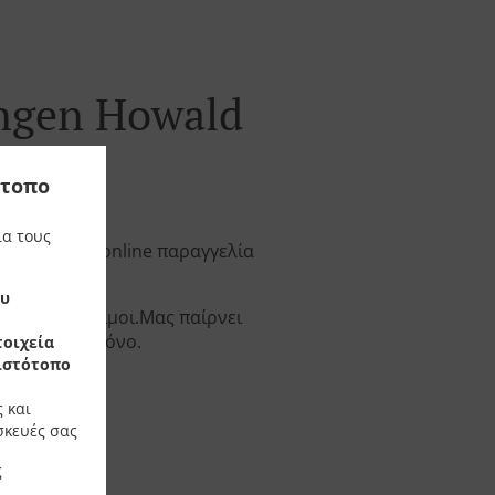
ingen Howald
ότοπο
ια τους
εχθούμε την online παραγγελία
ου
αν είστε έτοιμοι.Μας παίρνει
ν ατομικό χρόνο.
οιχεία
 ιστότοπο
 και
σκευές σας
ς