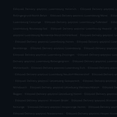
.
Ελληνικά Delivery φαγητού Luxembourg Hollerich
Ελληνικά Delivery φαγητού 
.
.
Rollingergrund-North Belair
Ελληνικά Delivery φαγητού Luxembourg Märel
Ελλη
.
.
Luxembourg Cessange
Ελληνικά Delivery φαγητού Luxembourg Pafendall
Ελλη
.
.
Luxembourg Bouneweg-Süd
Ελληνικά Delivery φαγητού Luxembourg Howald
Ε
.
φαγητού Luxembourg Bonnevoie-Nord-Verlorenkost
Ελληνικά Delivery φαγητού 
.
.
Ελληνικά Delivery φαγητού Luxembourg Hamm
Ελληνικά Delivery φαγητού Lux
.
.
Bereldange
Ελληνικά Delivery φαγητού Luxembourg
Ελληνικά Delivery φαγητο
.
Ελληνικά Delivery φαγητού Luxemburg Zessingen
Ελληνικά Delivery φαγητού Lux
.
Delivery φαγητού Luxemburg Rollengergronn
Ελληνικά Delivery φαγητού Luxembu
.
.
Mühlenbach
Ελληνικά Delivery φαγητού Luxemburg Eich
Ελληνικά Delivery φα
.
.
Ελληνικά Delivery φαγητού Luxemburg Neudorf-Weimershof
Ελληνικά Delivery 
.
.
Ελληνικά Delivery φαγητού Lëtzebuerg Gaasperech
Ελληνικά Delivery φαγητού
.
.
Millebaach
Ελληνικά Delivery φαγητού Lëtzebuerg Weimeschkierch
Ελληνικά D
.
.
Beggen
Ελληνικά Delivery φαγητού Lëtzebuerg Hamm
Ελληνικά Delivery φαγητο
.
.
Ελληνικά Delivery φαγητού Strassen Bridel
Ελληνικά Delivery φαγητού Strassen
.
.
Fentange
Ελληνικά Delivery φαγητού Hesperange Hamm
Ελληνικά Delivery φα
.
Ελληνικά Delivery φαγητού Niederanven
Ελληνικά Delivery φαγητού Hesper Houw