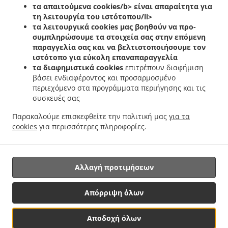
.
.
.
τα απαιτούμενα cookies/b> είναι απαραίτητα για
Helfent
Ελληνικά Delivery φαγητού Bartreng
Ελληνικά Delivery φαγητού Leideleng
τη λειτουργία του ιστότοπου/li>
.
.
Ελληνικά Delivery φαγητού Leudelingen
Ελληνικά Delivery φαγητού Fentange
τα λειτουργικά cookies
μας βοηθούν να προ-
.
Ελληνικά Delivery φαγητού Kockelscheuer
Ελληνικά Delivery φαγητού Kopstal
συμπληρώσουμε τα στοιχεία σας στην επόμενη
.
.
Rollengergronn
Ελληνικά Delivery φαγητού Kopstal Bridel
Ελληνικά Delivery
παραγγελία σας και να βελτιστοποιήσουμε τον
.
.
ιστότοπο για εύκολη επαναπαραγγελία
φαγητού Kopstal
Ελληνικά Delivery φαγητού Koplescht Briddel
Ελληνικά Delivery
τα διαφημιστικά cookies
επιτρέπουν διαφήμιση
.
.
φαγητού Koplescht
Ελληνικά Delivery φαγητού Bereldange
Ελληνικά Delivery
βάσει ενδιαφέροντος και προσαρμοσμένο
.
.
φαγητού Walfer
Ελληνικά Delivery φαγητού Walferdange Bereldange
Ελληνικά
περιεχόμενο στα προγράμματα περιήγησης και τις
.
Delivery φαγητού Walferdange Beggen
Ελληνικά Delivery φαγητού Walferdange
συσκευές σας
.
.
Dommeldange
Ελληνικά Delivery φαγητού Walferdange
Ελληνικά Delivery φαγητού
Παρακαλούμε επισκεφθείτε την πολιτική μας
για τα
.
.
.
Steinsel
Ελληνικά Delivery φαγητού L Bereldange
Ελληνικά Delivery φαγητού L
cookies
για περισσότερες πληροφορίες.
.
Ελληνικά Delivery φαγητού Nidderaanwen Neiduerf-Weimeschhaff
Ελληνικά Delivery
.
.
φαγητού Nidderaanwen
Κεµπάπ Delivery υπηρεσίες
Παράδοση φαγητού Takeaway
Αλλαγή προτιμήσεων
Υποστηριζόμενο από:
Απόρριψη όλων
Letz2Go S.A.R.L.-s| info@letz2go.com | +34661617059
Αποδοχή όλων