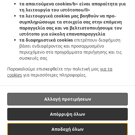
.
.
.
τα απαιτούμενα cookies/b> είναι απαραίτητα για
Helfent
Ελληνικά Delivery φαγητού Bartreng
Ελληνικά Delivery φαγητού Leideleng
τη λειτουργία του ιστότοπου/li>
.
.
Ελληνικά Delivery φαγητού Leudelingen
Ελληνικά Delivery φαγητού Fentange
τα λειτουργικά cookies
μας βοηθούν να προ-
.
Ελληνικά Delivery φαγητού Kockelscheuer
Ελληνικά Delivery φαγητού Kopstal
συμπληρώσουμε τα στοιχεία σας στην επόμενη
.
.
Rollengergronn
Ελληνικά Delivery φαγητού Kopstal Bridel
Ελληνικά Delivery
παραγγελία σας και να βελτιστοποιήσουμε τον
.
.
ιστότοπο για εύκολη επαναπαραγγελία
φαγητού Kopstal
Ελληνικά Delivery φαγητού Koplescht Briddel
Ελληνικά Delivery
τα διαφημιστικά cookies
επιτρέπουν διαφήμιση
.
.
φαγητού Koplescht
Ελληνικά Delivery φαγητού Bereldange
Ελληνικά Delivery
βάσει ενδιαφέροντος και προσαρμοσμένο
.
.
φαγητού Walfer
Ελληνικά Delivery φαγητού Walferdange Bereldange
Ελληνικά
περιεχόμενο στα προγράμματα περιήγησης και τις
.
Delivery φαγητού Walferdange Beggen
Ελληνικά Delivery φαγητού Walferdange
συσκευές σας
.
.
Dommeldange
Ελληνικά Delivery φαγητού Walferdange
Ελληνικά Delivery φαγητού
Παρακαλούμε επισκεφθείτε την πολιτική μας
για τα
.
.
.
Steinsel
Ελληνικά Delivery φαγητού L Bereldange
Ελληνικά Delivery φαγητού L
cookies
για περισσότερες πληροφορίες.
.
Ελληνικά Delivery φαγητού Nidderaanwen Neiduerf-Weimeschhaff
Ελληνικά Delivery
.
.
φαγητού Nidderaanwen
Κεµπάπ Delivery υπηρεσίες
Παράδοση φαγητού Takeaway
Αλλαγή προτιμήσεων
Υποστηριζόμενο από:
Απόρριψη όλων
Letz2Go S.A.R.L.-s| info@letz2go.com | +34661617059
Αποδοχή όλων